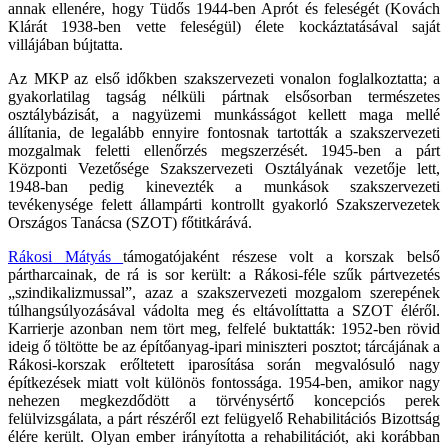
annak ellenére, hogy Tüdős 1944-ben Aprót és feleségét (Kovách
Klárát 1938-ben vette feleségül) élete kockáztatásával saját
villájában bújtatta.
Az MKP az első időkben szakszervezeti vonalon foglalkoztatta; a
gyakorlatilag tagság nélküli pártnak elsősorban természetes
osztálybázisát, a nagyüzemi munkásságot kellett maga mellé
állítania, de legalább ennyire fontosnak tartották a szakszervezeti
mozgalmak feletti ellenőrzés megszerzését. 1945-ben a párt
Központi Vezetősége Szakszervezeti Osztályának vezetője lett,
1948-ban pedig kinevezték a munkások szakszervezeti
tevékenysége felett állampárti kontrollt gyakorló Szakszervezetek
Országos Tanácsa (SZOT) főtitkárává.
Rákosi Mátyás
támogatójaként részese volt a korszak belső
pártharcainak, de rá is sor került: a Rákosi-féle szűk pártvezetés
„szindikalizmussal”, azaz a szakszervezeti mozgalom szerepének
túlhangsúlyozásával vádolta meg és eltávolíttatta a SZOT éléről.
Karrierje azonban nem tört meg, felfelé buktatták: 1952-ben rövid
ideig ő töltötte be az építőanyag-ipari miniszteri posztot; tárcájának a
Rákosi-korszak erőltetett iparosítása során megvalósuló nagy
építkezések miatt volt különös fontossága. 1954‑ben, amikor nagy
nehezen megkezdődött a törvénysértő koncepciós perek
felülvizsgálata, a párt részéről ezt felügyelő Rehabilitációs Bizottság
élére került. Olyan ember irányította a rehabilitációt, aki korábban