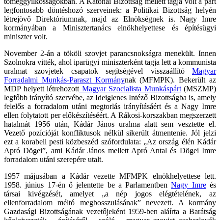
tömeggyilkosságokban. A Katonai Bizottság mellett tagja volt a párt
legfontosabb döntéshozó szerveinek: a Politikai Bizottság helyén
létrejövő Direktóriumnak, majd az Elnökségnek is. Nagy Imre
kormányában a Minisztertanács elnökhelyettese és építésügyi
miniszter volt.
November 2-án a tököli szovjet parancsnokságra menekült. Innen
Szolnokra vitték, ahol iparügyi miniszterként tagja lett a kommunista
uralmat szovjetek csapatok segítségével visszaállító
Magyar
Forradalmi Munkás-Paraszt Kormány
nak (MFMPK). Bekerült az
MDP helyett létrehozott
Magyar Szocialista Munkáspárt
(MSZMP)
legfőbb irányító szervébe, az Ideiglenes Intéző Bizottságba is, amely
felelős a forradalom utáni megtorlás irányításáért és a Nagy Imre
ellen folytatott per előkészítéséért. A Rákosi-korszakban megszerzett
hatalmát 1956 után, Kádár János uralma alatt sem vesztette el.
Vezető pozícióját konfliktusok nélkül sikerült átmentenie. Jól jelzi
ezt a korabeli pesti közbeszéd szófordulata: „Az ország élén Kádár
Apró Dögei”, ami Kádár János mellett Apró Antal és Dögei Imre
forradalom utáni szerepére utalt.
1957 májusában a Kádár vezette MFMPK elnökhelyettese lett.
1958. június 17-én ő jelentette be a Parlamentben
Nagy Imre
és
társai kivégzését, amelyet „a nép jogos elégtételének, az
ellenforradalom méltó megbosszulásának” nevezett. A kormány
Gazdasági Bizottságának vezetőjeként 1959-ben aláírta a Barátság