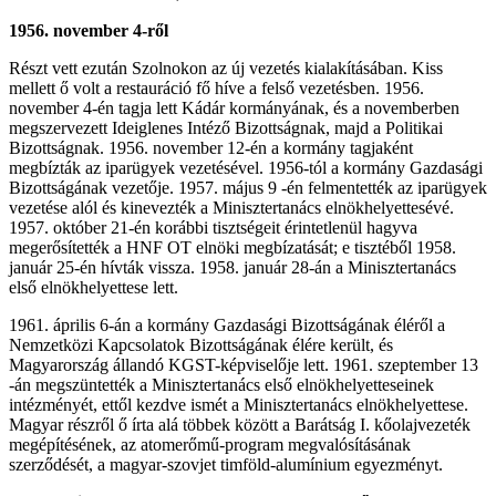
1956. november 4-ről
Részt vett ezután Szolnokon az új vezetés kialakításában. Kiss
mellett ő volt a restauráció fő híve a felső vezetésben. 1956.
november 4-én tagja lett Kádár kormányának, és a novemberben
megszervezett Ideiglenes Intéző Bizottságnak, majd a Politikai
Bizottságnak. 1956. november 12-én a kormány tagjaként
megbízták az iparügyek vezetésével. 1956-tól a kormány Gazdasági
Bizottságának vezetője. 1957. május 9 -én felmentették az iparügyek
vezetése alól és kinevezték a Minisztertanács elnökhelyettesévé.
1957. október 21-én korábbi tisztségeit érintetlenül hagyva
megerősítették a HNF OT elnöki megbízatását; e tisztéből 1958.
január 25-én hívták vissza. 1958. január 28-án a Minisztertanács
első elnökhelyettese lett.
1961. április 6-án a kormány Gazdasági Bizottságának éléről a
Nemzetközi Kapcsolatok Bizottságának élére került, és
Magyarország állandó KGST-képviselője lett. 1961. szeptember 13
-án megszüntették a Minisztertanács első elnökhelyetteseinek
intézményét, ettől kezdve ismét a Minisztertanács elnökhelyettese.
Magyar részről ő írta alá többek között a Barátság I. kőolajvezeték
megépítésének, az atomerőmű-program megvalósításának
szerződését, a magyar-szovjet timföld-alumínium egyezményt.