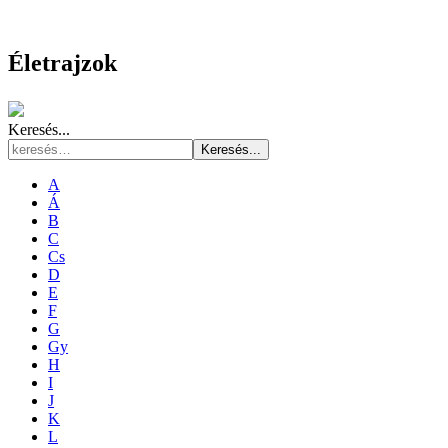
Életrajzok
Keresés...
Keresés...
A
Á
B
C
Cs
D
E
F
G
Gy
H
I
J
K
L