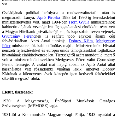
sor.
Családjának politikai befolyása a rendszerváltoztatás után is
megmaradt. Lánya,
Apró Piroska
1988-tól 1990‑ig kereskedelmi
miniszterhelyettes volt, majd 1994-ben
Horn Gyula
miniszterelnök
kabinetirodájának vezetője lett. Igazgatótanácsi elnökként részt vett
a Magyar Hitelbank privatizációjában, és kapcsolatai révén vejének,
Gyurcsány Ferenc
nek is segített több egykori állami cég
felvásárlásában. Apró Antal unokája,
Dobrev Klára
,
Medgyessy
Péter
miniszterelnök kabinetfőnöke, majd a Miniszterelnöki Hivatal
nemzeti fejlesztésekkel és európai uniós támogatásokkal foglalkozó
hivatalának elnökhelyettese lett. Tisztségéről azért mondott le, mert ő
volt a miniszterelnöki székben Medgyessy Pétert váltó Gyurcsány
Ferenc felesége. A család mai napig abban az Apró Antal által
használatba vett rózsadombi villában lakik, amelyet Dobrev
Klárának a kilencvenes évek közepén igen kedvező feltételekkel
sikerült megvásárolnia.
Életút, tisztségek:
1930: A Magyarországi Építőipari Munkások Országos
Szövetségének (MÉMOSZ) tagja.
1931-től a Kommunisták Magyarországi Pártja, 1943 nyarától a