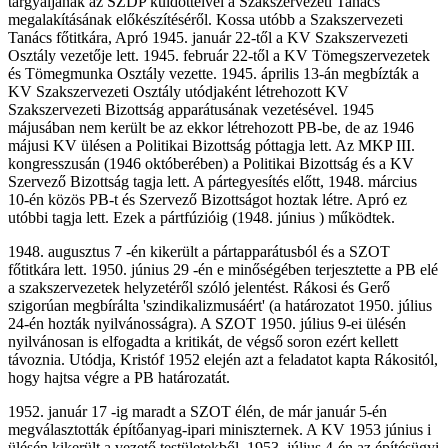
tárgyaljanak az SZDP küldötteivel a Szakszervezeti Tanács
megalakításának előkészítéséről. Kossa utóbb a Szakszervezeti
Tanács főtitkára, Apró 1945. január 22-től a KV Szakszervezeti
Osztály vezetője lett. 1945. február 22-től a KV Tömegszervezetek
és Tömegmunka Osztály vezette. 1945. április 13-án megbízták a
KV Szakszervezeti Osztály utódjaként létrehozott KV
Szakszervezeti Bizottság apparátusának vezetésével. 1945
májusában nem került be az ekkor létrehozott PB-be, de az 1946
májusi KV ülésen a Politikai Bizottság póttagja lett. Az MKP III.
kongresszusán (1946 októberében) a Politikai Bizottság és a KV
Szervező Bizottság tagja lett. A pártegyesítés előtt, 1948. március
10-én közös PB-t és Szervező Bizottságot hoztak létre. Apró ez
utóbbi tagja lett. Ezek a pártfúzióig (1948. június ) működtek.
1948. augusztus 7 -én kikerült a pártapparátusból és a SZOT
főtitkára lett. 1950. június 29 -én e minőségében terjesztette a PB elé
a szakszervezetek helyzetéről szóló jelentést. Rákosi és Gerő
szigorúan megbírálta 'szindikalizmusáért' (a határozatot 1950. július
24-én hozták nyilvánosságra). A SZOT 1950. július 9-ei ülésén
nyilvánosan is elfogadta a kritikát, de végső soron ezért kellett
távoznia. Utódja, Kristóf 1952 elején azt a feladatot kapta Rákositól,
hogy hajtsa végre a PB határozatát.
1952. január 17 -ig maradt a SZOT élén, de már január 5-én
megválasztották építőanyag-ipari miniszternek. A KV 1953 június i
ülésén kikerült a vezető testületekből. 1953. július 4-én az építésügyi