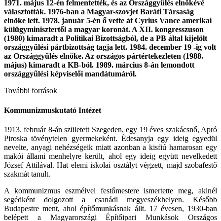
1971. május 12-én felmentették, és az Országgyűlés elnökévé
választották. 1976-ban a Magyar-szovjet Baráti Társaság
elnöke lett. 1978. január 5-én ő vette át Cyrius Vance amerikai
külügyminisztertől a magyar koronát. A XII. kongresszuson
(1980) kimaradt a Politikai Bizottságból, de a PB által kijelölt
országgyűlési pártbizottság tagja lett. 1984. december 19 -ig volt
az Országgyűlés elnöke. Az országos pártértekezleten (1988.
május) kimaradt a KB-ból. 1989. március 8-án lemondott
országgyűlési képviselői mandátumáról.
További források
Kommunizmuskutató Intézet
1913. február 8-án született Szegeden, egy 19 éves szakácsnő, Apró
Piroska tövénytelen gyermekeként. Édesanyja egy ideig egyedül
nevelte, anyagi nehézségeik miatt azonban a kisfiú hamarosan egy
makói állami menhelyre került, ahol egy ideig együtt nevelkedett
József Attilával. Hat elemi iskolai osztályt végzett, majd szobafestő
szakmát tanult.
A kommunizmus eszméivel festőmestere ismertette meg, akinél
segédként dolgozott a csanádi megyeszékhelyen. Később
Budapestre ment, ahol építőmunkásnak állt. 17 évesen, 1930-ban
belépett a Magyarországi Építőipari Munkások Országos