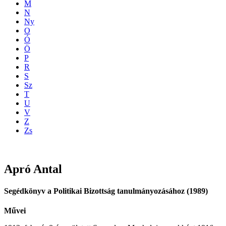
M
N
Ny
O
Ó
Ö
P
R
S
Sz
T
U
V
Z
Zs
Apró
Antal
Segédkönyv a Politikai Bizottság tanulmányozásához (1989)
Művei