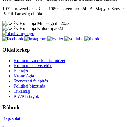
1971. november 23. – 1989. november 24. A Magyar–Szovjet
Baráti Társaság elnöke.
Oldaltérkép
Kommunizmuskutató Intézet
Kommunista vezetők
Életrajzok
Kronológia
Szervezeti felépítés
Politikai bizottság
Titkárság
KV/KB tagok
Rólunk
Kapcsolat