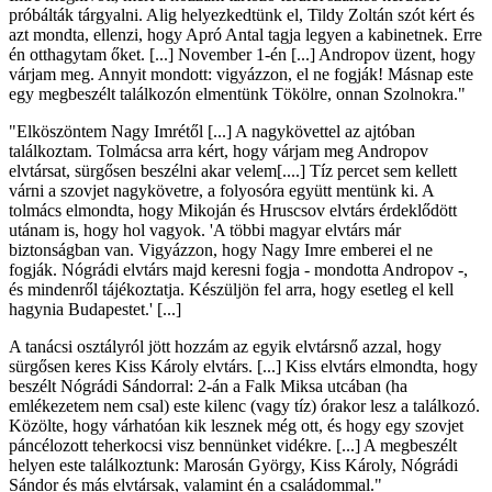
próbálták tárgyalni. Alig helyezkedtünk el, Tildy Zoltán szót kért és
azt mondta, ellenzi, hogy Apró Antal tagja legyen a kabinetnek. Erre
én otthagytam őket. [...] November 1-én [...] Andropov üzent, hogy
várjam meg. Annyit mondott: vigyázzon, el ne fogják! Másnap este
egy megbeszélt találkozón elmentünk Tökölre, onnan Szolnokra."
"Elköszöntem Nagy Imrétől [...] A nagykövettel az ajtóban
találkoztam. Tolmácsa arra kért, hogy várjam meg Andropov
elvtársat, sürgősen beszélni akar velem[....] Tíz percet sem kellett
várni a szovjet nagykövetre, a folyosóra együtt mentünk ki. A
tolmács elmondta, hogy Mikoján és Hruscsov elvtárs érdeklődött
utánam is, hogy hol vagyok. 'A többi magyar elvtárs már
biztonságban van. Vigyázzon, hogy Nagy Imre emberei el ne
fogják. Nógrádi elvtárs majd keresni fogja - mondotta Andropov -,
és mindenről tájékoztatja. Készüljön fel arra, hogy esetleg el kell
hagynia Budapestet.' [...]
A tanácsi osztályról jött hozzám az egyik elvtársnő azzal, hogy
sürgősen keres Kiss Károly elvtárs. [...] Kiss elvtárs elmondta, hogy
beszélt Nógrádi Sándorral: 2-án a Falk Miksa utcában (ha
emlékezetem nem csal) este kilenc (vagy tíz) órakor lesz a találkozó.
Közölte, hogy várhatóan kik lesznek még ott, és hogy egy szovjet
páncélozott teherkocsi visz bennünket vidékre. [...] A megbeszélt
helyen este találkoztunk: Marosán György, Kiss Károly, Nógrádi
Sándor és más elvtársak, valamint én a családommal."