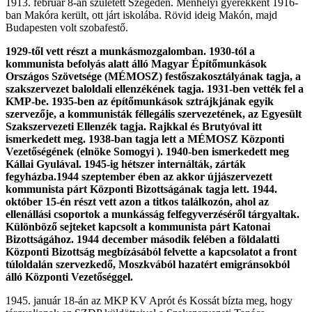
1913. február 8-án született Szegeden. Menhelyi gyerekként 1916-
ban Makóra került, ott járt iskolába. Rövid ideig Makón, majd
Budapesten volt szobafestő.
1929-től vett részt a munkásmozgalomban. 1930-tól a
kommunista befolyás alatt álló Magyar Építőmunkások
Országos Szövetsége (MÉMOSZ) festőszakosztályának tagja, a
szakszervezet baloldali ellenzékének tagja. 1931-ben vették fel a
KMP-be. 1935-ben az építőmunkások sztrájkjának egyik
szervezője, a kommunisták féllegális szervezetének, az Egyesült
Szakszervezeti Ellenzék tagja. Rajkkal és Brutyóval itt
ismerkedett meg. 1938-ban tagja lett a MÉMOSZ Központi
Vezetőségének (elnöke Somogyi ). 1940-ben ismerkedett meg
Kállai Gyulával. 1945-ig hétszer internálták, zárták
fegyházba.1944 szeptember ében az akkor újjászervezett
kommunista párt Központi Bizottságának tagja lett. 1944.
október 15-én részt vett azon a titkos találkozón, ahol az
ellenállási csoportok a munkásság felfegyverzéséről tárgyaltak.
Különböző sejteket kapcsolt a kommunista párt Katonai
Bizottságához. 1944 december második felében a földalatti
Központi Bizottság megbízásából felvette a kapcsolatot a front
túloldalán szervezkedő, Moszkvából hazatért emigránsokból
álló Központi Vezetőséggel.
1945. január 18-án az MKP KV Aprót és Kossát bízta meg, hogy