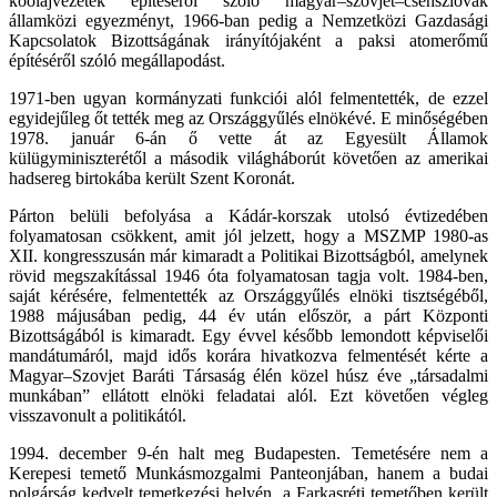
kőolajvezeték építéséről szóló magyar–szovjet–csehszlovák
államközi egyezményt, 1966-ban pedig a Nemzetközi Gazdasági
Kapcsolatok Bizottságának irányítójaként a paksi atomerőmű
építéséről szóló megállapodást.
1971-ben ugyan kormányzati funkciói alól felmentették, de ezzel
egyidejűleg őt tették meg az Országgyűlés elnökévé. E minőségében
1978. január 6-án ő vette át az Egyesült Államok
külügyminiszterétől a második világháborút követően az amerikai
hadsereg birtokába került Szent Koronát.
Párton belüli befolyása a Kádár-korszak utolsó évtizedében
folyamatosan csökkent, amit jól jelzett, hogy a MSZMP 1980-as
XII. kongresszusán már kimaradt a Politikai Bizottságból, amelynek
rövid megszakítással 1946 óta folyamatosan tagja volt. 1984-ben,
saját kérésére, felmentették az Országgyűlés elnöki tisztségéből,
1988 májusában pedig, 44 év után először, a párt Központi
Bizottságából is kimaradt. Egy évvel később lemondott képviselői
mandátumáról, majd idős korára hivatkozva felmentését kérte a
Magyar–Szovjet Baráti Társaság élén közel húsz éve „társadalmi
munkában” ellátott elnöki feladatai alól. Ezt követően végleg
visszavonult a politikától.
1994. december 9-én halt meg Budapesten. Temetésére nem a
Kerepesi temető Munkásmozgalmi Panteonjában, hanem a budai
polgárság kedvelt temetkezési helyén, a Farkasréti temetőben került