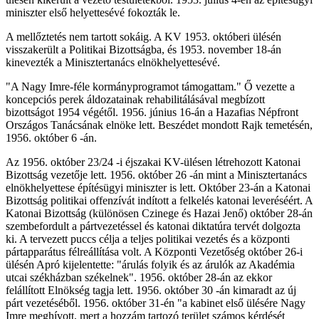
miniszter első helyettesévé fokozták le.
A mellőztetés nem tartott sokáig. A KV 1953. októberi ülésén
visszakerült a Politikai Bizottságba, és 1953. november 18-án
kinevezték a Minisztertanács elnökhelyettesévé.
"A Nagy Imre-féle kormányprogramot támogattam." Ő vezette a
koncepciós perek áldozatainak rehabilitálásával megbízott
bizottságot 1954 végétől. 1956. június 16-án a Hazafias Népfront
Országos Tanácsának elnöke lett. Beszédet mondott Rajk temetésén,
1956. október 6 -án.
Az 1956. október 23/24 -i éjszakai KV-ülésen létrehozott Katonai
Bizottság vezetője lett. 1956. október 26 -án mint a Minisztertanács
elnökhelyettese építésügyi miniszter is lett. Október 23-án a Katonai
Bizottság politikai offenzívát indított a felkelés katonai leveréséért. A
Katonai Bizottság (különösen Czinege és Hazai Jenő) október 28-án
szembefordult a pártvezetéssel és katonai diktatúra tervét dolgozta
ki. A tervezett puccs célja a teljes politikai vezetés és a központi
pártapparátus félreállítása volt. A Központi Vezetőség október 26-i
ülésén Apró kijelentette: "árulás folyik és az árulók az Akadémia
utcai székházban székelnek". 1956. október 28-án az ekkor
felállított Elnökség tagja lett. 1956. október 30 -án kimaradt az új
párt vezetéséből. 1956. október 31-én "a kabinet első ülésére Nagy
Imre meghívott, mert a hozzám tartozó terület számos kérdését