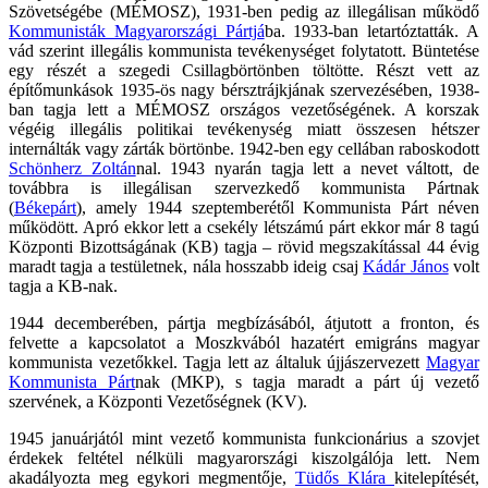
Szövetségébe (MÉMOSZ), 1931-ben pedig az illegálisan működő
Kommunisták Magyarországi Pártjá
ba. 1933-ban letartóztatták. A
vád szerint illegális kommunista tevékenységet folytatott. Büntetése
egy részét a szegedi Csillagbörtönben töltötte. Részt vett az
építőmunkások 1935-ös nagy bérsztrájkjának szervezésében, 1938-
ban tagja lett a MÉMOSZ országos vezetőségének. A korszak
végéig illegális politikai tevékenység miatt összesen hétszer
internálták vagy zárták börtönbe. 1942-ben egy cellában raboskodott
Schönherz Zoltán
nal. 1943 nyarán tagja lett a nevet váltott, de
továbbra is illegálisan szervezkedő kommunista Pártnak
(
Békepárt
), amely 1944 szeptemberétől Kommunista Párt néven
működött. Apró ekkor lett a csekély létszámú párt ekkor már 8 tagú
Központi Bizottságának (KB) tagja – rövid megszakítással 44 évig
maradt tagja a testületnek, nála hosszabb ideig csaj
Kádár János
volt
tagja a KB-nak.
1944 decemberében, pártja megbízásából, átjutott a fronton, és
felvette a kapcsolatot a Moszkvából hazatért emigráns magyar
kommunista vezetőkkel. Tagja lett az általuk újjászervezett
Magyar
Kommunista Párt
nak (MKP), s tagja maradt a párt új vezető
szervének, a Központi Vezetőségnek (KV).
1945 januárjától mint vezető kommunista funkcionárius a szovjet
érdekek feltétel nélküli magyarországi kiszolgálója lett. Nem
akadályozta meg egykori megmentője,
Tüdős Klára
kitelepítését,