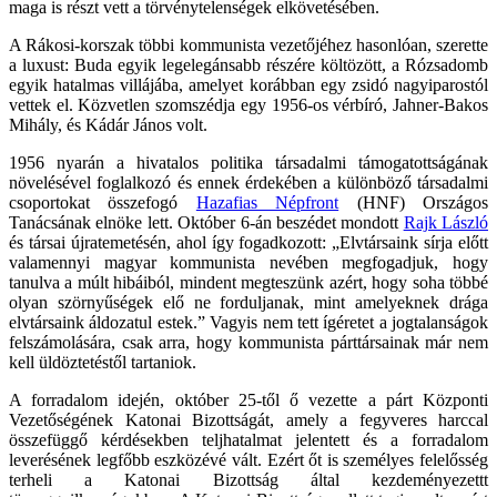
maga is részt vett a törvénytelenségek elkövetésében.
A Rákosi-korszak többi kommunista vezetőjéhez hasonlóan, szerette
a luxust: Buda egyik legelegánsabb részére költözött, a Rózsadomb
egyik hatalmas villájába, amelyet korábban egy zsidó nagyiparostól
vettek el. Közvetlen szomszédja egy 1956-os vérbíró, Jahner-Bakos
Mihály, és Kádár János volt.
1956 nyarán a hivatalos politika társadalmi támogatottságának
növelésével foglalkozó és ennek érdekében a különböző társadalmi
csoportokat összefogó
Hazafias Népfront
(HNF) Országos
Tanácsának elnöke lett. Október 6‑án beszédet mondott
Rajk László
és társai újratemetésén, ahol így fogadkozott: „Elvtársaink sírja előtt
valamennyi magyar kommunista nevében megfogadjuk, hogy
tanulva a múlt hibáiból, mindent megteszünk azért, hogy soha többé
olyan szörnyűségek elő ne forduljanak, mint amelyeknek drága
elvtársaink áldozatul estek.” Vagyis nem tett ígéretet a jogtalanságok
felszámolására, csak arra, hogy kommunista párttársainak már nem
kell üldöztetéstől tartaniok.
A forradalom idején, október 25-től ő vezette a párt Központi
Vezetőségének Katonai Bizottságát, amely a fegyveres harccal
összefüggő kérdésekben teljhatalmat jelentett és a forradalom
leverésének legfőbb eszközévé vált. Ezért őt is személyes felelősség
terheli a Katonai Bizottság által kezdeményezettt