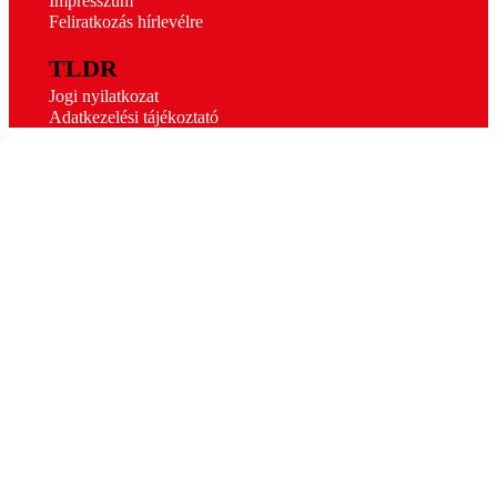
Impresszum
Feliratkozás hírlevélre
TLDR
Jogi nyilatkozat
Adatkezelési tájékoztató