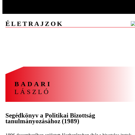
ÉLETRAJZOK
A
Á
B
C
CS
D
E
F
G
GY
H
I
J
K
L
M
N
NY
O
Ó
Ö
P
R
S
SZ
T
U
V
Z
ZS
BADARI
LÁSZLÓ
Segédkönyv a Politikai Bizottság
tanulmányozásához (1989)