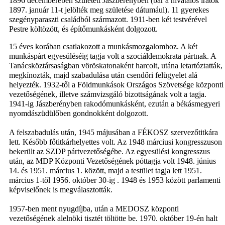
1896 decemberében született Jászberényben (bár a hivatalos iratok
1897. január 11-t jelölték meg születése dátumául). 11 gyerekes
szegényparaszti családból származott. 1911-ben két testvérével
Pestre költözött, és építőmunkásként dolgozott.
15 éves korában csatlakozott a munkásmozgalomhoz. A két
munkáspárt egyesüléséig tagja volt a szociáldemokrata pártnak. A
Tanácsköztársaságban vöröskatonaként harcolt, utána letartóztatták,
megkínozták, majd szabadulása után csendőri felügyelet alá
helyezték. 1932-től a Földmunkások Országos Szövetsége központi
vezetőségének, illetve számvizsgáló bizottságának volt a tagja.
1941-ig Jászberényben rakodómunkásként, ezután a békásmegyeri
nyomdászüdülőben gondnokként dolgozott.
A felszabadulás után, 1945 májusában a FÉKOSZ szervezőtitkára
lett. Később főtitkárhelyettes volt. Az 1948 márciusi kongresszuson
bekerült az SZDP pártvezetőségébe. Az egyesülési kongresszus
után, az MDP Központi Vezetőségének póttagja volt 1948. június
14. és 1951. március 1. között, majd a testület tagja lett 1951.
március 1-től 1956. október 30-ig . 1948 és 1953 között parlamenti
képviselőnek is megválasztották.
1957-ben ment nyugdíjba, után a MEDOSZ központi
vezetőségének alelnöki tisztét töltötte be. 1970. október 19-én halt