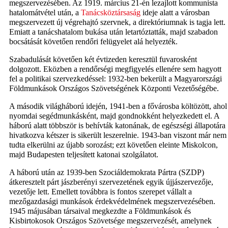
megszervezésében. Az 1919. március 21-én lezajlott kommunista
hatalomátvétel után, a
Tanácsköztársaság
ideje alatt a városban
megszervezett új végrehajtó szervnek, a direktóriumnak is tagja lett.
Emiatt a tanácshatalom bukása után letartóztatták, majd szabadon
bocsátását követően rendőri felügyelet alá helyezték.
Szabadulását követően két évtizeden keresztül fuvarosként
dolgozott. Eközben a rendőrségi megfigyelés ellenére sem hagyott
fel a politikai szervezkedéssel: 1932-ben bekerült a Magyarországi
Földmunkások Országos Szövetségének Központi Vezetőségébe.
A második világháború idején, 1941-ben a fővárosba költözött, ahol
nyomdai segédmunkásként, majd gondnokként helyezkedett el. A
háború alatt többször is behívták katonának, de egészségi állapotára
hivatkozva kétszer is sikerült leszerelnie. 1943-ban viszont már nem
tudta elkerülni az újabb sorozást; ezt követően eleinte Miskolcon,
majd Budapesten teljesített katonai szolgálatot.
A háború után az 1939-ben Szociáldemokrata Pártra (SZDP)
átkeresztelt párt jászberényi szervezetének egyik újjászervezője,
vezetője lett. Emellett továbbra is fontos szerepet vállalt a
mezőgazdasági munkások érdekvédelmének megszervezésében.
1945 májusában társaival megkezdte a Földmunkások és
Kisbirtokosok Országos Szövetsége megszervezését, amelynek