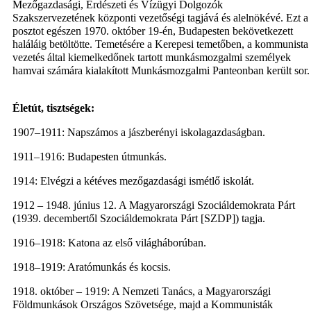
Mezőgazdasági, Erdészeti és Vízügyi Dolgozók
Szakszervezetének központi vezetőségi tagjává és alelnökévé. Ezt a
posztot egészen 1970. október 19-én, Budapesten bekövetkezett
haláláig betöltötte. Temetésére a Kerepesi temetőben, a kommunista
vezetés által kiemelkedőnek tartott munkásmozgalmi személyek
hamvai számára kialakított Munkásmozgalmi Panteonban került sor.
Életút, tisztségek:
1907–1911: Napszámos a jászberényi iskolagazdaságban.
1911–1916: Budapesten útmunkás.
1914: Elvégzi a kétéves mezőgazdasági ismétlő iskolát.
1912 – 1948. június 12. A Magyarországi Szociáldemokrata Párt
(1939. decembertől Szociáldemokrata Párt [SZDP]) tagja.
1916–1918: Katona az első világháborúban.
1918–1919: Aratómunkás és kocsis.
1918. október – 1919: A Nemzeti Tanács, a Magyarországi
Földmunkások Országos Szövetsége, majd a Kommunisták