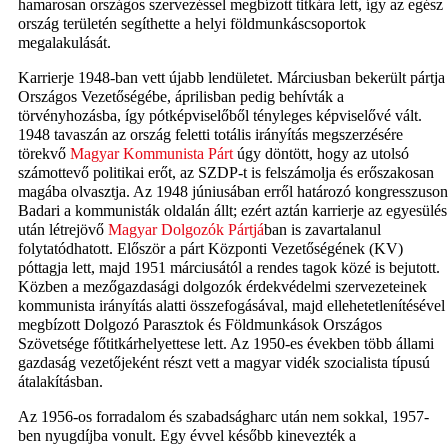
hamarosan országos szervezéssel megbízott titkára lett, így az egész
ország területén segíthette a helyi földmunkáscsoportok
megalakulását.
Karrierje 1948-ban vett újabb lendületet. Márciusban bekerült pártja
Országos Vezetőségébe, áprilisban pedig behívták a
törvényhozásba, így pótképviselőből tényleges képviselővé vált.
1948 tavaszán az ország feletti totális irányítás megszerzésére
törekvő
Magyar Kommunista Párt
úgy döntött, hogy az utolsó
számottevő politikai erőt, az SZDP-t is felszámolja és erőszakosan
magába olvasztja. Az 1948 júniusában erről határozó kongresszuson
Badari a kommunisták oldalán állt; ezért aztán karrierje az egyesülés
után létrejövő
Magyar Dolgozók Pártjá
ban is zavartalanul
folytatódhatott. Először a párt Központi Vezetőségének (KV)
póttagja lett, majd 1951 márciusától a rendes tagok közé is bejutott.
Közben a mezőgazdasági dolgozók érdekvédelmi szervezeteinek
kommunista irányítás alatti összefogásával, majd ellehetetlenítésével
megbízott Dolgozó Parasztok és Földmunkások Országos
Szövetsége főtitkárhelyettese lett. Az 1950-es években több állami
gazdaság vezetőjeként részt vett a magyar vidék szocialista típusú
átalakításban.
Az 1956-os forradalom és szabadságharc után nem sokkal, 1957-
ben nyugdíjba vonult. Egy évvel később kinevezték a