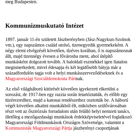
meg Budapesten.
Kommunizmuskutató Intézet
1897. január 11-én született Jászberényben (Jász-Nagykun-Szolnok
vm.), egy napszámos család utolsó, tizenegyedik gyermekeként. A
négy elemi elvégzését követően, tízéves korában, ő is napszámosna
állt, majd tizennégy évesen a fővárosba ment, ahol útépítő
munkásként dolgozott tovább. A baloldali eszmékkel igen fiatalon
megismerkedett, mivel édesapja és két legidősebb bátyja már a
századfordulón tagja volt a helyi munkásszerveződéseknek és a
Magyarországi Szociáldemokrata Párt
nak.
Az első világháború kitörését követően igyekezett elkerülni a
sorozást, de 1917-ben egy razzia során letartóztatták, és előbb egy
tüzérezredhez, majd a katonai rendészethez osztották be. A háború
végét követően alkalmi munkákból élt, miközben szülővárosában
részt vett az őszirózsás forradalom után felálló helyi nemzeti tanács,
illetőleg a mezőgazdasági munkások érdekképviseletével foglalkozó
Magyarországi Földmunkások Országos Szövetsége, valamint a
Kommunisták Magyarországi Pártja
jászberényi csoportjának