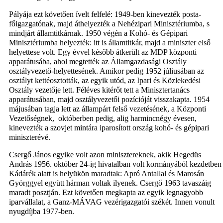
Pályája ezt követően ívelt felfelé: 1949-ben kinevezték posta-
főigazgatónak, majd áthelyezték a Nehézipari Minisztériumba, s
mindjárt államtitkárnak. 1950 végén a Kohó- és Gépipari
Minisztériumba helyezték: itt is államtitkár, majd a miniszter első
helyettese volt. Egy évvel később átkerült az MDP központi
apparátusába, ahol megtették az Államgazdasági Osztály
osztályvezető-helyettesének. Amikor pedig 1952 júliusában az
osztályt kettéosztották, az egyik utód, az Ipari és Közlekedési
Osztály vezetője lett. Féléves kitérőt tett a Minisztertanács
apparátusában, majd osztályvezetői pozícióját visszakapta. 1954
májusában tagja lett az állampárt felső vezetésének, a Központi
Vezetőségnek, októberben pedig, alig harmincnégy évesen,
kinevezték a szovjet mintára iparosított ország kohó- és gépipari
miniszterévé.
Csergő János egyike volt azon minisztereknek, akik Hegedüs
András 1956. október 24-ig hivatalban volt kormányából kezdetben
Kádárék alatt is helyükön maradtak: Apró Antallal és Marosán
Györggyel együtt hárman voltak ilyenek. Csergő 1963 tavaszáig
maradt posztján. Ezt követően megkapta az egyik legnagyobb
iparvállalat, a Ganz-MÁVAG vezérigazgatói székét. Innen vonult
nyugdíjba 1977-ben.