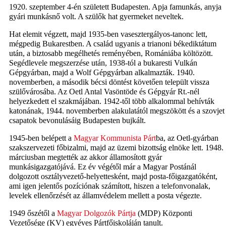
1920. szeptember 4-én született Budapesten. Apja famunkás, anyja
gyári munkásnő volt. A szülők hat gyermeket neveltek.
Hat elemit végzett, majd 1935-ben vasesztergályos-tanonc lett,
mégpedig Bukarestben. A család ugyanis a trianoni békediktátum
után, a biztosabb megélhetés reményében, Romániába költözött.
Segédlevele megszerzése után, 1938-tól a bukaresti Vulkán
Gépgyárban, majd a Wolf Gépgyárban alkalmazták. 1940.
novemberben, a második bécsi döntést követően települt vissza
szülővárosába. Az Oetl Antal Vasöntöde és Gépgyár Rt.-nél
helyezkedett el szakmájában. 1942-től több alkalommal behívták
katonának, 1944. novemberben alakulatától megszökött és a szovjet
csapatok bevonulásáig Budapesten bujkált.
1945-ben belépett a
Magyar Kommunista Párt
ba, az Oetl-gyárban
szakszervezeti főbizalmi, majd az üzemi bizottság elnöke lett. 1948.
márciusban megtették az akkor államosított gyár
munkásigazgatójává. Ez év végétől már a Magyar Postánál
dolgozott osztályvezető-helyettesként, majd posta-főigazgatóként,
ami igen jelentős pozíciónak számított, hiszen a telefonvonalak,
levelek ellenőrzését az államvédelem mellett a posta végezte.
1949 őszétől a
Magyar Dolgozók Pártja
(MDP) Központi
Vezetősége (KV) egyéves Pártfőiskoláján tanult.