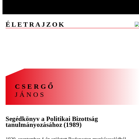
ÉLETRAJZOK
A
Á
B
C
CS
D
E
F
G
GY
H
I
J
K
L
M
N
NY
O
Ó
Ö
P
R
S
SZ
T
U
V
Z
ZS
CSERGŐ
JÁNOS
Segédkönyv a Politikai Bizottság
tanulmányozásához (1989)