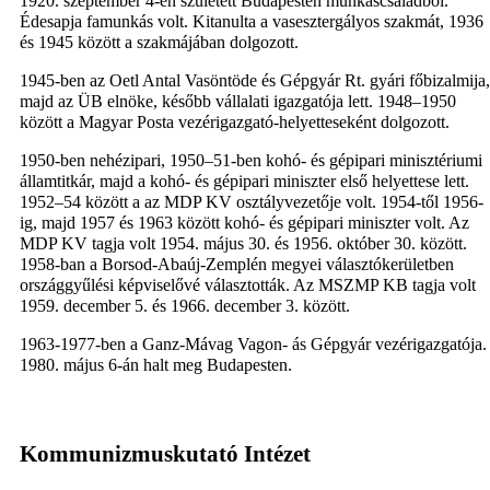
1920. szeptember 4-én született Budapesten munkáscsaládból.
Édesapja famunkás volt. Kitanulta a vasesztergályos szakmát, 1936
és 1945 között a szakmájában dolgozott.
1945-ben az Oetl Antal Vasöntöde és Gépgyár Rt. gyári főbizalmija,
majd az ÜB elnöke, később vállalati igazgatója lett. 1948–1950
között a Magyar Posta vezérigazgató-helyetteseként dolgozott.
1950-ben nehézipari, 1950–51-ben kohó- és gépipari minisztériumi
államtitkár, majd a kohó- és gépipari miniszter első helyettese lett.
1952–54 között a az MDP KV osztályvezetője volt. 1954-től 1956-
ig, majd 1957 és 1963 között kohó- és gépipari miniszter volt. Az
MDP KV tagja volt 1954. május 30. és 1956. október 30. között.
1958-ban a Borsod-Abaúj-Zemplén megyei választókerületben
országgyűlési képviselővé választották. Az MSZMP KB tagja volt
1959. december 5. és 1966. december 3. között.
1963-1977-ben a Ganz-Mávag Vagon- ás Gépgyár vezérigazgatója.
1980. május 6-án halt meg Budapesten.
Kommunizmuskutató Intézet