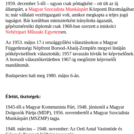
1959. december 5-től – ugyan csak póttagként – ott ült az új
állampárt, a
Magyar Szocialista Munkáspárt
Központi Bizottságába
is; már vállalati vezérigazgató volt, amikor megkapta a teljes jogú
tagságot. Bár korábban miniszterként irányította ágazatát,
gépészmérnöki diplomát csak 1968-ban szerzett a miskolci
Nehézipari Műszaki Egyetem
en.
Az 1953. május 17-i országgyűlési választásokon a Magyar
Függetlenségi Népfront Borsod-Abaúj-Zemplén megyei listáján
pótképviselőnek választották; 1957 tavaszán hívták be képviselőnek
A borsodi választókerületben 1967-ig megőrizte képviselői
mandátumát.
Budapesten halt meg 1980. május 6-án.
Életút, tisztségek:
1945-től a Magyar Kommunista Párt, 1948. júniustól a Magyar
Dolgozók Pártja (MDP), 1956. novembertől a Magyar Szocialista
Munkáspárt (MSZMP) tagja.
1948. március – 1948. november: Az Oetl Antal Vasöntöde és