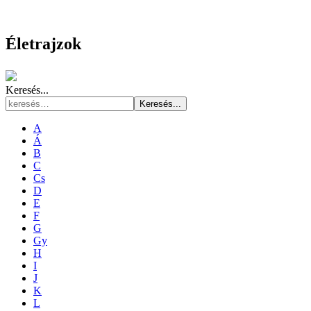
Életrajzok
Keresés...
Keresés...
A
Á
B
C
Cs
D
E
F
G
Gy
H
I
J
K
L