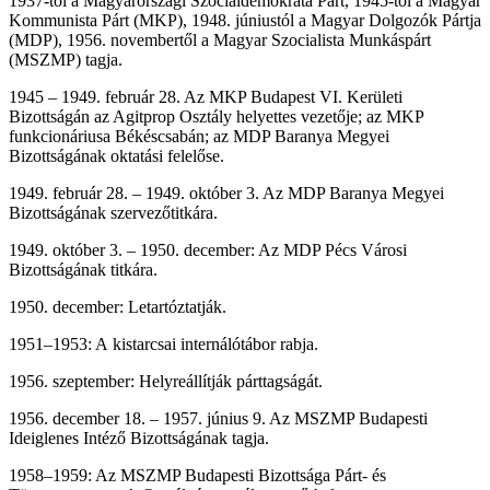
1937-től a Magyarországi Szociáldemokrata Párt, 1945-től a Magyar
Kommunista Párt (MKP), 1948. júniustól a Magyar Dolgozók Pártja
(MDP), 1956. novembertől a Magyar Szocialista Munkáspárt
(MSZMP) tagja.
1945 – 1949. február 28. Az MKP Budapest VI. Kerületi
Bizottságán az Agitprop Osztály helyettes vezetője; az MKP
funkcionáriusa Békéscsabán; az MDP Baranya Megyei
Bizottságának oktatási felelőse.
1949. február 28. – 1949. október 3. Az MDP Baranya Megyei
Bizottságának szervezőtitkára.
1949. október 3. – 1950. december: Az MDP Pécs Városi
Bizottságának titkára.
1950. december: Letartóztatják.
1951–1953: A kistarcsai internálótábor rabja.
1956. szeptember: Helyreállítják párttagságát.
1956. december 18. – 1957. június 9. Az MSZMP Budapesti
Ideiglenes Intéző Bizottságának tagja.
1958–1959: Az MSZMP Budapesti Bizottsága Párt- és