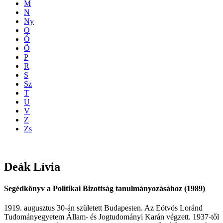
M
N
Ny
O
Ó
Ö
P
R
S
Sz
T
U
V
Z
Zs
Deák
Lívia
Segédkönyv a Politikai Bizottság tanulmányozásához (1989)
1919. augusztus 30-án született Budapesten. Az Eötvös Loránd
Tudományegyetem Állam- és Jogtudományi Karán végzett. 1937-től