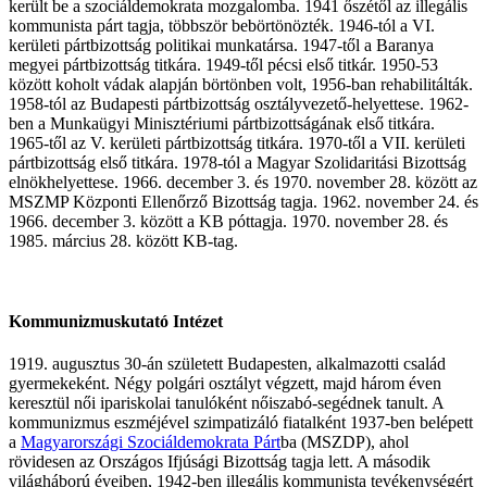
került be a szociáldemokrata mozgalomba. 1941 őszétől az illegális
kommunista párt tagja, többször bebörtönözték. 1946-tól a VI.
kerületi pártbizottság politikai munkatársa. 1947-től a Baranya
megyei pártbizottság titkára. 1949-től pécsi első titkár. 1950-53
között koholt vádak alapján börtönben volt, 1956-ban rehabilitálták.
1958-tól az Budapesti pártbizottság osztályvezető-helyettese. 1962-
ben a Munkaügyi Minisztériumi pártbizottságának első titkára.
1965-től az V. kerületi pártbizottság titkára. 1970-től a VII. kerületi
pártbizottság első titkára. 1978-tól a Magyar Szolidaritási Bizottság
elnökhelyettese. 1966. december 3. és 1970. november 28. között az
MSZMP Központi Ellenőrző Bizottság tagja. 1962. november 24. és
1966. december 3. között a KB póttagja. 1970. november 28. és
1985. március 28. között KB-tag.
Kommunizmuskutató Intézet
1919. augusztus 30-án született Budapesten, alkalmazotti család
gyermekeként. Négy polgári osztályt végzett, majd három éven
keresztül női ipariskolai tanulóként nőiszabó-segédnek tanult. A
kommunizmus eszméjével szimpatizáló fiatalként 1937-ben belépett
a
Magyarországi Szociáldemokrata Párt
ba (MSZDP), ahol
rövidesen az Országos Ifjúsági Bizottság tagja lett. A második
világháború éveiben, 1942-ben illegális kommunista tevékenységért