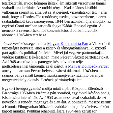
letartóztatták, nyolc hónapra ítélték, ám sikerült viszonylag hamar
szabadlábra kerülnie. Az utóbbi tény – Kádár János későbbi
vallomása szerint is, amelyet saját perének vizsgálatakor tett – arra
utalt, hogy a Horthy-féle rendőrség esetleg beszervezhette, s ezért
szabadulhatott kedvezményesen. 1944-ben azonban újra elfogták, az
egykori Conti utcában tartották fogva Kádár Jánossal együtt. A
németek a ravensbrücki női koncentrációs táborba hurcolták,
ahonnan 1945-ben tért haza.
Jó szervezőkészsége miatt a
Magyar Kommunista Párt
a VI. kerületi
bizottságra helyezte, ahol a káder- és támogatóhiánnyal küszködő
párt agitációs politikájáért felelt. Mivel jól végezte pártmunkáját,
vidékre küldték: Békéscsabán, majd Pécsett végzett pártfeladatokat.
Az 1948-as erőszakos pártegyesítést követően teljes
mellszélességgel támogatta az új pártot, a
Magyar Dolgozók Pártjá
t,
amely hamarosan Pécsre helyezte városi titkárnak. 1949-ben a
számos bánya miatt kiemelt munkásmegyének számító baranyai
megyeszékhely oktatási életének pártirányítója lett.
Egykori besúgó(gyanús) múltja miatt a párt Központi Ellenőrző
Bizottsága 1950-ben kizárta a párt soraiból, egy évvel később pedig
Kistarcsára internálták. Az 1953-as amnesztiával szabadult, de ezt
követően is rendőri megfigyelés alatt állt. A politikától messze került:
a Hunnia Filmgyárban öltöztető-szabóként, majd felvételvezetőként
kapott munkát. Politikai rehabilitálására 1954-ben került sor,