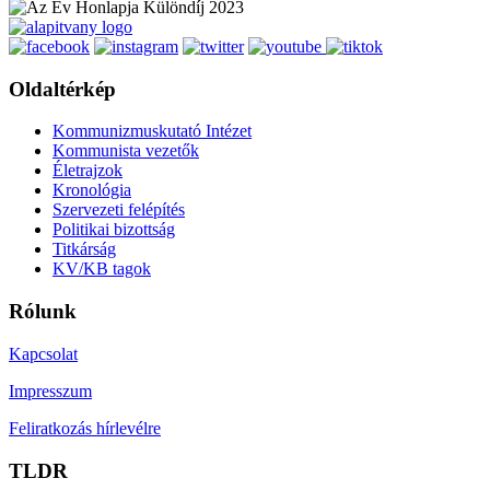
Oldaltérkép
Kommunizmuskutató Intézet
Kommunista vezetők
Életrajzok
Kronológia
Szervezeti felépítés
Politikai bizottság
Titkárság
KV/KB tagok
Rólunk
Kapcsolat
Impresszum
Feliratkozás hírlevélre
TLDR