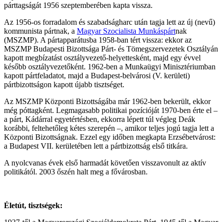
párttagságát 1956 szeptemberében kapta vissza.
Az 1956-os forradalom és szabadságharc után tagja lett az új (nevű)
kommunista pártnak, a
Magyar Szocialista Munkáspárt
nak
(MSZMP). A pártapparátusba 1958-ban tért vissza: ekkor az
MSZMP Budapesti Bizottsága Párt- és Tömegszervezetek Osztályán
kapott megbízatást osztályvezető-helyettesként, majd egy évvel
később osztályvezetőként. 1962-ben a Munkaügyi Minisztériumban
kapott pártfeladatot, majd a Budapest-belvárosi (V. kerületi)
pártbizottságon kapott újabb tisztséget.
Az MSZMP Központi Bizottságába már 1962-ben bekerült, ekkor
még póttagként. Legmagasabb politikai pozícióját 1970-ben érte el –
a párt, Kádárral egyetértésben, ekkorra lépett túl végleg Deák
korábbi, feltehetőleg kétes szerepén –, amikor teljes jogú tagja lett a
Központi Bizottságnak. Ezzel egy időben megkapta Erzsébetvárost:
a Budapest VII. kerületében lett a pártbizottság első titkára.
A nyolcvanas évek első harmadát követően visszavonult az aktív
politikától. 2003 őszén halt meg a fővárosban.
Életút, tisztségek: