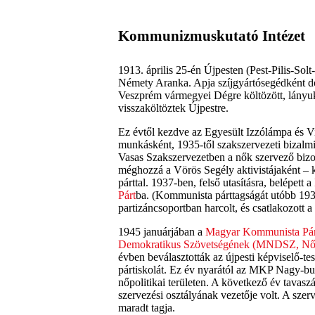
Kommunizmuskutató Intézet
1913. április 25-én Újpesten (Pest-Pilis-Solt
Némety Aranka. Apja szíjgyártósegédként dol
Veszprém vármegyei Dégre költözött, lányuk 
visszaköltöztek Újpestre.
Ez évtől kezdve az Egyesült Izzólámpa és Vil
munkásként, 1935-től szakszervezeti bizalmi
Vasas Szakszervezetben a nők szervező bizo
méghozzá a Vörös Segély aktivistájaként – k
párttal. 1937-ben, felső utasításra, belépett a
Párt
ba. (Kommunista párttagságát utóbb 1937
partizáncsoportban harcolt, és csatlakozott 
1945 januárjában a
Magyar Kommunista Pár
Demokratikus Szövetségének (MNDSZ, Nő
évben beválasztották az újpesti képviselő-te
pártiskolát. Ez év nyarától az MKP Nagy-bu
nőpolitikai területen. A következő év tavasz
szervezési osztályának vezetője volt. A sz
maradt tagja.