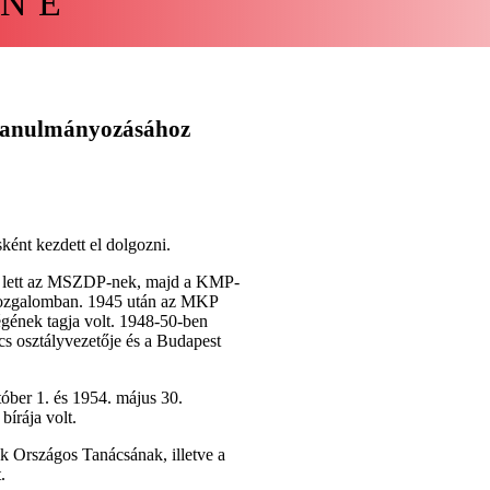
NÉ
 tanulmányozásához
ként kezdett el dolgozni.
a lett az MSZDP-nek, majd a KMP-
i mozgalomban. 1945 után az MKP
gének tagja volt. 1948-50-ben
cs osztályvezetője és a Budapest
óber 1. és 1954. május 30.
bírája volt.
 Országos Tanácsának, illetve a
.