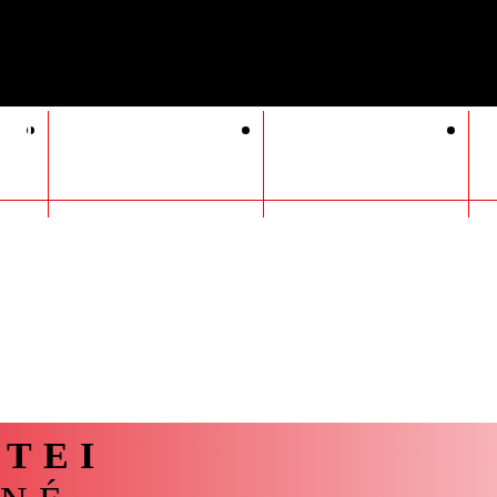
ÓGIA
SZERVEZETI
POLITIKAI
TI
FELÉPÍTÉS
BIZOTTSÁG
GY
H
I
J
K
L
M
N
NY
O
Ó
TEI