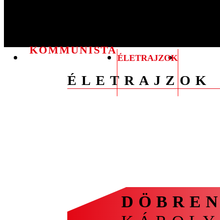
KOMMUNISTA
ÉLETRAJZOK
KRONOL
VEZETŐK
ÉLETRAJZOK
A
Á
B
C
CS
D
E
F
G
DÖBREN