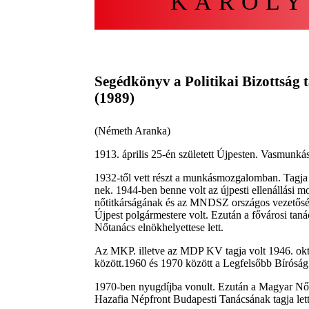
KÁROLY
Segédkönyv a Politikai Bizottság
(1989)
(Németh Aranka)
1913. április 25-én született Újpesten. Vasmunkás
1932-től vett részt a munkásmozgalomban. Tagj
nek. 1944-ben benne volt az újpesti ellenállás
nőtitkárságának és az MNDSZ országos vezetősé
Újpest polgármestere volt. Ezután a fővárosi taná
Nőtanács elnökhelyettese lett.
Az MKP. illetve az MDP KV tagja volt 1946. okt
között.1960 és 1970 között a Legfelsőbb Bíróság 
1970-ben nyugdíjba vonult. Ezután a Magyar Nők
Hazafia Népfront Budapesti Tanácsának tagja lett