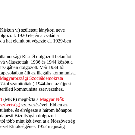
-Kiskun v.) született; lánykori neve
gozott. 1920 elején a család a
a hat elemit ott végezte el. 1929-ben
lamossági Rt.-nél dolgozott betanított
vá választották. 1936 és 1944 között a
ttságában dolgozott. Már 1934-től –
apcsolatban állt az illegális kommunista
Magyarországi Szociáldemokrata
-től számították.) 1944-ben az újpesti
a területi kommunista szervezethez.
t
(MKP) megbízta a
Magyar Nők
szövetség)
szervezésével. Ebben az
stületbe, és elvégezte a három hónapos
dapesti Bizottságán dolgozott
ától több mint két éven át a Nőszövetség
ervezet Elnökségének 1952 májusáig