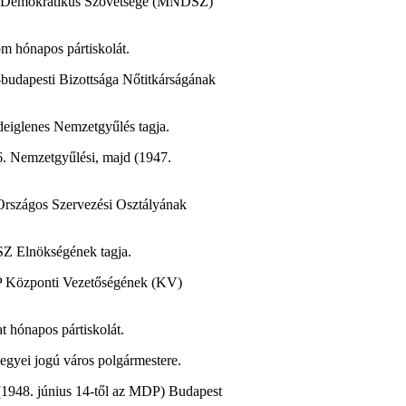
ők Demokratikus Szövetsége (MNDSZ)
m hónapos pártiskolát.
budapesti Bizottsága Nőtitkárságának
deiglenes Nemzetgyűlés tagja.
. Nemzetgyűlési, majd (1947.
.
rszágos Szervezési Osztályának
SZ Elnökségének tagja.
KP Központi Vezetőségének (KV)
t hónapos pártiskolát.
egyei jogú város polgármestere.
(1948. június 14-től az MDP) Budapest