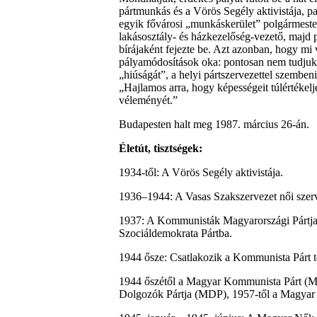
pártmunkás és a Vörös Segély aktivistája, pa
egyik fővárosi „munkáskerület” polgármester
lakásosztály- és házkezelőség-vezető, majd 
bírájaként fejezte be. Azt azonban, hogy mi 
pályamódosítások oka: pontosan nem tudjuk.
„hiúságát”, a helyi pártszervezettel szembeni
„Hajlamos arra, hogy képességeit túlértékel
véleményét.”
Budapesten halt meg 1987. március 26-án.
Életút, tisztségek:
1934-től: A Vörös Segély aktivistája.
1936–1944: A Vasas Szakszervezet női szerv
1937: A Kommunisták Magyarországi Pártja 
Szociáldemokrata Pártba.
1944 ősze: Csatlakozik a Kommunista Párt te
1944 őszétől a Magyar Kommunista Párt (M
Dolgozók Pártja (MDP), 1957-től a Magyar S