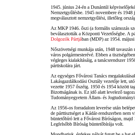
1945. június 24-én a Dunántúl képviselőjeké
Nemzetgyűlésbe. 1945 novembere és 1948 j
megválasztott nemzetgyűlési, illetőleg orszá
Az MKP 1946. őszi (a formális számozás szer
beválasztották a Központi Vezetőségbe. A pá
Dolgozók Pártjá
ban (MDP) az 1954. májusi 
Nőszövetségi munkája után, 1948 tavaszán 
város polgármesterévé. Ebben a tisztségében
végleges kialakításáig, a tanácsrendszer 19
pártiskolára járt.
Az egységes Fővárosi Tanács megalakulásako
Lakásgazdálkodási Osztály vezetője lett, ut
vezette 1957 őszéig. 1950 és 1954 között ta
Bizottságának is. Ez idő alatt levelező tago
Tudományegyetem Állam- és Jogtudományi Ka
Az 1956-os forradalom leverése után belépe
de párttisztséget a Kádár-rendszerben nem v
büntetőbíró lett a Fővárosi Bíróságon, majd
Legfelsőbb Bíróság büntetőbírája volt.
Mondhatjuk, érdekes pályát futott be a hat el