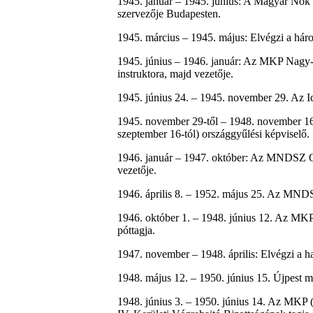
1945. január – 1945. június: A Magyar N
szervezője Budapesten.
1945. március – 1945. május: Elvégzi a háro
1945. június – 1946. január: Az MKP Nagy-
instruktora, majd vezetője.
1945. június 24. – 1945. november 29. Az I
1945. november 29-től – 1948. november 16
szeptember 16-tól) országgyűlési képviselő
1946. január – 1947. október: Az MNDSZ O
vezetője.
1946. április 8. – 1952. május 25. Az MND
1946. október 1. – 1948. június 12. Az M
póttagja.
1947. november – 1948. április: Elvégzi a ha
1948. május 12. – 1950. június 15. Újpest m
1948. június 3. – 1950. június 14. Az MKP 