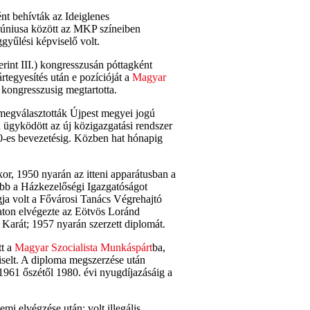
nt behívták az Ideiglenes
úniusa között az MKP színeiben
ggyűlési képviselő volt.
int III.) kongresszusán póttagként
rtegyesítés után e pozícióját a
Magyar
kongresszusig megtartotta.
megválasztották Újpest megyei jogú
 ügyködött az új közigazgatási rendszer
50-es bevezetésig. Közben hat hónapig
r, 1950 nyarán az itteni apparátusban a
óbb a Házkezelőségi Igazgatóságot
gja volt a Fővárosi Tanács Végrehajtó
zaton elvégezte az Eötvös Loránd
rát; 1957 nyarán szerzett diplomát.
tt a
Magyar Szocialista Munkáspárt
ba,
iselt. A diploma megszerzése után
 1961 őszétől 1980. évi nyugdíjazásáig a
emi elvégzése után: volt illegális