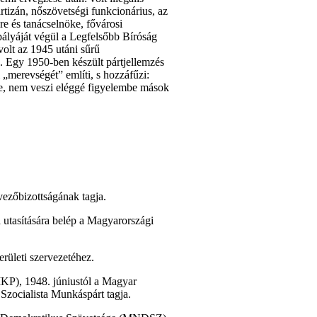
rtizán, nőszövetségi funkcionárius, az
e és tanácselnöke, fővárosi
pályáját végül a Legfelsőbb Bíróság
volt az 1945 utáni sűrű
 Egy 1950-ben készült pártjellemzés
 „merevségét” említi, s hozzáfűzi:
je, nem veszi eléggé figyelembe mások
ezőbizottságának tagja.
utasítására belép a Magyarországi
rületi szervezetéhez.
KP), 1948. júniustól a Magyar
zocialista Munkáspárt tagja.