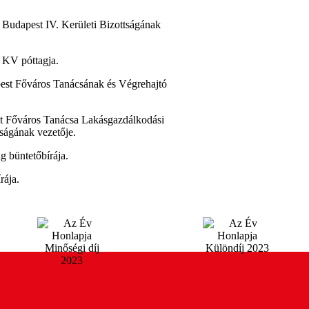
 Budapest IV. Kerületi Bizottságának
 KV póttagja.
pest Főváros Tanácsának és Végrehajtó
st Főváros Tanácsa Lakásgazdálkodási
ságának vezetője.
g büntetőbírája.
rája.