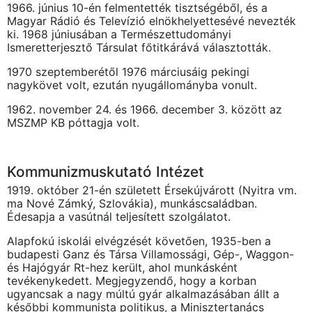
1966. június 10-én felmentették tisztségéből, és a
Magyar Rádió és Televízió elnökhelyettesévé nevezték
ki. 1968 júniusában a Természettudományi
Ismeretterjesztő Társulat főtitkárává választották.
1970 szeptemberétől 1976 márciusáig pekingi
nagykövet volt, ezután nyugállományba vonult.
1962. november 24. és 1966. december 3. között az
MSZMP KB póttagja volt.
Kommunizmuskutató Intézet
1919. október 21-én született Érsekújvárott (Nyitra vm.
ma Nové Zámký, Szlovákia), munkáscsaládban.
Édesapja a vasútnál teljesített szolgálatot.
Alapfokú iskolái elvégzését követően, 1935-ben a
budapesti Ganz és Társa Villamossági, Gép-, Waggon-
és Hajógyár Rt-hez került, ahol munkásként
tevékenykedett. Megjegyzendő, hogy a korban
ugyancsak a nagy múltú gyár alkalmazásában állt a
későbbi kommunista politikus, a Minisztertanács