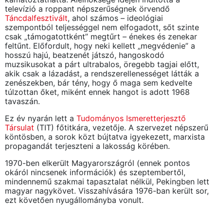
televízió a roppant népszerűségnek örvendő
Táncdalfesztivált
, ahol számos – ideológiai
szempontból teljességgel nem elfogadott, sőt szinte
csak „támogatottként” megtűrt – énekes és zenekar
feltűnt. Előfordult, hogy neki kellett „megvédenie” a
hosszú hajú, beatzenét játszó, hangoskodó
muzsikusokat a párt ultrabalos, öregebb tagjai előtt,
akik csak a lázadást, a rendszerellenességet látták a
zenészekben, bár tény, hogy ő maga sem kedvelte
túlzottan őket, miként ennek hangot is adott 1968
tavaszán.
Ez év nyarán lett a
Tudományos Ismeretterjesztő
Társulat
(TIT) főtitkára, vezetője. A szervezet népszerű
köntösben, a sorok közt bújtatva igyekezett, marxista
propagandát terjeszteni a lakosság körében.
1970-ben elkerült Magyarországról (ennek pontos
okáról nincsenek információk) és szeptembertől,
mindennemű szakmai tapasztalat nélkül, Pekingben lett
magyar nagykövet. Visszahívására 1976-ban került sor,
ezt követően nyugállományba vonult.