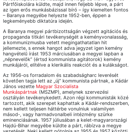
Pártfőiskolára küldte, majd innen feljebb lépve, a párt
az igen erős munkásbázissal bíró – így kiemelten fontos
– Baranya megyébe helyezte 1952-ben, éppen a
legkeményebb diktatúra idején.
A Baranya megyei pártbizottságán végzett agitációs és
propaganda titkári tevékenységét a keményvonalasság,
a kommunizmusba vetett megingathatatlan hit
jellemezte, s ennek hangot adva jegyzet igen kemény
hangvételű írást 1953 márciusában a megyei lapban a
„népnevelők” (értsd kommunista agitátorok) kemény
munkájáról, elítélve a klerikális reakciót és a kulákságot.
Az 1956-os forradalom és szabadságharc leverését
követően tagja lett az „új” kommunista pártnak, a Kádár
János vezette
Magyar Szocialista
Munkáspártnak
(MSZMP), amelynek szervezési
osztályán tevékenykedett. Azon régi kommunisták közé
tartozott, akik szerepet kaphattak a Kádár-rendszerben,
nem kellett teljesen háttérbe vonulniuk valamilyen
másod-, vagy harmadvonalbeli intézmény szürke
eminenciásának. 1957 júliusában a kelet-magyarországi
Hajdú-Bihar megyébe küldte a párt, rábízva a megye
vezetését. Neki kellett pótolnia az 1955 és 1957 közötti