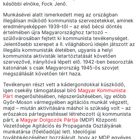
későbbi elnöke, Fock Jenő.
Munkásévei alatt ismerkedett meg az országban
illegálisan működő kommunista szervezetekkel, aminek
eredményeképpen 1939-től – az első bécsi döntés
értelmében újra Magyarországhoz tartozó –
szülővárosában fejtett ki kommunista tevékenységet.
Jelentősebb szerepet a II. világháború idején játszott az
illegális kommunisták életében, ugyanis a helyi
kommunista aktivisták letartóztatását követően
szervezővé, irányítóvá lépett elő. 1942-ben besorozták
katonának s csak Magyarország 1945-ös szovjet
megszállását követően tért haza.
Tevékenyen részt vett a kádergondokkal küszködő,
igen csekély támogatással bíró
Magyar Kommunista
Párt
megerősítésében, népszerűsítésében, így előbb
Győr-Moson vármegyében agitációs munkát végzett,
majd – miután aktivitására máshol is szükség volt – az
erőszakos pártegyesítéssel létrehozott új kommunista
párt, a
Magyar Dolgozók Pártja
(MDP) Központi
Vezetősége Agitációs és Propaganda Osztályának
munkatársa (főelőadója) lett. Ideológiai
továbbképzéséhez hozzájárult, hogy az MDP egyéves