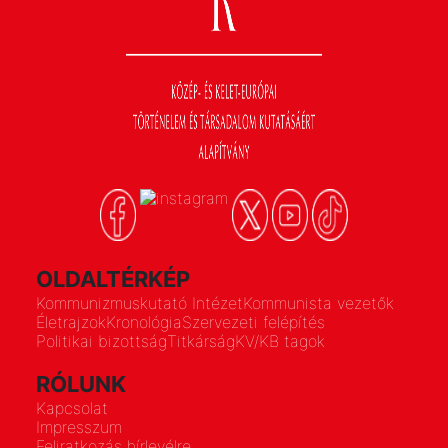
OLDALTÉRKÉP
Kommunizmuskutató Intézet
Kommunista vezetők
Életrajzok
Kronológia
Szervezeti felépítés
Politikai bizottság
Titkárság
KV/KB tagok
RÓLUNK
Kapcsolat
Impresszum
Feliratkozás hírlevélre