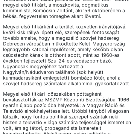
megyei első titkárt, a moszkovita, dogmatikus
kommunista, Komócsin Zoltánt, aki ’56 októberében a
békés, fegyvertelen tömegbe akart lövetni.
Megyei első titkárként a terület közvetlen irányítójává,
kvázi kiskirállyá lépett elő, szerepének fontosságát
tovább emelte, hogy a megszálló szovjet hadsereg
Debrecen városában működtette Kelet-Magyarország
legnagyobb katonai repülőterét, amely később olyan
csúcstechnikának is otthont adott, mint az 1960-as
években fejlesztett Szu–24-es vadászbombázó.
Ugyancsak megyéjéhez tartozott a
Nagyiván/Nádudvaron található (sok helyütt
kunmadarasiként emlegetett) bombázó lőtér, ahol a
szovjet hadsereg számtalan alkalommal gyakorlatozott.
Megyei első titkári időszakában póttagként
beválasztották az MSZMP Központi Bizottságába. 1966
nyarán újabb pozícióba helyezték: a Magyar Rádió és
Televízió elnökhelyettese lett. Utóbbi tényből világosan
látszik, hogy fontos politikai szerepet szántak neki,
hiszen a televízió világa számára teljességgel ismeretlen
volt, ám agitátori, propagandista ismereteit
kamatoztathatta. Alelnöksége idején indította a