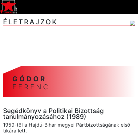
ÉLETRAJZOK
A
Á
B
C
CS
D
E
F
G
GY
H
I
J
K
L
M
N
NY
O
Ó
Ö
P
R
S
SZ
T
U
V
Z
ZS
GÓDOR
FERENC
Segédkönyv a Politikai Bizottság
tanulmányozásához (1989)
1959-től a Hajdú-Bihar megyei Pártbizottságának első
tikára lett.