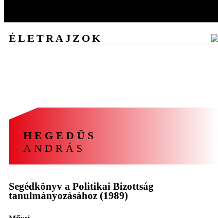
ÉLETRAJZOK
A
Á
B
C
CS
D
E
F
G
GY
H
I
J
K
L
M
N
NY
O
Ó
Ö
P
R
S
SZ
T
U
V
Z
ZS
HEGEDÜS
ANDRÁS
Segédkönyv a Politikai Bizottság
tanulmányozásához (1989)