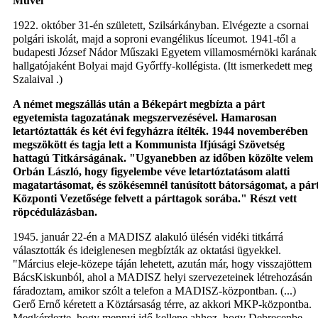
Művei
1922. október 31-én született, Szilsárkányban. Elvégezte a csornai
polgári iskolát, majd a soproni evangélikus líceumot. 1941-től a
budapesti József Nádor Műszaki Egyetem villamosmérnöki karának
hallgatójaként Bolyai majd Győrffy-kollégista. (Itt ismerkedett meg
Szalaival .)
A német megszállás után a Békepárt megbízta a párt
egyetemista tagozatának megszervezésével. Hamarosan
letartóztatták és két évi fegyházra ítélték. 1944 novemberében
megszökött és tagja lett a Kommunista Ifjúsági Szövetség
hattagú Titkárságának. "Ugyanebben az időben közölte velem
Orbán László, hogy figyelembe véve letartóztatásom alatti
magatartásomat, és szökésemnél tanúsított bátorságomat, a pár
Központi Vezetősége felvett a párttagok sorába." Részt vett
röpcédulázásban.
1945. január 22-én a MADISZ alakuló ülésén vidéki titkárrá
választották és ideiglenesen megbízták az oktatási ügyekkel.
"Március eleje-közepe táján lehetett, azután már, hogy visszajöttem
BácsKiskunból, ahol a MADISZ helyi szervezeteinek létrehozásán
fáradoztam, amikor szólt a telefon a MADISZ-központban. (...)
Gerő Ernő kéretett a Köztársaság térre, az akkori MKP-központba.
Megkérdezte, hogy mennyi idő kellene ahhoz, hogy Debrecenbe