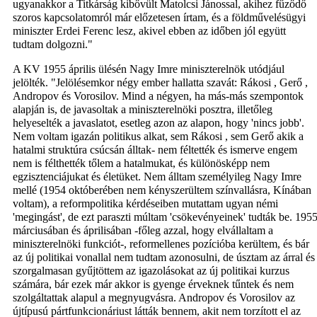
ugyanakkor a Titkárság kibővült Matolcsi Jánossal, akihez fűződő
szoros kapcsolatomról már előzetesen írtam, és a földművelésügyi
miniszter Erdei Ferenc lesz, akivel ebben az időben jól együtt
tudtam dolgozni."
A KV 1955 április ülésén Nagy Imre miniszterelnök utódjául
jelölték. "Jelölésemkor négy ember hallatta szavát: Rákosi , Gerő ,
Andropov és Vorosilov. Mind a négyen, ha más-más szempontok
alapján is, de javasoltak a miniszterelnöki posztra, illetőleg
helyeselték a javaslatot, esetleg azon az alapon, hogy 'nincs jobb'.
Nem voltam igazán politikus alkat, sem Rákosi , sem Gerő akik a
hatalmi struktúra csúcsán álltak- nem féltették és ismerve engem
nem is félthették tőlem a hatalmukat, és különösképp nem
egzisztenciájukat és életüket. Nem álltam személyileg Nagy Imre
mellé (1954 októberében nem kényszerültem színvallásra, Kínában
voltam), a reformpolitika kérdéseiben mutattam ugyan némi
'megingást', de ezt paraszti múltam 'csökevényeinek' tudták be. 195
márciusában és áprilisában -főleg azzal, hogy elvállaltam a
miniszterelnöki funkciót-, reformellenes pozícióba kerültem, és bár
az új politikai vonallal nem tudtam azonosulni, de úsztam az árral és
szorgalmasan gyűjtöttem az igazolásokat az új politikai kurzus
számára, bár ezek már akkor is gyenge érveknek tűntek és nem
szolgáltattak alapul a megnyugvásra. Andropov és Vorosilov az
újtípusú pártfunkcionáriust látták bennem, akit nem torzított el az