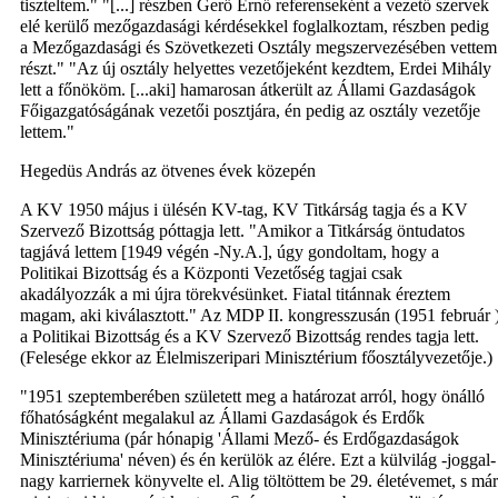
tiszteltem." "[...] részben Gerő Ernő referenseként a vezető szervek
elé kerülő mezőgazdasági kérdésekkel foglalkoztam, részben pedig
a Mezőgazdasági és Szövetkezeti Osztály megszervezésében vettem
részt." "Az új osztály helyettes vezetőjeként kezdtem, Erdei Mihály
lett a főnököm. [...aki] hamarosan átkerült az Állami Gazdaságok
Főigazgatóságának vezetői posztjára, én pedig az osztály vezetője
lettem."
Hegedüs András az ötvenes évek közepén
A KV 1950 május i ülésén KV-tag, KV Titkárság tagja és a KV
Szervező Bizottság póttagja lett. "Amikor a Titkárság öntudatos
tagjává lettem [1949 végén -Ny.A.], úgy gondoltam, hogy a
Politikai Bizottság és a Központi Vezetőség tagjai csak
akadályozzák a mi újra törekvésünket. Fiatal titánnak éreztem
magam, aki kiválasztott." Az MDP II. kongresszusán (1951 február 
a Politikai Bizottság és a KV Szervező Bizottság rendes tagja lett.
(Felesége ekkor az Élelmiszeripari Minisztérium főosztályvezetője.)
"1951 szeptemberében született meg a határozat arról, hogy önálló
főhatóságként megalakul az Állami Gazdaságok és Erdők
Minisztériuma (pár hónapig 'Állami Mező- és Erdőgazdaságok
Minisztériuma' néven) és én kerülök az élére. Ezt a külvilág -joggal-
nagy karriernek könyvelte el. Alig töltöttem be 29. életévemet, s már