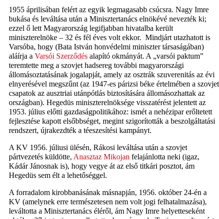
1955 áprilisában felért az egyik legmagasabb csúcsra. Nagy Imre
bukása és leváltása után a Minisztertanács elnökévé nevezték ki;
ezzel ő lett Magyarország legifjabban hivatalba került
miniszterelnöke – 32 és fél éves volt ekkor. Mindjárt utazhatott is
Varsóba, hogy (Bata István honvédelmi miniszter társaságában)
aláírja a
Varsói Szerződés
alapító okmányát. A „varsói paktum”
teremtette meg a szovjet hadsereg további magyarországi
állomásoztatásának jogalapját, amely az osztrák szuverenitás az évi
elnyerésével megszűnt (az 1947-es párizsi béke értelmében a szovjet
csapatok az ausztriai utánpótlás biztosítására állomásozhattak az
országban). Hegedüs miniszterelnöksége visszatérést jelentett az
1953. július előtti gazdaságpolitikához: ismét a nehézipar erőltetett
fejlesztése kapott elsőbbséget, megint szigorították a beszolgáltatási
rendszert, újrakezdték a téeszesítési kampányt.
A KV 1956. júliusi ülésén, Rákosi leváltása után a szovjet
pártvezetés küldötte,
Anasztaz Mikojan
felajánlotta neki (igaz,
Kádár Jánosnak is), hogy vegye át az első titkári posztot, ám
Hegedüs sem élt a lehetőséggel.
A forradalom kirobbanásának másnapján, 1956. október 24-én a
KV (amelynek erre természetesen nem volt jogi felhatalmazása),
leváltotta a Minisztertanács éléről, ám Nagy Imre helyetteseként