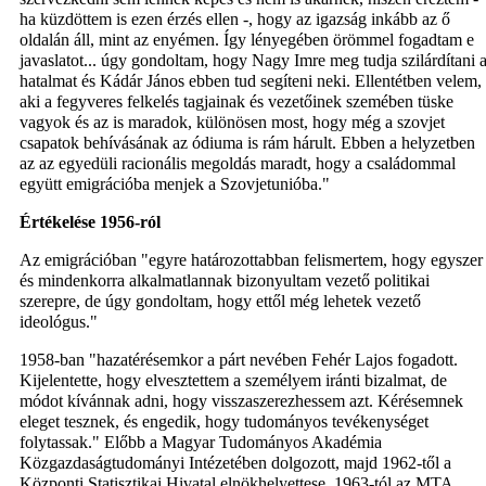
ha küzdöttem is ezen érzés ellen -, hogy az igazság inkább az ő
oldalán áll, mint az enyémen. Így lényegében örömmel fogadtam e
javaslatot... úgy gondoltam, hogy Nagy Imre meg tudja szilárdítani 
hatalmat és Kádár János ebben tud segíteni neki. Ellentétben velem,
aki a fegyveres felkelés tagjainak és vezetőinek szemében tüske
vagyok és az is maradok, különösen most, hogy még a szovjet
csapatok behívásának az ódiuma is rám hárult. Ebben a helyzetben
az az egyedüli racionális megoldás maradt, hogy a családommal
együtt emigrációba menjek a Szovjetunióba."
Értékelése 1956-ról
Az emigrációban "egyre határozottabban felismertem, hogy egyszer
és mindenkorra alkalmatlannak bizonyultam vezető politikai
szerepre, de úgy gondoltam, hogy ettől még lehetek vezető
ideológus."
1958-ban "hazatérésemkor a párt nevében Fehér Lajos fogadott.
Kijelentette, hogy elvesztettem a személyem iránti bizalmat, de
módot kívánnak adni, hogy visszaszerezhessem azt. Kérésemnek
eleget tesznek, és engedik, hogy tudományos tevékenységet
folytassak." Előbb a Magyar Tudományos Akadémia
Közgazdaságtudományi Intézetében dolgozott, majd 1962-től a
Központi Statisztikai Hivatal elnökhelyettese, 1963-tól az MTA