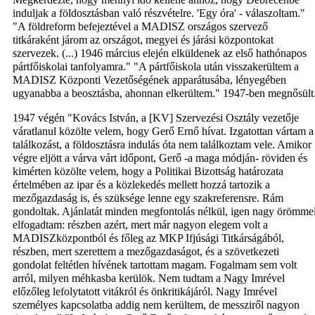
induljak a földosztásban való részvételre. 'Egy óra' - válaszoltam."
"A földreform befejeztével a MADISZ országos szervező
titkáraként járom az országot, megyei és járási központokat
szervezek. (...) 1946 március elején elküldenek az első hathónapos
pártfőiskolai tanfolyamra." "A pártfőiskola után visszakerültem a
MADISZ Központi Vezetőségének apparátusába, lényegében
ugyanabba a beosztásba, ahonnan elkerültem." 1947-ben megnősült
1947 végén "Kovács István, a [KV] Szervezési Osztály vezetője
váratlanul közölte velem, hogy Gerő Ernő hívat. Izgatottan vártam a
találkozást, a földosztásra indulás óta nem találkoztam vele. Amikor
végre eljött a várva várt időpont, Gerő -a maga módján- röviden és
kimérten közölte velem, hogy a Politikai Bizottság határozata
értelmében az ipar és a közlekedés mellett hozzá tartozik a
mezőgazdaság is, és szüksége lenne egy szakreferensre. Rám
gondoltak. Ajánlatát minden megfontolás nélkül, igen nagy örömme
elfogadtam: részben azért, mert már nagyon elegem volt a
MADISZközpontból és főleg az MKP Ifjúsági Titkárságából,
részben, mert szerettem a mezőgazdaságot, és a szövetkezeti
gondolat feltétlen hívének tartottam magam. Fogalmam sem volt
arról, milyen méhkasba kerülök. Nem tudtam a Nagy Imrével
előzőleg lefolytatott vitákról és önkritikájáról. Nagy Imrével
személyes kapcsolatba addig nem kerültem, de messziről nagyon