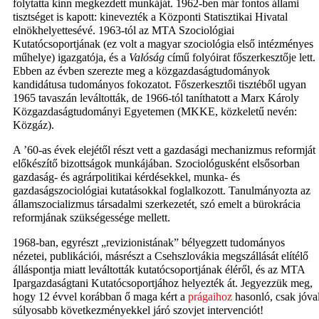
folytatta kinn megkezdett munkáját. 1962-ben már fontos állami
tisztséget is kapott: kinevezték a Központi Statisztikai Hivatal
elnökhelyettesévé. 1963-tól az MTA Szociológiai
Kutatócsoportjának (ez volt a magyar szociológia első intézményes
műhelye) igazgatója, és a
Valóság
című folyóirat főszerkesztője lett.
Ebben az évben szerezte meg a közgazdaságtudományok
kandidátusa tudományos fokozatot. Főszerkesztői tisztéből ugyan
1965 tavaszán leváltották, de 1966-tól taníthatott a Marx Károly
Közgazdaságtudományi Egyetemen (MKKE, közkeletű nevén:
Közgáz).
A ’60-as évek elejétől részt vett a gazdasági mechanizmus reformját
előkészítő bizottságok munkájában. Szociológusként elsősorban
gazdaság- és agrárpolitikai kérdésekkel, munka- és
gazdaságszociológiai kutatásokkal foglalkozott. Tanulmányozta az
államszocializmus társadalmi szerkezetét, szó emelt a bürokrácia
reformjának szükségessége mellett.
1968-ban, egyrészt „revizionistának” bélyegzett tudományos
nézetei, publikációi, másrészt a Csehszlovákia megszállását elítélő
álláspontja miatt leváltották kutatócsoportjának éléről, és az MTA
Ipargazdaságtani Kutatócsoportjához helyezték át. Jegyezzük meg,
hogy 12 évvel korábban ő maga kért a
prágaihoz
hasonló, csak jóva
súlyosabb következményekkel járó szovjet intervenciót!