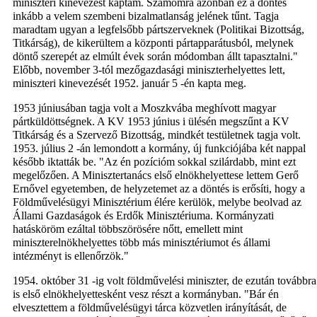
miniszteri kinevezést kaptam. Számomra azonban ez a döntés
inkább a velem szembeni bizalmatlanság jelének tűnt. Tagja
maradtam ugyan a legfelsőbb pártszerveknek (Politikai Bizottság,
Titkárság), de kikerültem a központi pártapparátusból, melynek
döntő szerepét az elmúlt évek során módomban állt tapasztalni."
Előbb, november 3-tól mezőgazdasági miniszterhelyettes lett,
miniszteri kinevezését 1952. január 5 -én kapta meg.
1953 júniusában tagja volt a Moszkvába meghívott magyar
pártküldöttségnek. A KV 1953 június i ülésén megszűnt a KV
Titkárság és a Szervező Bizottság, mindkét testületnek tagja volt.
1953. július 2 -án lemondott a kormány, új funkciójába két nappal
később iktatták be. "Az én pozícióm sokkal szilárdabb, mint ezt
megelőzően. A Minisztertanács első elnökhelyettese lettem Gerő
Ernővel egyetemben, de helyzetemet az a döntés is erősíti, hogy a
Földművelésügyi Minisztérium élére kerülök, melybe beolvad az
Állami Gazdaságok és Erdők Minisztériuma. Kormányzati
hatásköröm ezáltal többszörösére nőtt, emellett mint
miniszterelnökhelyettes több más minisztériumot és állami
intézményt is ellenőrzök."
1954. október 31 -ig volt földművelési miniszter, de ezután továbbra
is első elnökhelyettesként vesz részt a kormányban. "Bár én
elvesztettem a földművelésügyi tárca közvetlen irányítását, de