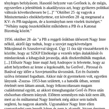
tényleges befolyásom. Hasonló helyzete van Gerőnek is, de mégis,
egyszerűen a jelenlétünk is akadályozza azt, hogy gyökeres politikai
változás következhessen be [...]" "Október 25 -ig vagyok a
Minisztertanács elnökhelyettese, ezt követően 28 -ig megmarad a
KV- és PB-tagságom, de a kormányban nem viselek tisztséget."
"Néhány napig összekötőként működtem a PB és a Katonai
Bizottság között."
1956. október 28 -án "a PB a reggeli órákban ülésezett Nagy Imre
nélkül, akiről úgy tudtuk, hogy a szovjet nagykövetségen
Mikojánnal és Szuszlovval tárgyal. Úgy 11 óra tájt visszaérkezett és
közölte, hogy az SZKP Elnöksége a vezetés teljes átalakítását és
mindazoknak a kihagyását javasolja, akik diszkreditálták magukat.
[...] Először Nagy Imre majd Jurij Andropov is felvetette, hogy az
adott helyzetben az lenne a legokosabb, ha Gerővel , Pirossal és
Batával egy időre a Szovjetunióba távoznánk. Ezt én őszintén
szólva örömmel fogadtam. Akkor már öt gyermekem volt, egyetlen
lányunk -Zsuzsa- 1953-ban született, s a hatodik útban, semmi
értelmét nem láttam annak, hogy felkoncoltassam magam
családommal együtt, az akkori tömeghangulat Gerő és Piros után
elsősorban ellenem irányult. Előttem semmilyen más kiút nem állt,
mert az én múltammal Nagy Imrének még akkor sem tudnék
segíteni, ha nagyon akarnék. Ugyanakkor Nagy Imre ellen
szervezkedni sem lennék képes és nem is akarnék, hiszen éreztem -