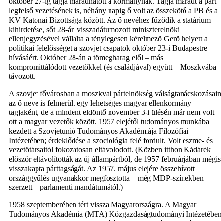
október 27-ig tagja maradhatott a kormánynak. Tagja maradt a párt
legfelső vezetésének is, néhány napig ő volt az összekötő a PB és a
KV Katonai Bizottsága között. Az ő nevéhez fűződik a statárium
kihirdetése, sőt 28-án visszadátumozott miniszterelnöki
ellenjegyzésével vállalta a ténylegesen kérelmező Gerő helyett a
politikai felelősséget a szovjet csapatok október 23-i Budapestre
hívásáért. Október 28-án a tömegharag elől – más
kompromittálódott vezetőkkel (és családjával) együtt – Moszkvába
távozott.
A szovjet fővárosban a moszkvai pártelnökség válságtanácskozásain
az ő neve is felmerült egy lehetséges magyar ellenkormány
tagjaként, de a mindent eldöntő november 3-i ülésén már nem volt
ott a magyar vezetők között. 1957 elejétől tudományos munkába
kezdett a Szovjetunió Tudományos Akadémiája Filozófiai
Intézetében; érdeklődése a szociológia felé fordult. Volt eszme- és
vezetőtársaitól fokozatosan eltávolodott. (Közben itthon Kádárék
először eltávolították az új állampártból, de 1957 februárjában mégis
visszakapta párttagságát. Az 1957. május elejére összehívott
országgyűlés ugyanakkor megfosztotta – még MDP-színekben
szerzett – parlamenti mandátumától.)
1958 szeptemberében tért vissza Magyarországra. A Magyar
Tudományos Akadémia (MTA) Közgazdaságtudományi Intézetébe