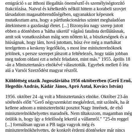
emigráció s az itthoni illegalitás önemésztő és személyiségtorzító
frakciózása. Naivul és kételkedés nélkül hittem a korabeli szovjet
társadalom magasabbrendűségében, ugyanakkor képesnek
mutatkoztam arra, hogy a pártfunkcionárius szintet meghaladóan
áttekintsem a gazdasági életet. [...] Bizonyára nagy szerep jutott
ebben a döntésben a 'hátha sikerül' vágású fatalista derűlátásnak,
amit sok vonatkozásban máig sem nőttem ki, a büszkeségnek és a
hiúságnak, hogy lám, hová jutottam, húsz éve még a marhákat
terelgettem a keskeny legelőkön, s most íme miniszterelnöknek
jelölnek, s persze szerepet játszott a feltételezés, hogy talán jobban
meg tudom oldani ezt a nehéz feladatot, mint más." 1955. április 18
-án a Minisztertanács elnökévé választották. Egyebek mellett ő írta
alá a Varsói Szerződést magyar részről.
Küldöttség utazik Jugoszláviába 1956 októberében (Gerő
Ernő,
Hegedüs András, Kádár
János, Apró
Antal, Kovács
István)
1956. október 24 -ig volt a Minisztertanács elnöke. Október 23-án
sötétedés előtt "Gerő négyszemközt megkérdezi, mit szólnék, ha át
kellene adnom a miniszterelnöki posztot Nagy Imrének, de első
miniszterelnökhelyettes maradnék. Nem tiltakozom, magamban még
örülök is, hogy így a felelősség lekerül a vállamról." "25-én reggel
[...] formálisan ugyan a PB tagja vagyok még és
miniszterelnökhelyettes, de konkrét érdemi döntésekre már nincs