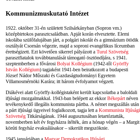
Kommunizmuskutató Intézet
1922. október 31-én született Szilsárkányban (Sopron vm.)
középbirtokos parasztcsaládban. Apját korán elvesztette. Elemi
iskolába szülőfalujában járt, a polgári iskolát és a gimnázium ötödik
osztályát Csornán végezte, majd a soproni evangélikus líceumban
érettségizett. Ezt követően sikerrel pályázott a
Turul Szövetség
parasztfiatalok továbbtanulását támogató ösztöndíjára, s 1941.
szeptemberben a fővárosi
Bolyai Kollégium
(1942-től
Györffy
István Kollégium
) tagjaként 1941-ben beiratkozott a budapesti
József Nádor Műszaki és Gazdaságtudományi Egyetem
Villamosmérnöki Karára; itt három évfolyamot végzett.
Diákévei alatt Györffy-kollégistaként került kapcsolatba a baloldali
ifjúsági mozgalmakkal. 1943-ban belépett az ekkor
Békepárt
néven
tevékenykedő illegális kommunista pártba. A német megszállás után
a párt ifjúsági ügyeivel foglalkozott, tagja lett a
Kommunista Ifjúsági
Szövetség
Titkárságának. 1944 augusztusában letartóztatták,
novemberben két év fegyházra ítélték, ám a hónap végén – a Margit
körúti fegyház evakuálásakor – sikerült megszöknie.
1945 januárjában a
Magyar Demokratikus Ifjúsági