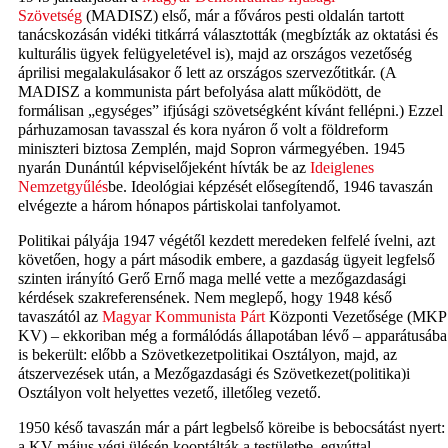
Szövetség
(MADISZ) első, már a főváros pesti oldalán tartott
tanácskozásán vidéki titkárrá választották (megbízták az oktatási és
kulturális ügyek felügyeletével is), majd az országos vezetőség
áprilisi megalakulásakor ő lett az országos szervezőtitkár. (A
MADISZ a kommunista párt befolyása alatt működött, de
formálisan „egységes” ifjúsági szövetségként kívánt fellépni.) Ezzel
párhuzamosan tavasszal és kora nyáron ő volt a földreform
miniszteri biztosa Zemplén, majd Sopron vármegyében. 1945
nyarán Dunántúl képviselőjeként hívták be az
Ideiglenes
Nemzetgyűlés
be. Ideológiai képzését elősegítendő, 1946 tavaszán
elvégezte a három hónapos pártiskolai tanfolyamot.
Politikai pályája 1947 végétől kezdett meredeken felfelé ívelni, azt
követően, hogy a párt második embere, a gazdaság ügyeit legfelső
szinten irányító Gerő Ernő maga mellé vette a mezőgazdasági
kérdések szakreferensének. Nem meglepő, hogy 1948 késő
tavaszától az
Magyar Kommunista Párt
Központi Vezetősége (MKP
KV) – ekkoriban még a formálódás állapotában lévő – apparátusába
is bekerült: előbb a Szövetkezetpolitikai Osztályon, majd, az
átszervezések után, a Mezőgazdasági és Szövetkezet(politika)i
Osztályon volt helyettes vezető, illetőleg vezető.
1950 késő tavaszán már a párt legbelső köreibe is bebocsátást nyert:
a KV május végi ülésén kooptálták a testületbe, egyúttal