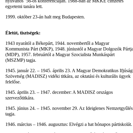
nyilvános ’56-os konferenciáján. 1988-ban az MKKE címzetes
egyetemi tanára lett.
1999. október 23-án halt meg Budapesten.
Életút, tisztségek:
1943 nyarától a Békepárt, 1944. novembertől a Magyar
Kommunista Párt (MKP), 1948. júniustól a Magyar Dolgozók Pártj
(MDP), 1957. februártól a Magyar Szocialista Munkáspárt
(MSZMP) tagja.
1945. január 22. – 1945. április 23. A Magyar Demokratikus Ifjúság
Szövetség (MADISZ) vidéki titkára, az oktatási és kulturális ügyek
felelőse.
1945. április 23. – 1947. december: A MADISZ országos
szervezőtitkára.
1945. június 24. – 1945. november 29. Az Ideiglenes Nemzetgyűlés
tagja.
1946. március – 1946. augusztus: Elvégzi a hat hónapos pártiskolát.