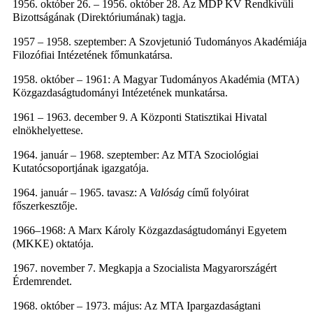
1956. október 26. – 1956. október 28. Az MDP KV Rendkívüli
Bizottságának (Direktóriumának) tagja.
1957 – 1958. szeptember: A Szovjetunió Tudományos Akadémiája
Filozófiai Intézetének főmunkatársa.
1958. október – 1961: A Magyar Tudományos Akadémia (MTA)
Közgazdaságtudományi Intézetének munkatársa.
1961 – 1963. december 9. A Központi Statisztikai Hivatal
elnökhelyettese.
1964. január – 1968. szeptember: Az MTA Szociológiai
Kutatócsoportjának igazgatója.
1964. január – 1965. tavasz: A
Valóság
című folyóirat
főszerkesztője.
1966–1968: A Marx Károly Közgazdaságtudományi Egyetem
(MKKE) oktatója.
1967. november 7. Megkapja a Szocialista Magyarországért
Érdemrendet.
1968. október – 1973. május: Az MTA Ipargazdaságtani