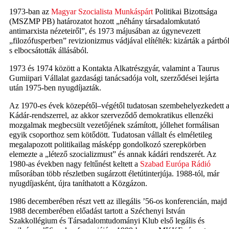
1973-ban az
Magyar Szocialista Munkáspárt
Politikai Bizottsága
(MSZMP PB) határozatot hozott „néhány társadalomkutató
antimarxista nézeteiről”, és 1973 májusában az úgynevezett
„filozófusperben” revizionizmus vádjával elítélték: kizárták a pártbó
s elbocsátották állásából.
1973 és 1974 között a Kontakta Alkatrészgyár, valamint a Taurus
Gumiipari Vállalat gazdasági tanácsadója volt, szerződései lejárta
után 1975-ben nyugdíjazták.
Az 1970-es évek közepétől–végétől tudatosan szembehelyezkedett 
Kádár-rendszerrel, az akkor szerveződő demokratikus ellenzéki
mozgalmak megbecsült vezetőjének számított, jóllehet formálisan
egyik csoporthoz sem kötődött. Tudatosan vállalt és elméletileg
megalapozott politikailag másképp gondolkozó szerepkörben
elemezte a „létező szocializmust” és annak kádári rendszerét. Az
1980-as években nagy feltűnést keltett a
Szabad Európa Rádió
műsorában több részletben sugárzott életútinterjúja. 1988-tól, már
nyugdíjasként, újra taníthatott a Közgázon.
1986 decemberében részt vett az illegális ’56-os konferencián, majd
1988 decemberében előadást tartott a Széchenyi István
Szakkollégium és Társadalomtudományi Klub első legális és