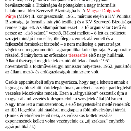
beválasztották a Titkárságba és póttagként a nagy informális
hatalommal bíró Szervező Bizottságba is. A
Magyar Dolgozók
Pártja
(MDP) II. kongresszusán, 1951. március elején a KV Politika
Bizottsága (a formális irányító testület) és a KV Szervező Bizottsága
rendes tagja lett. Az állampártban ezzel – a fő organizátor Gerő és
persze az „első számú” vezető, Rákosi mellett – ő lett az erőltetett,
szovjet mintájú iparosítás, illetőleg az ennek alárendelt és a
fejlesztési forrásokat biztosító – s nem mellesleg a parasztságot
végletesen megnyomorító – agrárpolitika kulcsfigurája. Az apparátu
részéről ő irányította az erőszakos
téeszesítés
első nagy hullámát.
Állami tisztségei megfeleltek ez utóbbi feladatának: 1951.
novembertől a földművelésügyi miniszter helyettese, 1952. januártól
az állami mező- és erdőgazdaságok minisztere volt.
Csakis apparátusbeli súlya magyarázza, hogy tagja lehetett annak a
legmagasabb szintű pártdelegációnak, amelyet a szovjet párt legfels
vezetése Moszkvába rendelt. Ezen a „tárgyaláson” osztották újra a
magyar állami vezetés kulcspozícióit: a szovjetek által jól ismert
Nagy Imre lett a miniszterelnök, s első helyettesként mellé rendelték
az ifjú Hegedüst, aki ráadásul megkapta a földművelésügyi tárcát.
(Ennek értelmében tehát neki, az erőszakos kollektivizálás
exponensének kellett volna vezényelnie az „új szakasz” enyhébb
agrárpolitikáját.)