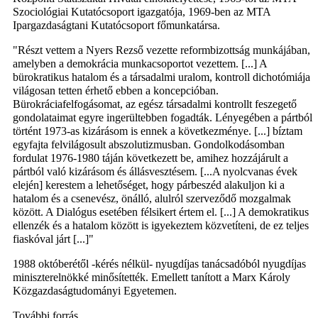
Szociológiai Kutatócsoport igazgatója, 1969-ben az MTA
Ipargazdaságtani Kutatócsoport főmunkatársa.
"Részt vettem a Nyers Rezső vezette reformbizottság munkájában,
amelyben a demokrácia munkacsoportot vezettem. [...] A
bürokratikus hatalom és a társadalmi uralom, kontroll dichotómiája
világosan tetten érhető ebben a koncepcióban.
Bürokráciafelfogásomat, az egész társadalmi kontrollt feszegető
gondolataimat egyre ingerültebben fogadták. Lényegében a pártból
történt 1973-as kizárásom is ennek a következménye. [...] bíztam
egyfajta felvilágosult abszolutizmusban. Gondolkodásomban
fordulat 1976-1980 táján következett be, amihez hozzájárult a
pártból való kizárásom és állásvesztésem. [...A nyolcvanas évek
elején] kerestem a lehetőséget, hogy párbeszéd alakuljon ki a
hatalom és a csenevész, önálló, alulról szerveződő mozgalmak
között. A Dialógus esetében félsikert értem el. [...] A demokratikus
ellenzék és a hatalom között is igyekeztem közvetíteni, de ez teljes
fiaskóval járt [...]"
1988 októberétől -kérés nélkül- nyugdíjas tanácsadóból nyugdíjas
miniszterelnökké minősítették. Emellett tanított a Marx Károly
Közgazdaságtudományi Egyetemen.
További forrás