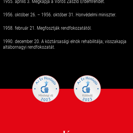
1955. április 3. Megkapja a Vörös Zászló Érdemrendet.
1956. október 26. – 1956. október 31. Honvédelmi miniszter.
1958. február 21. Megfosztják rendfokozatától.
1990. december 20. A köztársasági elnök rehabilitálja; visszakapja
altábornagyi rendfokozatát.