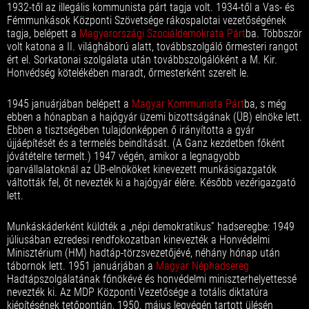
1932-től az illegális kommunista párt tagja volt. 1934-től a Vas- és
Fémmunkások Központi Szövetsége rákospalotai vezetőségének
tagja, belépett a
Magyarországi Szociáldemokrata Párt
ba. Többször
volt katona a II. világháború alatt, továbbszolgáló őrmesteri rangot
ért el. Sorkatonai szolgálata után továbbszolgálóként a M. Kir.
Honvédség kötelékében maradt, őrmesterként szerelt le.
1945 januárjában belépett a
Magyar Kommunista Párt
ba, s még
ebben a hónapban a hajógyár üzemi bizottságának (ÜB) elnöke lett.
Ebben a tisztségében tulajdonképpen ő irányította a gyár
újjáépítését és a termelés beindítását. (A Ganz kezdetben főként
jóvátételre termelt.) 1947 végén, amikor a legnagyobb
iparvállalatoknál az ÜB-elnököket kinevezett munkásigazgatók
váltották fel, őt nevezték ki a hajógyár élére. Később vezérigazgató
lett.
Munkáskáderként küldték a „népi demokratikus” hadseregbe: 1949
júliusában ezredesi rendfokozatban kinevezték a Honvédelmi
Minisztérium (HM) hadtáp-törzsvezetőjévé, néhány hónap után
tábornok lett. 1951 januárjában a
Magyar Néphadsereg
Hadtápszolgálatának főnökévé és honvédelmi miniszterhelyettessé
nevezték ki. Az MDP Központi Vezetősége a totális diktatúra
kiépítésének tetőpontján, 1950. május legvégén tartott ülésén