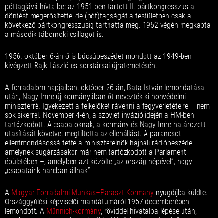
póttagjává hívta be; az 1951-ben tartott II. pártkongresszus a
döntést megerősítette, de (pót)tagságát a testületben csak a
következő pártkongresszusig tarthatta meg. 1952 végén megkapta
a második tábornoki csillagot is.
1956. október 6-án ő is búcsúbeszédet mondott az 1949-ben
kivégzett Rajk László és sorstársai újratemetésén.
A forradalom napjaiban, október 26-án, Bata István lemondatása
után, Nagy Imre új kormányában őt nevezték ki honvédelmi
miniszterré. Igyekezett a felkelőket rávenni a fegyverletételre – nem
sok sikerrel. November 4-én, a szovjet invázió idején a HM-ben
tartózkodott. A csapatoknak, a kormány és Nagy Imre határozott
utasítását követve, megtiltotta az ellenállást. A parancsot
ellentmondásossá tette a miniszterelnök hajnali rádióbeszéde –
amelynek sugárzásakor már nem tartózkodott a Parlament
épületében –, amelyben azt közölte „az ország népével”, hogy
„csapataink harcban állnak”.
A
Magyar Forradalmi Munkás–Paraszt Kormány
nyugdíjba küldte.
Országgyűlési képviselői mandátumáról 1957 decemberében
lemondott. A
Münnich-kormány
, röviddel hivatalba lépése után,