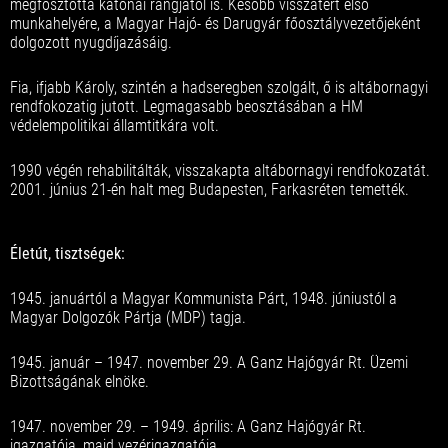
megfosztotta katonai rangjától is. Később visszatért első
munkahelyére, a Magyar Hajó- és Darugyár főosztályvezetőjeként
dolgozott nyugdíjazásáig.
Fia, ifjabb Károly, szintén a hadseregben szolgált, ő is altábornagyi
rendfokozatig jutott. Legmagasabb beosztásában a HM
védelempolitikai államtitkára volt.
1990 végén rehabilitálták, visszakapta altábornagyi rendfokozatát.
2001. június 21-én halt meg Budapesten, Farkasréten temették.
Életút, tisztségek:
1945. januártól a Magyar Kommunista Párt, 1948. júniustól a
Magyar Dolgozók Pártja (MDP) tagja.
1945. január – 1947. november 29. A Ganz Hajógyár Rt. Üzemi
Bizottságának elnöke.
1947. november 29. – 1949. április: A Ganz Hajógyár Rt.
igazgatója, majd vezérigazgatója.