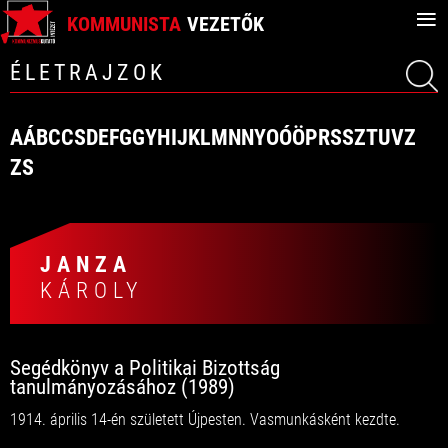
≡
KOMMUNISTA
VEZETŐK
ÉLETRAJZOK
A
Á
B
C
CS
D
E
F
G
GY
H
I
J
K
L
M
N
NY
O
Ó
Ö
P
R
S
SZ
T
U
V
Z
ZS
JANZA
KÁROLY
Segédkönyv a Politikai Bizottság
tanulmányozásához (1989)
1914. április 14-én született Újpesten. Vasmunkásként kezdte.