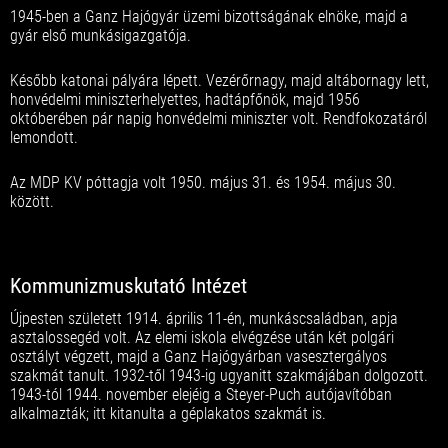
1945-ben a Ganz Hajógyár üzemi bizottságának elnöke, majd a
gyár első munkásigazgatója.
Később katonai pályára lépett. Vezérőrnagy, majd altábornagy lett,
honvédelmi miniszterhelyettes, hadtápfőnök, majd 1956
októberében pár napig honvédelmi miniszter volt. Rendfokozatáról
lemondott.
Az MDP KV póttagja volt 1950. május 31. és 1954. május 30.
között.
Kommunizmuskutató Intézet
Újpesten született 1914. április 11-én, munkáscsaládban, apja
asztalossegéd volt. Az elemi iskola elvégzése után két polgári
osztályt végzett, majd a Ganz Hajógyárban vasesztergályos
szakmát tanult. 1932-től 1943-ig ugyanitt szakmájában dolgozott.
1943-tól 1944. november elejéig a Steyer-Puch autójavítóban
alkalmazták; itt kitanulta a géplakatos szakmát is.