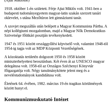
(Ajtai Miklósné)
1918. október 1-én született. Férje Ajtai Miklós volt. 1941-ben a
budapesti tudományegyetem magyar-latin szakán szerzett tanári
oklevelet, s utána Mezőtúron lett gimnáziumi tanár.
A szovjet megszállás után belépett a Magyar Kommunista Pártba. A
népi kollégiumi mozgalomban, majd a Magyar Nők Demokratikus
Szövetsége főtitkári posztján tevékenykedett.
1947 és 1951 között országgyűlési képviselő volt, valamint 1948-tól
1954-ig tagja volt az MDP Központi Vezetőségének.
A közoktatás területén dolgozott 1950 és 1958 között
miniszterhelyettesi beosztásban. Két éven át az UNESCO magyar
delegátusa volt. 1958-tól az Országos Széchenyi Könyvtár
főigazgatója volt. Négy tanulmánykötete jelent meg és a
neveléstudományok kandidátusa volt.
Életének 64. évében, 1982. március 19-én tragikus körülmények
között hunyt el.
Kommunizmuskutató Intézet