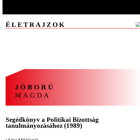
ÉLETRAJZOK
A
Á
B
C
CS
D
E
F
G
GY
H
I
J
K
L
M
N
NY
O
Ó
Ö
P
R
S
SZ
T
U
V
Z
ZS
JÓBORÚ
MAGDA
Segédkönyv a Politikai Bizottság
tanulmányozásához (1989)