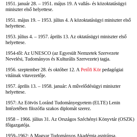
1951. január 28. – 1951. május 19. A vallás- és közoktatásügyi
miniszter első helyettese.
1951. május 19. – 1953. július 4. A közoktatásügyi miniszter első
helyettese.
1953. július 4. – 1957. április 13. Az oktatásügyi miniszter első
helyettese.
1954-től: Az UNESCO (az Egyesült Nemzetek Szervezete
Nevelési, Tudományos és Kulturális Szervezete) tagja.
1956. szeptember 28. és október 12. A
Petőfi Kör
pedagógiai
vitáinak vitavezetője.
1957. április 13. – 1958. január: A művelődésügyi miniszter
helyettese.
1957: Az Eötvös Loránd Tudományegyetem (ELTE) Lenin
Intézetében filozófia szakos diplomát szerez.
1958 – 1966. július 31. Az Országos Széchényi Könyvtár (OSZK)
főigazgatója.
1959–1962: A Magyar Tudományos Akadémia aspiránsa.