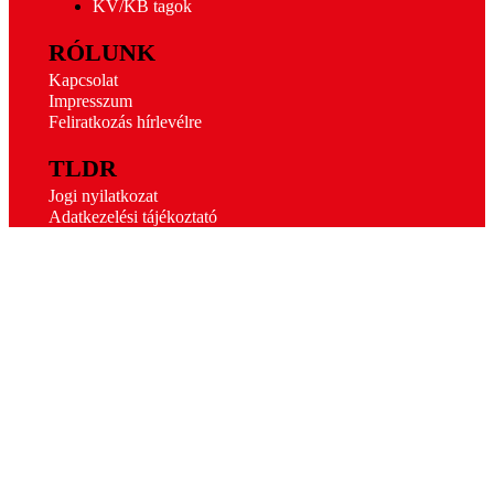
KV/KB tagok
RÓLUNK
Kapcsolat
Impresszum
Feliratkozás hírlevélre
TLDR
Jogi nyilatkozat
Adatkezelési tájékoztató