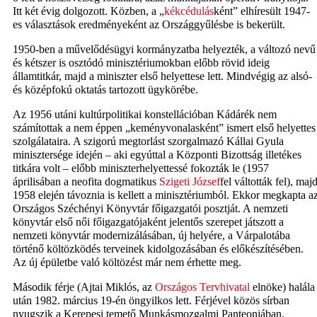
Itt két évig dolgozott. Közben, a „
kékcédulás
ként” elhíresült 1947-
es választások eredményeként az Országgyűlésbe is bekerült.
1950-ben a művelődésügyi kormányzatba helyezték, a változó nevű
és kétszer is osztódó minisztériumokban előbb rövid ideig
államtitkár, majd a miniszter első helyettese lett. Mindvégig az alsó-
és középfokú oktatás tartozott ügykörébe.
Az 1956 utáni kultúrpolitikai konstellációban Kádárék nem
számítottak a nem éppen „keményvonalasként” ismert első helyettes
szolgálataira. A szigorú megtorlást szorgalmazó Kállai Gyula
minisztersége idején – aki egyúttal a Központi Bizottság illetékes
titkára volt – előbb miniszterhelyettessé fokozták le (1957
áprilisában a neofita dogmatikus
Szigeti József
fel váltották fel), maj
1958 elején távoznia is kellett a minisztériumból. Ekkor megkapta a
Országos Széchényi Könyvtár főigazgatói posztját. A nemzeti
könyvtár első női főigazgatójaként jelentős szerepet játszott a
nemzeti könyvtár modernizálásában, új helyére, a Várpalotába
történő költözködés terveinek kidolgozásában és előkészítésében.
Az új épületbe való költözést már nem érhette meg.
Második férje (Ajtai Miklós, az
Országos Tervhivatal
elnöke) halála
után 1982. március 19-én öngyilkos lett. Férjével közös sírban
nyugszik a Kerepesi temető Munkásmozgalmi Panteonjában.