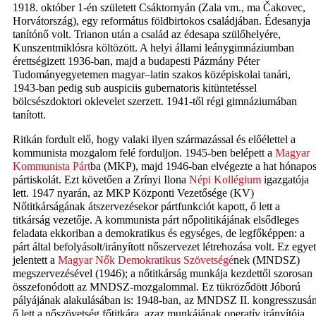
1918. október 1-én született Csáktornyán (Zala vm., ma Čakovec,
Horvátország), egy református földbirtokos családjában. Édesanyja
tanítónő volt. Trianon után a család az édesapa szülőhelyére,
Kunszentmiklósra költözött. A helyi állami leánygimnáziumban
érettségizett 1936-ban, majd a budapesti Pázmány Péter
Tudományegyetemen magyar–latin szakos középiskolai tanári,
1943-ban pedig sub auspiciis gubernatoris kitüntetéssel
bölcsészdoktori oklevelet szerzett. 1941-től régi gimnáziumában
tanított.
Ritkán fordult elő, hogy valaki ilyen származással és előélettel a
kommunista mozgalom felé forduljon. 1945-ben belépett a
Magyar
Kommunista Párt
ba (MKP), majd 1946-ban elvégezte a hat hónapo
pártiskolát. Ezt követően a Zrínyi Ilona
Népi Kollégium
igazgatója
lett. 1947 nyarán, az MKP Központi Vezetősége (KV)
Nőtitkárságának átszervezésekor pártfunkciót kapott, ő lett a
titkárság vezetője. A kommunista párt nőpolitikájának elsődleges
feladata ekkoriban a demokratikus és egységes, de legfőképpen: a
párt által befolyásolt/irányított nőszervezet létrehozása volt. Ez egyet
jelentett a
Magyar Nők Demokratikus Szövetségé
nek (MNDSZ)
megszervezésével (1946); a nőtitkárság munkája kezdettől szorosan
összefonódott az MNDSZ-mozgalommal. Ez tükröződött Jóború
pályájának alakulásában is: 1948-ban, az MNDSZ II. kongresszusá
ő lett a nőszövetség főtitkára, azaz munkájának operatív irányítója.