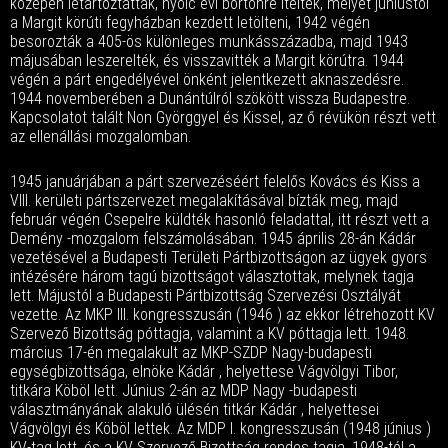
közepén letartóztatták, nyolc évi börtönre ítélték, melyet júniustól
a Margit körúti fegyházban kezdett letölteni, 1942 végén
besorozták a 405-ös különleges munkásszázadba, majd 1943
májusában leszerelték, és visszavitték a Margit körútra. 1944
végén a párt engedélyével önként jelentkezett aknaszedésre.
1944 novemberében a Dunántúlról szökött vissza Budapestre.
Kapcsolatot talált Non Györggyel és Kissel, az ő révükön részt vett
az ellenállási mozgalomban.
1945 januárjában a párt szervezéséért felelős Kovács és Kiss a
VIII. kerületi pártszervezet megalakításával bízták meg, majd
február végén Csepelre küldték hasonló feladattal, itt részt vett a
Demény -mozgalom felszámolásában. 1945 április 28-án Kádár
vezetésével a Budapesti Területi Pártbizottságon az ügyek gyors
intézésére három tagú bizottságot választottak, melynek tagja
lett. Májustól a Budapesti Pártbizottság Szervezési Osztályát
vezette. Az MKP III. kongresszusán (1946 ) az ekkor létrehozott KV
Szervező Bizottság póttagja, valamint a KV póttagja lett. 1948.
március 17-én megalakult az MKP-SZDP Nagy-budapesti
egységbizottsága, elnöke Kádár , helyettese Vágvölgyi Tibor,
titkára Köböl lett. Június 2-án az MDP Nagy -budapesti
választmányának alakuló ülésén titkár Kádár , helyettesei
Vágvölgyi és Köböl lettek. Az MDP I. kongresszusán (1948 június )
KV-tag lett, és a KV Szervező Bizottság rendes tagja. 1948-tól a