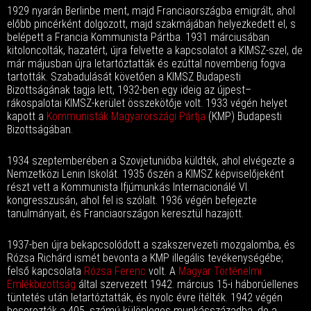
1929 nyarán Berlinbe ment, majd Franciaországba emigrált, ahol
előbb pincérként dolgozott, majd szakmájában helyezkedett el, s
belépett a Francia Kommunista Pártba. 1931 márciusában
kitoloncolták, hazatért, újra felvette a kapcsolatot a KIMSZ-szel, de
már májusban újra letartóztatták és ezúttal novemberig fogva
tartották. Szabadulását követően a KIMSZ Budapesti
Bizottságának tagja lett, 1932-ben egy ideig az újpest–
rákospalotai KIMSZ-kerület összekötője volt. 1933 végén helyet
kapott a
Kommunisták Magyarországi Pártja
(KMP) Budapesti
Bizottságában.
1934 szeptemberében a Szovjetunióba küldték, ahol elvégezte a
Nemzetközi Lenin Iskolát. 1935 őszén a KIMSZ képviselőjeként
részt vett a Kommunista Ifjúmunkás Internacionálé VI.
kongresszusán, ahol fel is szólalt. 1936 végén befejezte
tanulmányait, és Franciaországon keresztül hazajött.
1937-ben újra bekapcsolódott a szakszervezeti mozgalomba, és
Rózsa Richárd ismét bevonta a KMP illegális tevékenységébe;
felső kapcsolata
Rózsa Ferenc
volt. A
Magyar Történelmi
Emlékbizottság
által szervezett 1942. március 15-i háborúellenes
tüntetés után letartóztatták, és nyolc évre ítélték. 1942 végén
besorozták a 405. számú különleges munkásszázadba, de a