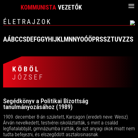
≡
KOMMUNISTA
VEZETŐK
ÉLETRAJZOK
A
Á
B
C
CS
D
E
F
G
GY
H
I
J
K
L
M
N
NY
O
Ó
Ö
P
R
S
SZ
T
U
V
Z
ZS
KÖBÖL
JÓZSEF
Segédkönyv a Politikai Bizottság
tanulmányozásához (1989)
1909. december 8-án született, Karcagon (eredeti neve: Weisz).
Árván nevelkedett, testvérei iskoláztatták, s mint a család
legfiatalabbját, gimnáziumba íratták, de azt anyagi okok miatt nem
tudta befejezni, és elszegődött asztalosinasnak.