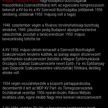
Magyar Dolgozók Pártja
nagy-budapesti bizottságának
másodtitkára (szervezőtitkára) lett; az egyesülési kongresszuson
bekerült a KV-ba és a KV Szervező Bizottságába (előbbinek 1956.
októberig, utóbbinak 1950. májusig volt a tagja).
1948. szeptember végén a fővárosi törvényhatósági bizottság
elnökévé, 1949. júliusban pedig Budapest alpolgármesterévé
választották, posztját a tanácsrendszer 1950. májusi
bevezetéséig töltötte be.
A KV 1950. májusi ülésén kimaradt a Szervező Bizottságból.
Szakszervezeti területre küldték, az iparági alapon átszervezett
építőmunkás-szakszervezet (később a Magyar Építőmunkások
Országos Szabad Szakszervezete nevet Építő-, Fa- és Építőanyag-
ipari Dolgozók Szakszervezetére változtatták) főtitkára, illetőleg
elnöke volt.
1954 végén visszahelyezték a központi pártapparátusba,
decembertől ő lett az MDP KV Párt- és Tömegszervezetek
Osztályának vezetője. 1956 nyarán-őszén, Rákosi Mátyás
leváltása után, egyre inkább Nagy Imre körével rokonszenvezett.