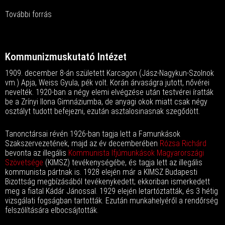
További forrás
Kommunizmuskutató Intézet
1909. december 8-án született Karcagon (Jász-Nagykun-Szolnok
vm.) Apja, Weiss Gyula, pék volt. Korán árvaságra jutott, nővérei
nevelték. 1920-ban a négy elemi elvégzése után testvérei íratták
be a Zrínyi Ilona Gimnáziumba, de anyagi okok miatt csak négy
osztályt tudott befejezni, ezután asztalosinasnak szegődött.
Tanonctársai révén 1926-ban tagja lett a Famunkások
Szakszervezetének, majd az év decemberében
Rózsa Richárd
bevonta az illegális
Kommunista Ifjúmunkások Magyarországi
Szövetsége
(KIMSZ) tevékenységébe, és tagja lett az illegális
kommunista pártnak is. 1928 elején már a KIMSZ Budapesti
Bizottság megbízásából tevékenykedett; ekkoriban ismerkedett
meg a fiatal Kádár Jánossal. 1929 elején letartóztatták, és 3 hétig
vizsgálati fogságban tartották. Ezután munkahelyéről a rendőrség
felszólítására elbocsájtották.