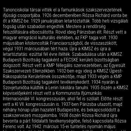
Tanonciskolai társai vitték el a famunkások szakszervezetének
ifjúsági csoportjába. 1926 decemberében Rózsa Richárd vonta be
őt a KIMSZ-be. 1929 januárjában letartóztatták. Több heti vizsgálati
fogság után szabadon engedték. Mestere a rendőrség
felszólítására elbocsátotta. Rövid ideig Párizsban élt. Részt vett a
magyar emigráció kulturális életében, az FKP tagja volt. 1930
májusában kitoloncolták Franciaországból, de visszaszökött,
végül 1931 márciusában tért haza. Újra a KIMSZ és újra a
letartóztatás: ezúttal fél évre ítélték. Szabadulása után a KIMSZ
Budapesti Bizottság tagjaként a FECSKE kerületi bizottságban
dolgozott. Részt vett a KMP féllegális szervezetében, az Egyesült
Szakszervezeti Ellenzékben. 1932-ben egy ideig a KIMSZ Újpest-
Rákospalotai Kerületének összekötője, majd 1933 végén a KMP
Budapesti Bizottság tagjaként tevékenykedett. 1934 nyarán a
Szovjetunióba küldték a Lenin Iskolára tanulni. 1935 őszén a KIMSZ
képviselőjeként részt vett a Kommunista Ifjúmunkás
Internacionálé VI. kongresszusán, ahol fel is szólalt. Előtte részt
vett a KI VII. kongresszusán is. 1937-ben Párizsba utazott, majd
néhány hónap után hazatért Budapestre, és bekapcsolódott a
szakszervezeti mozgalomba. 1938 őszén Rózsa Richárd újra
bevonta a párt földalatti tevékenységébe, felső kapcsolata Rózsa
Ferenc volt. Az 1942. március 15-ei tüntetés nyomán május