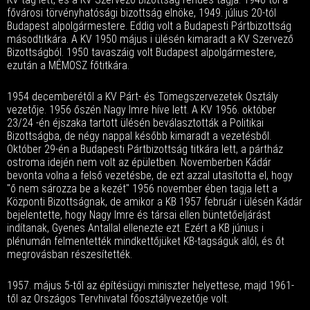
fővárosi törvényhatósági bizottság elnöke, 1949. július 20-tól
Budapest alpolgármestere. Eddig volt a Budapesti Pártbizottság
másodtitkára. A KV 1950 május i ülésén kimaradt a KV Szervező
Bizottságból. 1950 tavaszáig volt Budapest alpolgármestere,
ezután a MÉMOSZ főtitkára.
1954 decemberétől a KV Párt- és Tömegszervezetek Osztály
vezetője. 1956 őszén Nagy Imre híve lett. A KV 1956. október
23/24 -én éjszaka tartott ülésén beválasztották a Politikai
Bizottságba, de négy nappal később kimaradt a vezetésből.
Október 29-én a Budapesti Pártbizottság titkára lett, a pártház
ostroma idején nem volt az épületben. Novemberben Kádár
bevonta volna a felső vezetésbe, de ezt azzal utasította el, hogy
"ő nem sározza be a kezét" 1956 november ében tagja lett a
Központi Bizottságnak, de amikor a KB 1957 február i ülésén Kádár
bejelentette, hogy Nagy Imre és társai ellen büntetőeljárást
indítanak, Gyenes Antallal ellenezte ezt. Ezért a KB június i
plénumán felmentették mindkettőjüket KB-tagságuk alól, és őt
megrovásban részesítették.
1957. május 5-től az építésügyi miniszter helyettese, majd 1961-
től az Országos Tervhivatal főosztályvezetője volt.