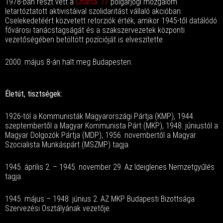
1978-ban részt vett a
Charta ’77
polgárjogi mozgalom
letartóztatott aktivistáival szolidaritást vállaló akcióban.
Cselekedetéért közvetett retorziók érték, amikor 1945-től datálódó
fővárosi tanácstagságát és a szakszervezetek központi
vezetőségében betöltött pozícióját is elveszítette.
2000. május 8-án halt meg Budapesten.
Életút, tisztségek:
1926-tól a Kommunisták Magyarországi Pártja (KMP), 1944.
szeptembertől a Magyar Kommunista Párt (MKP), 1948. júniustól a
Magyar Dolgozók Pártja (MDP), 1956. novembertől a Magyar
Szocialista Munkáspárt (MSZMP) tagja.
1945. április 2. – 1945. november 29. Az Ideiglenes Nemzetgyűlés
tagja.
1945. május – 1948. június 2. AZ MKP Budapesti Bizottsága
Szervezési Osztályának vezetője.