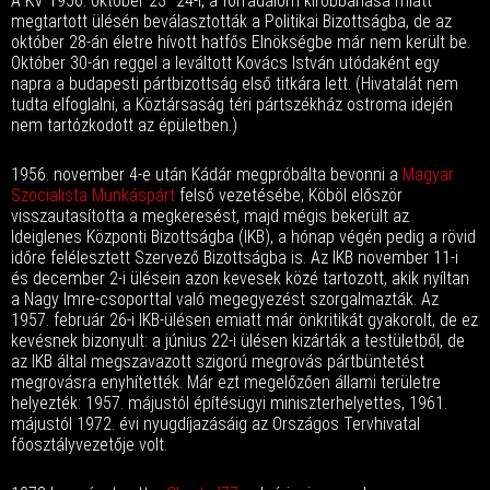
A KV 1956. október 23–24-i, a forradalom kirobbanása miatt
megtartott ülésén beválasztották a Politikai Bizottságba, de az
október 28-án életre hívott hatfős Elnökségbe már nem került be.
Október 30-án reggel a leváltott Kovács István utódaként egy
napra a budapesti pártbizottság első titkára lett. (Hivatalát nem
tudta elfoglalni, a Köztársaság téri pártszékház ostroma idején
nem tartózkodott az épületben.)
1956. november 4-e után Kádár megpróbálta bevonni a
Magyar
Szocialista Munkáspárt
felső vezetésébe; Köböl először
visszautasította a megkeresést, majd mégis bekerült az
Ideiglenes Központi Bizottságba (IKB), a hónap végén pedig a rövid
időre felélesztett Szervező Bizottságba is. Az IKB november 11-i
és december 2-i ülésein azon kevesek közé tartozott, akik nyíltan
a Nagy Imre-csoporttal való megegyezést szorgalmazták. Az
1957. február 26-i IKB-ülésen emiatt már önkritikát gyakorolt, de ez
kevésnek bizonyult: a június 22-i ülésen kizárták a testületből, de
az IKB által megszavazott szigorú megrovás pártbüntetést
megrovásra enyhítették. Már ezt megelőzően állami területre
helyezték: 1957. májustól építésügyi miniszterhelyettes, 1961.
májustól 1972. évi nyugdíjazásáig az Országos Tervhivatal
főosztályvezetője volt.