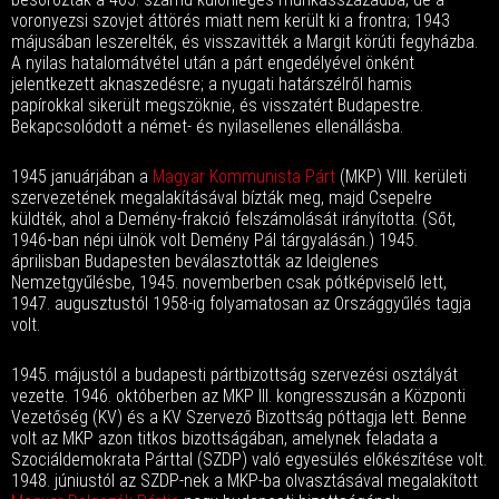
voronyezsi szovjet áttörés miatt nem került ki a frontra; 1943
májusában leszerelték, és visszavitték a Margit körúti fegyházba.
A nyilas hatalomátvétel után a párt engedélyével önként
jelentkezett aknaszedésre; a nyugati határszélről hamis
papírokkal sikerült megszöknie, és visszatért Budapestre.
Bekapcsolódott a német- és nyilasellenes ellenállásba.
1945 januárjában a
Magyar Kommunista Párt
(MKP) VIII. kerületi
szervezetének megalakításával bízták meg, majd Csepelre
küldték, ahol a Demény-frakció felszámolását irányította. (Sőt,
1946
-
ban népi ülnök volt Demény Pál tárgyalásán.) 1945.
áprilisban Budapesten beválasztották az Ideiglenes
Nemzetgyűlésbe, 1945. novemberben csak pótképviselő lett,
1947. augusztustól 1958-ig folyamatosan az Országgyűlés tagja
volt.
1945. májustól a budapesti pártbizottság szervezési osztályát
vezette. 1946. októberben az MKP III. kongresszusán a Központi
Vezetőség (KV) és a KV Szervező Bizottság póttagja lett. Benne
volt az MKP azon titkos bizottságában, amelynek feladata a
Szociáldemokrata Párttal (SZDP) való egyesülés előkészítése volt.
1948. júniustól az SZDP-nek a MKP-ba olvasztásával megalakított