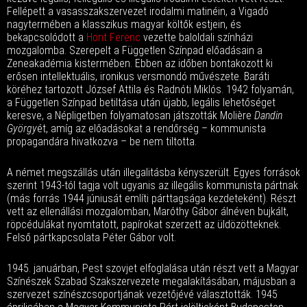
Fellépett a vasasszakszervezet irodalmi matinéin, a Vigadó
nagytermében a klasszikus magyar költők estjein, és
bekapcsolódott a
Hont Ferenc
vezette baloldali színházi
mozgalomba. Szerepelt a Független Színpad előadásain a
Zeneakadémia kistermében. Ebben az időben bontakozott ki
erősen intellektuális, ironikus versmondó művészete. Baráti
köréhez tartozott József Attila és Radnóti Miklós. 1942 folyamán,
a Független Színpad betiltása után újabb, legális lehetőséget
keresve, a Népligetben folyamatosan játszották Molière
Dandin
György
ét, amíg az előadásokat a rendőrség – kommunista
propagandára hivatkozva – be nem tiltotta.
A német megszállás után illegalitásba kényszerült. Egyes források
szerint 1943-tól tagja volt ugyanis az illegális kommunista pártnak
(más forrás 1944 júniusát említi párttagsága kezdeteként). Részt
vett az ellenállási mozgalomban, Maróthy Gábor álnéven bujkált,
röpcédulákat nyomtatott, papírokat szerzett az üldözötteknek.
Felső pártkapcsolata Péter Gábor volt.
1945. januárban, Pest szovjet elfoglalása után részt vett a Magyar
Színészek Szabad Szakszervezete megalakításában, májusban a
szervezet színészcsoportjának vezetőjévé választották. 1945