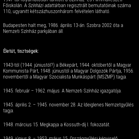
Főiskolán. A
Színházi adattár
ban regisztrált bemutatóinak száma
110, ugyanitt kétszázhuszonhárom felvételen látható.
Budapesten halt meg, 1986. április 13-án. Szobra 2002 óta a
Nemzeti Színház parkjában áll.
Életút, tisztségek:
1943-tól (1944. júniustól?) a Békepárt, 1944. októbertől a Magyar
Kommunista Párt, 1948. júniustól a Magyar Dolgozók Pártja, 1956.
novembertől a Magyar Szocialista Munkáspárt (MSZMP) tagja.
1945. február – 1962. május: A Nemzeti Színház igazgatója.
1945. április 2. – 1945. november 28. Az Ideiglenes Nemzetgyűlés
tagja.
1948. március 15. Megkapja a Kossuth-díj I. fokozatát.
1949. június 8. – 1953. május 15. Országgyűlési képviselő.