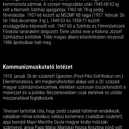
kommunista pártnak. A szovjet megszállás után 1945-től 62-ig
volt a Nemzeti Színház igazgatója, 1962-től 78-ig pedig
főrendezője. 1957-66 között az MSZMP KB tagja (1957. február 26-
tól 1966.december 3-ig ), 1949-53 és 1958-71 között
országgyűlési képviselő volt. 1947-től a Színház és Filmművészeti
Főiskola tanáraként dolgozott. Élete utolsó évei a Katona József
Színházhoz kötődtek. Több magas állami kitüntetésben részesült.
1986 áprilisában halt meg.
Kommunizmuskutató Intézet
1910. január 26-án született Újpesten (Pest-Pilis-Solt-Kiskun vm.).
Ellentmondásos, ám megkerülhetetlen alakja volt a 20. századi
magyar színházművészetnek; életében szorosan összefonódott a
művészet és a politika. Részletesebben csak életének ez utóbbi
mozzanatával foglalkozunk.
Tévesen tartották róla, hogy zsidó családi háttérrel rendelkezik;
valójában római katolikus vallású kisnemesi családban született,
apja tasnádi Major-Maróthy Gyula magyar királyi műszaki
számvevő, anyja Papp Mária (Mariska) Rózsa Krisztina írónő volt.