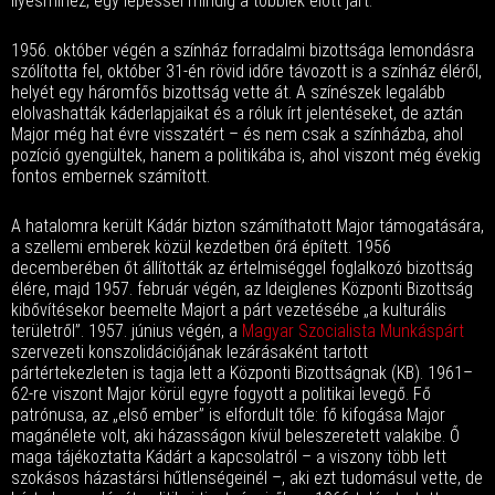
ilyesmihez, egy lépéssel mindig a többiek előtt járt.”
1956. október végén a színház forradalmi bizottsága lemondásra
szólította fel, október 31-én rövid időre távozott is a színház éléről,
helyét egy háromfős bizottság vette át. A színészek legalább
elolvashatták káderlapjaikat és a róluk írt jelentéseket, de aztán
Major még hat évre visszatért – és nem csak a színházba, ahol
pozíció gyengültek, hanem a politikába is, ahol viszont még évekig
fontos embernek számított.
A hatalomra került Kádár bizton számíthatott Major támogatására,
a szellemi emberek közül kezdetben őrá épített. 1956
decemberében őt állították az értelmiséggel foglalkozó bizottság
élére, majd 1957. február végén, az Ideiglenes Központi Bizottság
kibővítésekor beemelte Majort a párt vezetésébe „a kulturális
területről”. 1957. június végén, a
Magyar Szocialista Munkáspárt
szervezeti konszolidációjának lezárásaként tartott
pártértekezleten is tagja lett a Központi Bizottságnak (KB). 1961–
62-re viszont Major körül egyre fogyott a politikai levegő. Fő
patrónusa, az „első ember” is elfordult tőle: fő kifogása Major
magánélete volt, aki házasságon kívül beleszeretett valakibe. Ő
maga tájékoztatta Kádárt a kapcsolatról – a viszony több lett
szokásos házastársi hűtlenségeinél –, aki ezt tudomásul vette, de