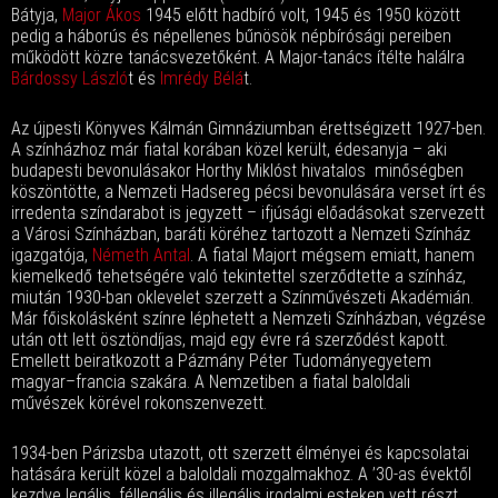
Bátyja,
Major Ákos
1945 előtt hadbíró volt, 1945 és 1950 között
pedig a háborús és népellenes bűnösök népbírósági pereiben
működött közre tanácsvezetőként. A Major-tanács ítélte halálra
Bárdossy László
t és
Imrédy Bélá
t.
Az újpesti Könyves Kálmán Gimnáziumban érettségizett 1927-ben.
A színházhoz már fiatal korában közel került, édesanyja – aki
budapesti bevonulásakor Horthy Miklóst hivatalos minőségben
köszöntötte, a Nemzeti Hadsereg pécsi bevonulására verset írt és
irredenta színdarabot is jegyzett – ifjúsági előadásokat szervezett
a Városi Színházban, baráti köréhez tartozott a Nemzeti Színház
igazgatója,
Németh Antal
. A fiatal Majort mégsem emiatt, hanem
kiemelkedő tehetségére való tekintettel szerződtette a színház,
miután 1930-ban oklevelet szerzett a Színművészeti Akadémián.
Már főiskolásként színre léphetett a Nemzeti Színházban, végzése
után ott lett ösztöndíjas, majd egy évre rá szerződést kapott.
Emellett beiratkozott a Pázmány Péter Tudományegyetem
magyar–francia szakára. A Nemzetiben a fiatal baloldali
művészek körével rokonszenvezett.
1934-ben Párizsba utazott, ott szerzett élményei és kapcsolatai
hatására került közel a baloldali mozgalmakhoz. A ’30-as évektől
kezdve legális, féllegális és illegális irodalmi esteken vett részt.