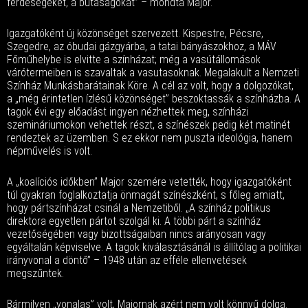
ferdeségeket, a butaságokat” – mondta Major.
Igazgatóként új közönséget szervezett. Kispestre, Pécsre,
Szegedre, az óbudai gázgyárba, a tatai bányászokhoz, a MÁV
Főműhelybe is elvitte a színházat; még a vasútállomások
várótermeiben is szavaltak a vasutasoknak. Megalakult a Nemzeti
Színház Munkásbarátainak Köre. A cél az volt, hogy a dolgozókat,
a „még érintetlen ízlésű közönséget” beszoktassák a színházba. A
tagok évi egy előadást ingyen nézhettek meg, színházi
szemináriumokon vehettek részt, a színészek pedig két matinét
rendeztek az üzemben. S ez ekkor nem puszta ideológia, hanem
népművelés is volt.
A „koalíciós időkben” Major szemére vetették, hogy igazgatóként
túl gyakran foglalkoztatja önmagát színészként, s főleg amiatt,
hogy pártszínházat csinál a Nemzetiből. „A színház politikus
direktora egyetlen pártot szolgál ki. A többi párt a színház
vezetőségében vagy bizottságaiban nincs arányosan vagy
egyáltalán képviselve. A tagok kiválasztásánál is állítólag a politikai
irányvonal a döntő” – 1948 után az efféle ellenvetések
megszűntek.
Bármilyen „vonalas” volt, Majornak azért nem volt könnyű dolga.