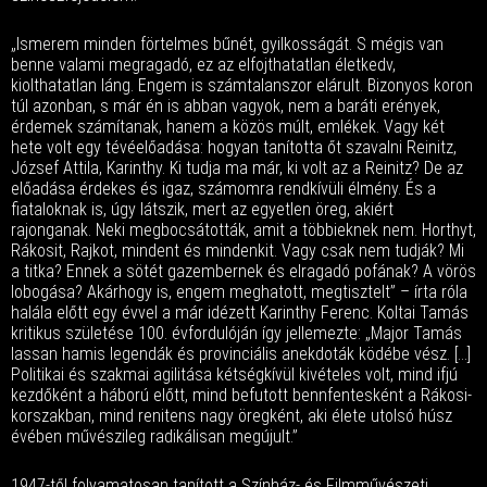
„Ismerem minden förtelmes bűnét, gyilkosságát. S mégis van
benne valami megragadó, ez az elfojthatatlan életkedv,
kiolthatatlan láng. Engem is számtalanszor elárult. Bizonyos koron
túl azonban, s már én is abban vagyok, nem a baráti erények,
érdemek számítanak, hanem a közös múlt, emlékek. Vagy két
hete volt egy tévéelőadása: hogyan tanította őt szavalni Reinitz,
József Attila, Karinthy. Ki tudja ma már, ki volt az a Reinitz? De az
előadása érdekes és igaz, számomra rendkívüli élmény. És a
fiataloknak is, úgy látszik, mert az egyetlen öreg, akiért
rajonganak. Neki megbocsátották, amit a többieknek nem. Horthyt,
Rákosit, Rajkot, mindent és mindenkit. Vagy csak nem tudják? Mi
a titka? Ennek a sötét gazembernek és elragadó pofának? A vörös
lobogása? Akárhogy is, engem meghatott, megtisztelt” – írta róla
halála előtt egy évvel a már idézett Karinthy Ferenc. Koltai Tamás
kritikus születése 100. évfordulóján így jellemezte: „Major Tamás
lassan hamis legendák és provinciális anekdoták ködébe vész. […]
Politikai és szakmai agilitása kétségkívül kivételes volt, mind ifjú
kezdőként a háború előtt, mind befutott bennfentesként a Rákosi-
korszakban, mind renitens nagy öregként, aki élete utolsó húsz
évében művészileg radikálisan megújult.”
1947-től folyamatosan tanított a Színház- és Filmművészeti