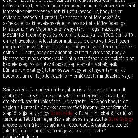
színvonalú volt, és ez mind a közönség, mind a művészek részéről
ismételten elismerést váltott ki. Ezért javasoljuk, hogy Major
elvtárs a jövőben a Nemzeti Színházban mint főrendező és
színész fejtse ki tevékenységét. A javaslattal a Művelődésügyi
Minisztérium és Major elvtárs is egyetért” – fogalmazott az
MSZMP KB Tudományos és Kulturális Osztályának 1962. április 10-
én kelt javaslata. „A leváltásomnak többféle oka volt. Azt hiszem,
még igazuk is volt. Elsősorban nem nagyon szerettem én már ezt
csinálni. Tudom, hogy szaladgáltak Szirmai elvtárshoz, hogy a
Nemzetiben nincs demokrácia. Hát a színházban a demokrácia az
képtelenség! Az színészlázadás, képtelenség. Voltak, akik
bűnlajstromokat gyűjtöttek össze, hogy én kit nyomtam el, kit
bocsátottam el, följöttek ezek is” – emlékezett mindezekre Major.
Színészként és rendezőként továbbra is a Nemzetinél maradt.
„Hatalma” megszűnt, de színészként újult erővel dolgozott, az
emlékezők szerint valósággal „kivirágzott”. 1982-ben hagyta ott
végleg a Nemzetit. Az akkor szerveződő Katona József Színház
alapító tagja lett, ahogy
Gobbi Hilda
is. Ez volt mindkettőjük utolsó
társulata. 1983-ban legendás alakításban eljátszotta
Spiró György
Imposztor
című komédiájának a főszerepét. A darabot a szerző
tulajdonképpen neki írta, ő maga volt az „imposztor”
színészfejedelem.