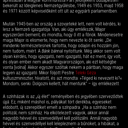
áprilisában a Magyar Kommunista Párt jelöltjeként Budapesten
bekerült az Ideiglenes Nemzetgyűlésbe, 1949 és 1953, majd 1958
és 1971 között képviselőként ott ült az egypárti parlamentben.
Miután 1945-ben az ország a szovjeteké lett, nem volt kérdés, ki
lesz a Nemzeti igazgatója. Van, aki úgy emlékszik, Major
egyszerűen bement, és mondta, hogy ő itt a főnök. Mindenesetre
maga Major is elismerte, hogy nem nevezte ki őt senki. „De
mindenki természetesnek tartotta, hogy odajön és hozzám jön,
nem tudom, miért. A
Bánk bán
nal nyitottunk. Még akkor sem volt
olyan kérdés, hogy igazgató, nem igazgató, hát ez ment, így volt,
és olyan ember nem akadt Magyarországon, aki ezt kétségbe
vonta [volna]. Akkor egyszer szóltak nekem a pártban, hogy maga
legyen az igazgató. Mikor följött Pestre
Teleki Géza
kultuszminiszter, hívatott, és azt mondta: »Téged ki nevezett ki?«
Mondom, senki. Dolgozni kellett, hát mentünk” – így emlékezett.
A színházak is az „új élet” reményében és jegyében szerveződtek
újjá. Ez, miként máshol is, pályákat tört derékba, egyeseket
eldobott, új szereplőket emelt a színpadra. „Ha a színház nem
politizál, nem színház. Ha elkötelezett vagyok, akkor annál
nagyobb hévvel és szenvedéllyel kell politizálni. Annál nagyobb
hévvel és szenvedéllyel kell lelepleznem a bűnöket, a hibákat, a