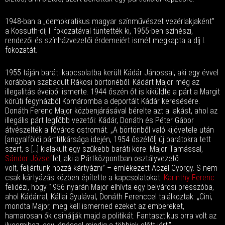
1948-ban a „demokratikus magyar színművészet vezérlakjaként”
a Kossuth-díj I. fokozatával tüntették ki, 1955-ben színészi,
rendezői és színházvezetői érdemeiért ismét megkapta a díj I.
fokozatát.
1955 táján baráti kapcsolatba került Kádár Jánossal, aki egy évvel
korábban szabadult Rákosi börtönéből. Kádárt Major még az
illegalitás éveiből ismerte. 1944 őszén őt is kiküldte a párt a Margit
körúti fegyházból Komáromba a deportált Kádár keresésére.
Donáth Ferenc Major közbenjárásával bérelte azt a lakást, ahol az
illegális párt legfőbb vezetői: Kádár, Donáth és Péter Gábor
átvészelték a főváros ostromát. „A börtönből való kijövetele után
[angyalföldi párttitkársága idején, 1954 őszétől] új barátokra tett
szert, s […] kialakult egy szűkebb baráti köre. Major Tamással,
Sándor József
fel, aki a Pártközpontban osztályvezető
volt, feljártunk hozzá kártyázni” – emlékezett Aczél György. S nem
csak kártyázás közben építette a kapcsolatokat.
Karinthy Ferenc
felidézi, hogy 1956 nyarán Major elhívta egy belvárosi presszóba,
ahol Kádárral, Kállai Gyulával, Donáth Ferenccel találkoztak: „Cini,
mondta Major, meg kell ismerned ezeket az embereket,
hamarosan ők csinálják majd a politikát. Fantasztikus orra volt az