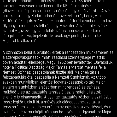
kérte lemondását politikai tisztségeiről: az 1966 telén tartott
pártkongresszuson már kimaradt a KB-ból: a színész
„díszértelmiségit” egy másik színész és egy költő váltotta. Aczél
arra is utal, hogy Kádár tudomást szerzett arról, hogy „Major
kettős játékot játszik” – ennek pontos hátterét azonban nem közli.
Olyannyira megneheztelt rá, hogy – szintén Aczél emlékezése
szerint – „az évi egyszeri találkozót is, ami szilveszterkor mindig
létrejött, sokallva, bejelentette: csak úgy jön fel, ha nem kell
Majorral találkoznia”.
A színházon belül is bírálatok érték a rendezetlen munkamenet és
a szereplőválogatások miatt, ráadásul személyisége miatt is
bőven akadtak ellenségei. Végül 1962-ben leváltották. „Javasoljuk,
hogy a Politikai Bizottság Major Tamás elvtársat mentse fel a
Nemzeti Színház igazgatójának tisztje alól. Major elvtárs a
felszabadulás óta igazgatója a Nemzeti Színháznak. Az utóbbi
években munkájában jelentős fogyatékosságok voltak. Major
elvtárs a színházban elsősorban mint rendező és színész
működött, és az igazgatás tennivalóit az ismételt bírálatok
ellenére is elhanyagolta. A gyenge igazgatás közben a színházban
rossz légkör alakult ki, a művészek elégedetlenek voltak a
tervszerűtlen, kapkodó és erősen szubjektivista vezetéssel, és a
színház egész munkáját károsan befolyásolta. Ugyanakkor Major
elvtárs művészi (rendezői, színészi) munkássága igen magas