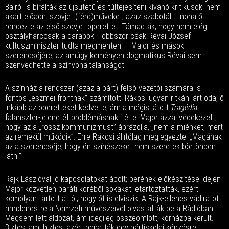
Balról is bírálták az újsütetű és túltejesíteni kívánó kritikusok: nem
akart előadni szovjet (férc)műveket, azaz szabotál – noha ő
rendezte az első szovjet operettet. Támadták, hogy nem elég
osztályharcosak a darabok. Többször csak Révai József
kultuszminiszter tudta megmenteni – Major és mások
szerencséjére, az amúgy keményen dogmatikus Révai sem
szenvedhette a színvonaltalanságot.
A színház a rendszer (azaz a párt) felső vezetői számára is
fontos „eszmei frontnak” számított. Rákosi ugyan ritkán járt oda, ő
inkább az operetteket kedvelte, ám a mégis látott
Tragédia
falanszter-jelenetét problémásnak ítélte. Major azzal védekezett,
hogy az a „rossz kommunizmust” ábrázolja, „nem a miénket, mert
az remekül működik”. Erre Rákosi állítólag megjegyezte: „Magának
az a szerencséje, hogy én színészeket nem szeretek börtönben
látni”.
Rajk Lászlóval jó kapcsolatokat ápolt; perének előkészítése idején
Major közvetlen baráti köréből sokakat letartóztatták, ezért
komolyan tartott attól, hogy őt is elviszik. A Rajk-ellenes vádiratot
mindenestre a Nemzeti művészeivel olvastatták be a Rádióban.
Mégsem lett áldozat, ám idegileg összeomlott, kórházba került.
Biztos, ami biztos, azért beíratták egy pártiskolai képzésre.