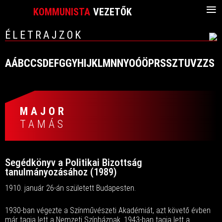
≡
KOMMUNISTA
VEZETŐK
ÉLETRAJZOK
A
Á
B
C
CS
D
E
F
G
GY
H
I
J
K
L
M
N
NY
O
Ó
Ö
P
R
S
SZ
T
U
V
Z
ZS
MAJOR
TAMÁS
Segédkönyv a Politikai Bizottság
tanulmányozásához (1989)
1910. január 26-án született Budapesten.
1930-ban végezte a Színművészeti Akadémiát, azt követő évben
már tagja lett a Nemzeti Színháznak. 1943-ban tagja lett a