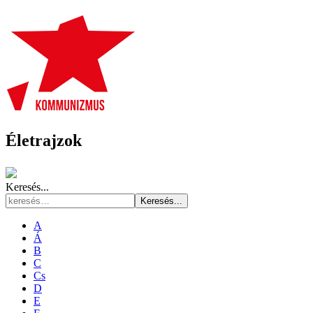
Életrajzok
Keresés...
Keresés...
A
Á
B
C
Cs
D
E