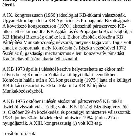
éléről.
A IX. kongresszuson (1966 ) ideológiai KB-titkárrá választották.
Ugyanekkor tagja lett a KB Agitációs és Propaganda Bizottságnak.
A következő kongresszuson (1970 ) alsószintű pártszervező KB-
titkár lett és kimaradt a KB Agitációs és Propaganda Bizottságból; a
KB Ifjúsági Bizottság elnöke lett. Ekkor közölték először a KB
Pártépítési Munkaközösség névsorát, melynek tagja volt. Tagja volt
annak a csoportnak, mely Komócsin és Biszku vezetésével 1972
őszén az új gazdasági mechanizmus elleni konzervatív támadást
Kádár eltávolítására akarta felhasználni.
A KB 1973 április i ülésétől kezdve helyettesítette az ekkor már
súlyos beteg Komócsin Zoltánt a külügyi titkári teendőkben.
Komócsin halála után a XI. kongresszusig (1975 ) látta el a külügyi
KB-titkári reszortot is. Ekkor kikerült a KB Pártépítési
Munkaközösségéből.
A KB 1976 október i ülésén alsószintű pártszervező KB-titkári
tisztéből visszahívták. Eddig volt a KB Ifjúsági Bizottság vezetője
is. Október 29-én közlekedési és postaügyi miniszterré választották.
1983. június 30-tól közlekedési miniszter. 1984. június 27-én
nyugdíjazták. A XIII. kongresszusig (.) volt KB-tag.
További források