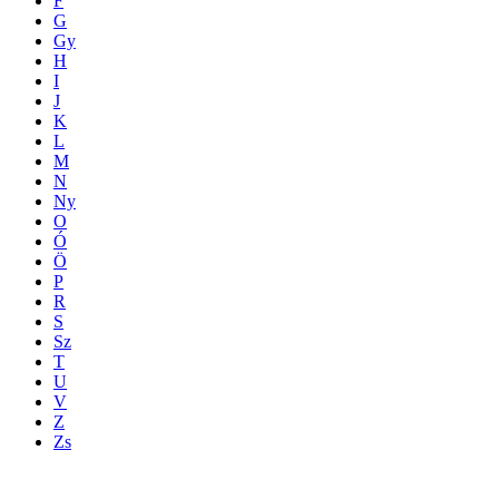
F
G
Gy
H
I
J
K
L
M
N
Ny
O
Ó
Ö
P
R
S
Sz
T
U
V
Z
Zs