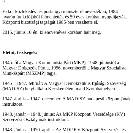
is.
Ekkor közlekedés- és postaügyi miniszterré nevezték ki, 1984
nyarán funkciójából felmentették és 59 éves korában nyugdíjazták.
Központi bizottsági tagságát 1985-ben veszítette el.
2015. június 10-én, kilencvenéves korában halt meg.
Életút, tisztségek:
1945-től a Magyar Kommunista Párt (MKP), 1948. júniustól a
Magyar Dolgozók Pártja, 1956. novembertől a Magyar Szocialista
Munkáspárt (MSZMP) tagja.
1945 – 1947. február: A Magyar Demokratikus Ifjúsági Szövetség
(MADISZ) helyi titkára Kecskeméten, majd Szombathelyen.
1947. április – 1947. december: A MADISZ budapesti központjának
instruktora.
1948. január – 1948. június: Az MKP Központi Vezetősége (KV)
Szervezési Osztályának instruktora.
1948. június – 1950. április: Az MDP KV Központi Szervezési és