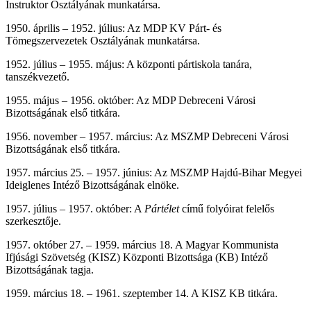
Instruktor Osztályának munkatársa.
1950. április – 1952. július: Az MDP KV Párt- és
Tömegszervezetek Osztályának munkatársa.
1952. július – 1955. május: A központi pártiskola tanára,
tanszékvezető.
1955. május – 1956. október: Az MDP Debreceni Városi
Bizottságának első titkára.
1956. november – 1957. március: Az MSZMP Debreceni Városi
Bizottságának első titkára.
1957. március 25. – 1957. június: Az MSZMP Hajdú-Bihar Megyei
Ideiglenes Intéző Bizottságának elnöke.
1957. július – 1957. október: A
Pártélet
című folyóirat felelős
szerkesztője.
1957. október 27. – 1959. március 18. A Magyar Kommunista
Ifjúsági Szövetség (KISZ) Központi Bizottsága (KB) Intéző
Bizottságának tagja.
1959. március 18. – 1961. szeptember 14. A KISZ KB titkára.