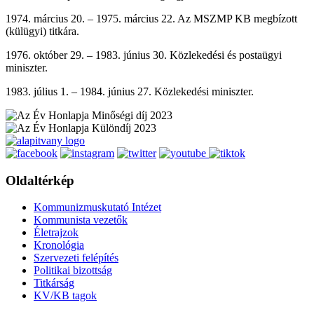
1974. március 20. – 1975. március 22. Az MSZMP KB megbízott
(külügyi) titkára.
1976. október 29. – 1983. június 30. Közlekedési és postaügyi
miniszter.
1983. július 1. – 1984. június 27. Közlekedési miniszter.
Oldaltérkép
Kommunizmuskutató Intézet
Kommunista vezetők
Életrajzok
Kronológia
Szervezeti felépítés
Politikai bizottság
Titkárság
KV/KB tagok