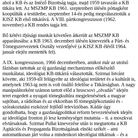
ahol a KB és az Intéző Bizottság tagja, majd 1959 tavaszán a KB
titkára lett. Az MSZMP KB 1961. szeptemberi ülésén póttagként
kooptálták a testületbe, szeptember 14-én pedig megválasztották a
KISZ KB első titkárává. A VIII. pártkongresszuson (1962.
november) a KB rendes tagja lett.
Bő kétévi ifjúsági munkát követően átkerült az MSZMP KB
apparátusába: a KB 1963. decemberi ülésén kinevezték a Párt- és
Tömegszervezetek Osztály vezetőjévé (a KISZ KB éléről 1964.
január elején mentették fel).
A IX. kongresszuson, 1966 decemberében, amikor már az utolsó
fázisban tartottak az új gazdasági mechanizmus előkészítő
munkálatai, ideológiai KB-titkárrá választották. Szirmai Istvánt
követte, aki 1959-től felügyelte az ideológiai területet és a kultúrát is,
amelynek 1963-ig nem is volt önálló felelőse a Titkárságban. A nagy
manipulátorként számon tartott előd a hruscsovi „olvadás” idején
teret engedett a nyugati tömegkultúra megjelenésének a magyar
sajtóban, a rádióban és az ekkoriban fő tömegtájékoztatási és -
szórakoztatási eszközzé fejlődő televízióban. Kádár úgy
gondolhatta, hogy a gazdaságpolitikai reform bevezetésének idején
az ideológiai fronton jó lesz keménységet mutatnia – ti. a moszkvai
elvtársaknak. Szirmai Pullai kinevezése után is megtartotta a KB
Agitációs és Propaganda Bizottságának elnöki székét – ami
automatikusan járt volna a mindenkori ideológiai titkárnak – és a