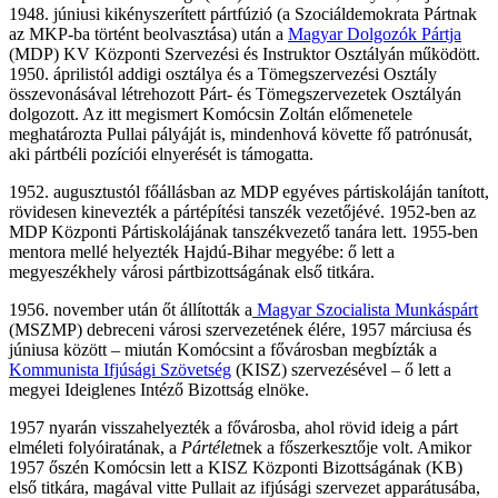
1948. júniusi kikényszerített pártfúzió (a Szociáldemokrata Pártnak
az MKP-ba történt beolvasztása) után a
Magyar Dolgozók Pártja
(MDP) KV Központi Szervezési és Instruktor Osztályán működött.
1950. áprilistól addigi osztálya és a Tömegszervezési Osztály
összevonásával létrehozott Párt- és Tömegszervezetek Osztályán
dolgozott. Az itt megismert Komócsin Zoltán előmenetele
meghatározta Pullai pályáját is, mindenhová követte fő patrónusát,
aki pártbéli pozíciói elnyerését is támogatta.
1952. augusztustól főállásban az MDP egyéves pártiskoláján tanított,
rövidesen kinevezték a pártépítési tanszék vezetőjévé. 1952-ben az
MDP Központi Pártiskolájának tanszékvezető tanára lett. 1955-ben
mentora mellé helyezték Hajdú-Bihar megyébe: ő lett a
megyeszékhely városi pártbizottságának első titkára.
1956. november után őt állították a
Magyar Szocialista Munkáspárt
(MSZMP) debreceni városi szervezetének élére, 1957 márciusa és
júniusa között – miután Komócsint a fővárosban megbízták a
Kommunista Ifjúsági Szövetség
(KISZ) szervezésével – ő lett a
megyei Ideiglenes Intéző Bizottság elnöke.
1957 nyarán visszahelyezték a fővárosba, ahol rövid ideig a párt
elméleti folyóiratának, a
Pártélet
nek a főszerkesztője volt. Amikor
1957 őszén Komócsin lett a KISZ Központi Bizottságának (KB)
első titkára, magával vitte Pullait az ifjúsági szervezet apparátusába,