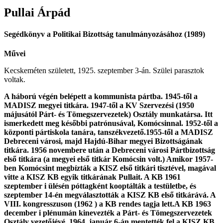
Pullai
Árpád
Segédkönyv a Politikai Bizottság tanulmányozásához (1989)
Művei
Kecskeméten született, 1925. szeptember 3-án. Szülei parasztok
voltak.
A háború végén belépett a kommunista pártba. 1945-től a
MADISZ megyei titkára. 1947-től a KV Szervezési (1950
májusától Párt- és Tömegszervezetek) Osztály munkatársa. Itt
ismerkedett meg későbbi patrónusával, Komócsinnal. 1952-től a
központi pártiskola tanára, tanszékvezető.1955-től a MADISZ
Debreceni városi, majd Hajdú-Bihar megyei Bizottságának
titkára. 1956 novembere után a Debreceni városi Pártbizottság
első titkára (a megyei első titkár Komócsin volt.) Amikor 1957-
ben Komócsint megbízták a KISZ első titkári tisztével, magával
vitte a KISZ KB egyik titkárának Pullait. A KB 1961
szeptember i ülésén póttagként kooptálták a testületbe, és
szeptember 14-én megválasztották a KISZ KB első titkárává. A
VIII. kongresszuson (1962 ) a KB rendes tagja lett.A KB 1963
december i plénumán kinevezték a Párt- és Tömegszervezetek
Osztály vezetőjévé, 1964. január 6-án mentették fel a KISZ KB