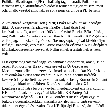
Politikai Bizottságnak (PB) is haláláig tagja maradt. Pullai nem
tarthatta meg a kulturális-művelődési terület felügyeletét sem, mert
oda önálló vezetőt állítottak, és soha nem került be a PB-be sem.
A következő kongresszuson (1970) Óvári Mikós lett az ideológiai
titkár. A szervezési feladatokért felelős titkári tisztséget
kettéválasztották, a területet 1963 óta irányító Biszku Béla „felső”,
míg Pullai „alsó” szintű szervezőtitkár lett. Kimaradt a KB Agitációs
és Propaganda Bizottságból, cserébe megkapta a jóval kisebb súlyú
Ifjúsági Bizottság vezetését. Ekkor közölték először a KB Pártépítési
Munkaközösségének névsorát, Pullai ennek a testületnek is tagja
volt.
Ő is egyik meghatározó tagja volt annak a csoportnak, amely 1972
őszén Komócsin és Biszku vezetésével az Új Gazdasági
Mechanizmus elleni konzervatív támadást az első titkár Kádár János
eltávolítására akarta felhasználni. A KB 1973. áprilisi ülésétől
kezdve ő helyettesítette az ekkor már súlyos beteg Komócsin Zoltánt
a külügyi titkári teendőkben. Komócsin halála után a XI.
kongresszusig hátra lévő egy évben megbízottként ellátta a külügyi
KB-titkári feladatot is, egyúttal kikerült a KB Pártépítési
Munkaközösségéből. A KB 1976. októberi ülésén végül együtt
bukott a dogmatikusokkal: visszahívták alsó szintű pártszervezői
titkári tisztségéből és leváltották a KB Ifjúsági Bizottságának éléről