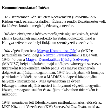
Kommunizmuskutató Intézet
1925. szeptember 3-án született Kecskeméten (Pest-Pilis-Solt-
Kiskun vm.), paraszti családban. Édesapja rendőr törzsőrmester volt,
fia kétéves korában meghalt, édesanyja nevelte.
1945-ben elvégezte a kétéves mezőgazdasági szakiskolát, rövid
ideig a kecskeméti munkaelosztó hivatalnál dolgozott, majd a
Hangya szövetkezet helyi fiókjában személyzeti vezető volt.
1944 végén lépett be a
Magyar Kommunista Párt
ba (MKP);
pártutasításra rövid ideig a
Nemzeti Parasztpárt
nak is tagja volt.
1945–46-ban a
Magyar Demokratikus Ifjúsági Szövetség
(MADISZ) helyi titkáraként, majd a dél-pest vármegyei szervezet
titkáraként Kecskeméten, utóbb pedig Vas megye székhelyén
dolgozott az ifjúsági mozgalomban. 1947 februárjában két hónapos
pártiskolára küldték, onnan a MADISZ budapesti központjába
helyezték instruktornak. Még ugyanabban az évben
Füzesgyarmaton olajfúró-mesteri tanfolyamot végzett; itt egyúttal
községi propagandistaként és az ifjúmunkásotthon titkáraként is
működött.
1948 januárjában lett főfoglalkozású pártfunkcionárius: először az
MKP Központi Vezetősége (KV) Szervezési Osztályán, majd az