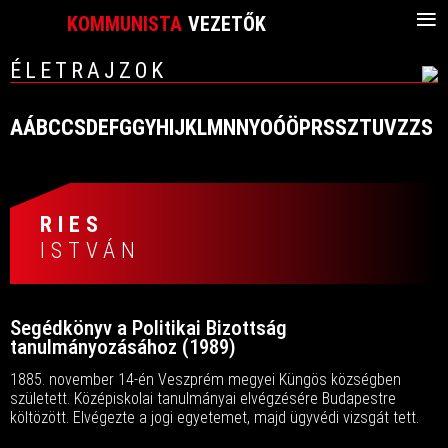
≡
KOMMUNISTA
VEZETŐK
ÉLETRAJZOK
A
Á
B
C
CS
D
E
F
G
GY
H
I
J
K
L
M
N
NY
O
Ó
Ö
P
R
S
SZ
T
U
V
Z
ZS
RIES
ISTVÁN
Segédkönyv a Politikai Bizottság
tanulmányozásához (1989)
1885. november 14-én Veszprém megyei Küngös községben
született. Középiskolai tanulmányai elvégzésére Budapestre
költözött. Elvégezte a jogi egyetemet, majd ügyvédi vizsgát tett.