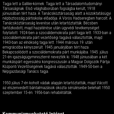
Tagja lett a Gallilei-körnek. Tagja lett a Társadalomtudományi
Társaságnak. Első világháborúban fogságba került, 1918
júniusában tért haza. A Tanácsköztársaság alatt a közoktatásügyi
népbiztosság pártiskolai előadója. A Vörös Hadseregben harcolt. A
Tanácsköztársaság leverése után letartóztatták. Bécsben
tartózkodott, majd hazatérése után ügyvédi tevékenységet
folytatott. 1924-ben a szociáldemokrata párt tagja lett. 1933-ban a
szociáldemokrata párt vezetőségi tagjává választották, majd
1943-ban az elnökség tagja lett. 1944 március 19. után
emigrációba kényszerült. 1945 januárjában tért haza.
Bekapcsolódott a szociáldemokrata párt munkájába. 1945. július
21-én igazságügyminiszterré nevezték ki. 1948 júniusában a két
munkáspárt egyesülési kongresszusán a Magyar Dolgozók Pártja
Központi Vezetőségének tagjává választották. 1949-50-ben a
Népgazdasági Tanács tagja.
1950 július 7-én koholt vádak alapján letartóztatták, majd Vácott
az elszenvedett bántalmazások okozta sérüléseibe belehalt 1950
szeptember 15-én. 1956-ban rehabilitálták.