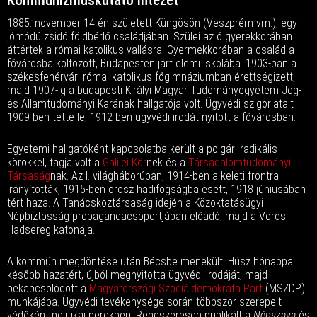
Kommunizmuskutató Intézet
1885. november 14-én született Küngösön (Veszprém vm.), egy
jómódú zsidó földbérlő családjában. Szülei az ő gyerekkorában
áttértek a római katolikus vallásra. Gyermekkorában a család a
fővárosba költözött, Budapesten járt elemi iskolába. 1903-ban a
székesfehérvári római katolikus főgimnáziumban érettségizett,
majd 1907-ig a budapesti Királyi Magyar Tudományegyetem Jog-
és Államtudományi Karának hallgatója volt. Ügyvédi szigorlatait
1909-ben tette le, 1912-ben ügyvédi irodát nyitott a fővárosban.
Egyetemi hallgatóként kapcsolatba került a polgári radikális
körökkel, tagja volt a
Galilei Kör
nek és a
Társadalomtudományi
Társaság
nak. Az I. világháborúban, 1914-ben a keleti frontra
irányították, 1915-ben orosz hadifogságba esett, 1918 júniusában
tért haza. A Tanácsköztársaság idején a Közoktatásügyi
Népbiztosság propagandacsoportjában előadó, majd a Vörös
Hadsereg katonája.
A kommün megdöntése után Bécsbe menekült. Húsz hónappal
később hazatért, újból megnyitotta ügyvédi irodáját, majd
bekapcsolódott a
Magyarországi Szociáldemokrata Párt
(MSZDP)
munkájába. Ügyvédi tevékenysége során többször szerepelt
védőként politikai perekben. Rendszeresen publikált a
Népszava
és