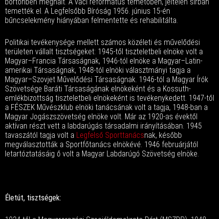
börtönben meghalt. A váci református temetőben, jeltelen sírban
temették el. A Legfelsőbb Bíróság 1956. június 15-én
bűncselekmény hiányában felmentette és rehabilitálta.
Politikai tevékenysége mellett számos közéleti és művelődési
területen vállalt tisztségeket: 1945-től tiszteletbeli elnöke volt a
Magyar–Francia Társaságnak, 1946-tól elnöke a Magyar–Latin-
amerikai Társaságnak, 1948-tól elnöki választmányi tagja a
Magyar–Szovjet Művelődési Társaságnak. 1946-tól a Magyar Írók
Szövetsége Baráti Társaságának elnökeként és a Kossuth-
emlékbizottság tiszteletbeli elnökeként is tevékenykedett. 1947-től
a FÉSZEK Művészklub elnöki tanácsának volt a tagja, 1948-ban a
Magyar Jogászszövetség elnöke volt. Már az 1920-as évektől
aktívan részt vett a labdarúgás társadalmi irányításában. 1945
tavaszától tagja volt a
Legfelső Sporttanács
nak, később
megválasztották a Sportfőtanács elnökévé. 1946 februárjától
letartóztatásáig ő volt a Magyar Labdarúgó Szövetség elnöke.
Életút, tisztségek: