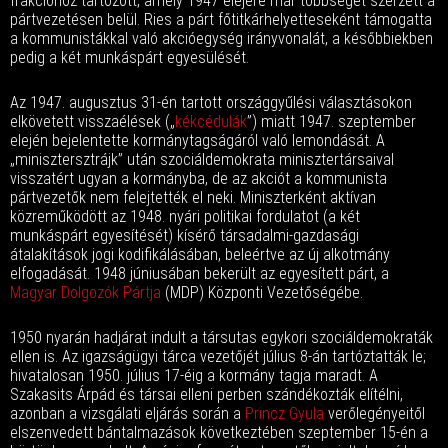
frakcióhoz tartozott, amely 1947 elejére már többséget szerzett a
pártvezetésen belül. Ries a párt főtitkárhelyetteseként támogatta
a kommunistákkal való akcióegység irányvonalát, a későbbiekben
pedig a két munkáspárt egyesülését.
Az 1947. augusztus 31-én tartott országgyűlési választásokon
elkövetett visszaélések („
kékcédulák
”) miatt 1947. szeptember
elején bejelentette kormánytagságáról való lemondását. A
„minisztersztrájk” után szociáldemokrata minisztertársaival
visszatért ugyan a kormányba, de az akciót a kommunista
pártvezetők nem felejtették el neki. Miniszterként aktívan
közreműködött az 1948. nyári politikai fordulatot (a két
munkáspárt egyesítését) kísérő társadalmi-gazdasági
átalakítások jogi kodifikálásában, beleértve az új alkotmány
elfogadását. 1948 júniusában bekerült az egyesített párt, a
Magyar Dolgozók Pártja
(MDP) Központi Vezetőségébe.
1950 nyarán hadjárat indult a társutas egykori szociáldemokraták
ellen is. Az igazságügyi tárca vezetőjét július 8-án tartóztatták le;
hivatalosan 1950. július 17-éig a kormány tagja maradt. A
Szakasits Árpád és társai elleni perben szándékozták elítélni,
azonban a vizsgálati eljárás során a
Princz Gyula
verőlegényeitől
elszenvedett bántalmazások következtében szeptember 15-én a