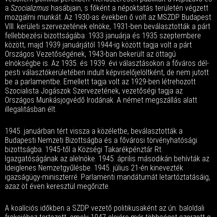
a
Szocializmus
hasábjain, s főként a népoktatás területén végzett
mozgalmi munkát. Az 1930-as években ő volt az MSZDP Budapest
VIII. kerületi szervezetének elnöke, 1931-ben beválasztották a párt
fellebbezési bizottságába. 1933 januárja és 1935 szeptembere
között, majd 1939 januárjától 1944-ig között tagja volt a párt
Országos Vezetőségének, 1943-ban bekerült az öttagú
elnökségbe is. Az 1935. és 1939. évi választásokon a főváros dél-
pesti választókerületében indult képviselőjelöltként, de nem jutott
be a parlamentbe. Emellett tagja volt az 1929-ben létrehozott
Szocialista Jogászok Szervezetének, vezetőségi tagja az
Országos Munkásjogvédő Irodának. A német megszállás alatt
illegalitásban élt.
1945. januárban tért vissza a közéletbe, beválasztották a
Budapesti Nemzeti Bizottságba és a fővárosi törvényhatósági
bizottságba. 1945-től a Községi Takarékpénztár Rt.
Igazgatóságának az alelnöke. 1945. április másodikán behívták az
Ideiglenes Nemzetgyűlésbe. 1945. július 21-én kinevezték
igazságügy-miniszterré. Parlamenti mandátumát letartóztatásáig,
azaz öt éven keresztül megőrizte.
A koalíciós időkben a SZDP vezető politikusaként az ún. baloldali