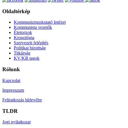
Oldaltérkép
Kommunizmuskutató Intézet
Kommunista vezetők
Életrajzok
Kronológia
Szervezeti felépítés
Politikai bizottság
Titkárság
KV/KB tagok
Rólunk
Kapcsolat
Impresszum
Feliratkozás hírlevélre
TLDR
Jogi nyilatkozat