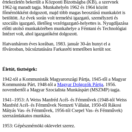
értekezletén bekerült a Központi Bizottságba (KB), a szervnek
1962-ig maradt tagja. Munkahelyén 1962 és 1964 között
főmérnökként dolgozott, majd több magas beosztású munkakört is
betöltött. Az évek során volt termelési igazgató, személyzeti és
szociális igazgató, illetőleg vezérigazgató-helyettes is. Nyugdíjazása
előtti utolsó munkakörében munkahelye a Fémtani és Technológiai
Intézet volt, ahol igazgatóként dolgozott.
Hatvanhárom éves korában, 1983. január 30-án hunyt el a
fővárosban, búcsúztatására Farkasréti temetőben került sor.
Életút, tisztségek:
1942-tól a Kommunisták Magyarországi Pártja, 1945-től a Magyar
Kommunista Párt, 1948-tól a
Magyar Dolgozók Pártja
, 1956.
novembertől a Magyar Szocialista Munkáspárt (MSZMP) tagja.
1941–1953: A Weiss Manfréd Acél- és Fémművek (1948-tól Weiss
Manfréd Acél- és Fémművek Nemzeti Vállalat, 1950-től Rákosi
Mátyás Vas- és Fémművek, 1956-tól Csepel Vas- és Fémművek)
szerszámlakatos munkása.
1953: Gépészmérnöki oklevelet szerez.