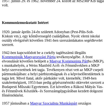
1957. június 29. és 1962. november 24. között az MSZMP KB tagja
volt.
Kommunizmuskutató Intézet
1920. január április 24-én született Adonyban (Pest-Pilis-Solt-
Kiskun vm.), egy kőművessegéd családjában. Nyolc elemi iskolai
osztály elvégzését követően 1941-ben szerszámlakatos segédlevelet
szerzett.
1942-ben kapcsolódott be a csekély taglétszámú illegális
Kommunisták Magyarországi Pártja
tevékenységébe. A front
elvonulását követően belépett a
Magyar Kommunista Párt
ba (MKP),
s munkahelyén, a Weiss Manfréd Acél- és Fémművekben a MKP
helyi szervezetének lett tagja. Tevékenyen részt vett az MKP csepeli
pártmunkájában: a helyi pártbizottságnak és a képviselőtestületnek is
tagja lett. Mivel fiatal, aktív pártkáder volt, kiemelték; 1949-ben
szakérettségizett, 1953-ban pedig gépészmérnöki oklevelet szerzett a
Budapesti Műszaki Egyetemen. Ezt követően a Rákosi Mátyás Vas-
és Fémművek Készülék- és Szerszámgépgyárában kezdett dolgozni
főmérnökként.
1957 júniusában a
Magyar Szocialista Munkáspárt
országos