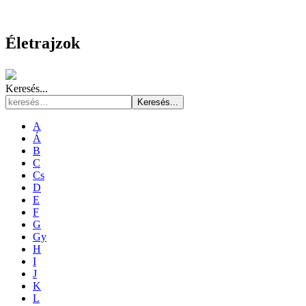
Életrajzok
Keresés...
Keresés...
A
Á
B
C
Cs
D
E
F
G
Gy
H
I
J
K
L