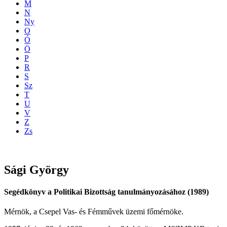
M
N
Ny
O
Ó
Ö
P
R
S
Sz
T
U
V
Z
Zs
Sági
György
Segédkönyv a Politikai Bizottság tanulmányozásához (1989)
Mérnök, a Csepel Vas- és Fémművek üzemi főmérnöke.