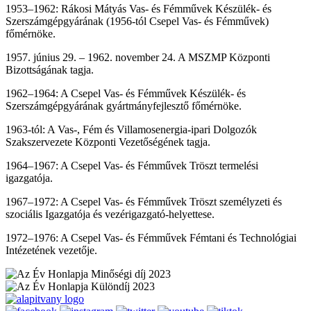
1953–1962: Rákosi Mátyás Vas- és Fémművek Készülék- és
Szerszámgépgyárának (1956-tól Csepel Vas- és Fémművek)
főmérnöke.
1957. június 29. – 1962. november 24. A MSZMP Központi
Bizottságának tagja.
1962–1964: A Csepel Vas- és Fémművek Készülék- és
Szerszámgépgyárának gyártmányfejlesztő főmérnöke.
1963-tól: A Vas-, Fém és Villamosenergia-ipari Dolgozók
Szakszervezete Központi Vezetőségének tagja.
1964–1967: A Csepel Vas- és Fémművek Tröszt termelési
igazgatója.
1967–1972: A Csepel Vas- és Fémművek Tröszt személyzeti és
szociális Igazgatója és vezérigazgató-helyettese.
1972–1976: A Csepel Vas- és Fémművek Fémtani és Technológiai
Intézetének vezetője.