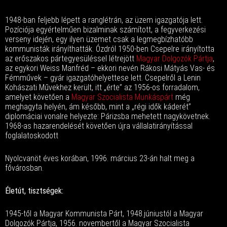
1948-ban feljebb lépett a ranglétrán, az üzem igazgatója lett.
Pozíciója egyértelműen bizalminak számított, a fegyverkezési
verseny idején, egy ilyen üzemet csak a legmegbízhatóbb
kommunisták irányíthatták. Ózdról 1950-ben Csepelre irányította
az erőszakos pártegyesüléssel létrejött
Magyar Dolgozók Pártja
,
az egykori Weiss Manfréd – ekkori nevén Rákosi Mátyás Vas- és
Fémművek – gyár igazgatóhelyettese lett. Csepelről a Lenin
Kohászati Művekhez került, itt „érte” az 1956-os forradalom,
amelyet követően a
Magyar Szocialista Munkáspárt
még
meghagyta helyén, ám később, mint a „régi idők káderét”
diplomáciai vonalre helyezte: Párizsba mehetett nagykövetnek.
1968-as hazarendelését követően újra vállalatirányítással
foglalatoskodott
Nyolcvanöt éves korában, 1996. március 23-án halt meg a
fővárosban.
Életút, tisztségek:
1945-től a Magyar Kommunista Párt, 1948.júniustól a Magyar
Dolgozók Pártja, 1956. novembertől a Magyar Szocialista