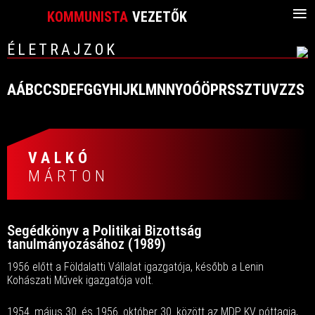
≡
KOMMUNISTA
VEZETŐK
ÉLETRAJZOK
A
Á
B
C
CS
D
E
F
G
GY
H
I
J
K
L
M
N
NY
O
Ó
Ö
P
R
S
SZ
T
U
V
Z
ZS
VALKÓ
MÁRTON
Segédkönyv a Politikai Bizottság
tanulmányozásához (1989)
1956 előtt a Földalatti Vállalat igazgatója, később a Lenin
Kohászati Művek igazgatója volt.
1954. május 30. és 1956. október 30. között az MDP KV póttagja,