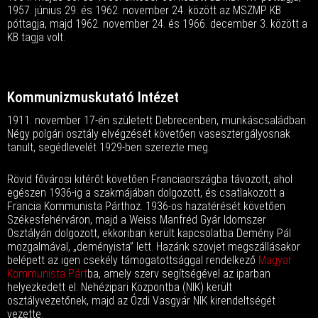
1957. június 29. és 1962. november 24. között az MSZMP KB
póttagja, majd 1962. november 24. és 1966. december 3. között a
KB tagja volt.
Kommunizmuskutató Intézet
1911. november 17-én született Debrecenben, munkáscsaládban.
Négy polgári osztály elvégzését követően vasesztergályosnak
tanult, segédlevelét 1929-ben szerezte meg.
Rövid fővárosi kitérőt követően Franciaországba távozott, ahol
egészen 1936-ig a szakmájában dolgozott, és csatlakozott a
Francia Kommunista Párthoz. 1936-os hazatérését követően
Székesfehérváron, majd a Weiss Manfréd Gyár Idomszer
Osztályán dolgozott, ekkoriban került kapcsolatba Demény Pál
mozgalmával, „deményista” lett. Hazánk szovjet megszállásakor
belépett az igen csekély támogatottsággal rendelkező
Magyar
Kommunista Párt
ba, amely szerv segítségével az iparban
helyezkedett el: Nehézipari Központba (NIK) került
osztályvezetőnek, majd az Ózdi Vasgyár NIK kirendeltségét
vezette.