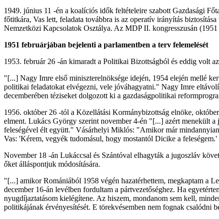
1949. június 11 -én a koalíciós idők feltételeire szabott Gazdasági 
főtitkára, Vas lett, feladata továbbra is az operatív irányítás biztosít
Nemzetközi Kapcsolatok Osztálya. Az MDP II. kongresszusán (1951 febr
1951 februárjában bejelenti a parlamentben a terv felemelését
1953. február 26 -án kimaradt a Politikai Bizottságból és eddig volt
"[...] Nagy Imre első miniszterelnöksége idején, 1954 elején mellé k
politikai feladatokat elvégezni, vele jóváhagyatni." Nagy Imre eltávol
decemberében téziseket dolgozott ki a gazdaságpolitikai reformprogra
1956. október 26 -tól a Közellátási Kormánybizottság elnöke, október 
elment. Lukács György szerint november 4-én "[...] azért menekült a j
feleségével élt együtt." Vásárhelyi Miklós: "Amikor már mindannyian be
Vas: 'Kérem, vegyék tudomásul, hogy mostantól Dicike a feleségem.' Er
November 18 -án Lukáccsal és Szántóval elhagyták a jugoszláv követs
őket álláspontjuk módosítására.
"[...] amikor Romániából 1958 végén hazatérhettem, megkaptam a Le
december 16-án levélben fordultam a pártvezetőséghez. Ha egyetérten
nyugdíjaztatásom kielégítene. Az hiszem, mondanom sem kell, minden k
politikájának érvényesítését. E törekvésemben nem fognak csalódni b