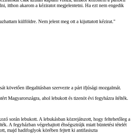
lni, itthon akarom a kéziratot megjelentetni. Ha ezt nem engedik
hattam külföldre. Nem jelent meg ott a kijuttatott kézirat."
t követően illegalitásban szervezte a párt ifjúsági mozgalmát.
rt Magyarországra, ahol lebukott és tizenöt évi fegyházra ítélték.
ozó során lebukott. A lebukásban közrejátszott, hogy feltehetőleg a
lték. A fegyházban végrehajtott éhségsztrájk miatt büntetési tételét
 majd hadifoglyok körében fejtett ki antifasiszta