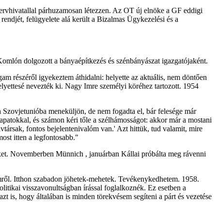
Tervhivatallal párhuzamosan létezzen. Az OT új elnöke a GF eddigi
i rendjét, felügyelete alá került a Bizalmas Ügykezelési és a
n Komlón dolgozott a bányaépítkezés és szénbányászat igazgatójaként.
am részéről igyekeztem áthidalni: helyette az aktuális, nem döntően
helyettesé nevezték ki. Nagy Imre személyi köréhez tartozott. 1954
 a Szovjetunióba meneküljön, de nem fogadta el, bár felesége már
sapatokkal, és számon kéri tőle a szélhámosságot: akkor már a mostani
társak, fontos bejelentenivalóm van.' Azt hittük, tud valamit, mire
ost itten a legfontosabb."
 őket. Novemberben Münnich , januárban Kállai próbálta meg rávenni
ről. Itthon szabadon jöhetek-mehetek. Tevékenykedhetem. 1958.
itikai visszavonultságban írással foglalkoznék. Ez esetben a
 is, hogy általában is minden törekvésem segíteni a párt és vezetése