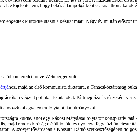
dön. De kijelentettem, hogy békés állampolgárként csakis itthon akarok é
 engedtek külföldre utazni a kézirat miatt. Négy év múltán először utaz
családban, eredeti neve Weinberger volt.
rtjá
hoz, majd az első kommunista diktatúra, a Tanácsköztársaság bukásá
cióban végzett politikai feladatokat. Pártmegbízatás részeként visszaté
tt a moszkvai egyetemen folytatott tanulmányokat.
rszágra küldte, ahol egy Rákosi Mátyással folytatott konspiratív találk
is, majd rendes bíróság elé állították, és nyolcévi fegyházbüntetésre íté
ott. A szovjet fővárosban a Kossuth Rádió szerkesztőségében dolgozott,