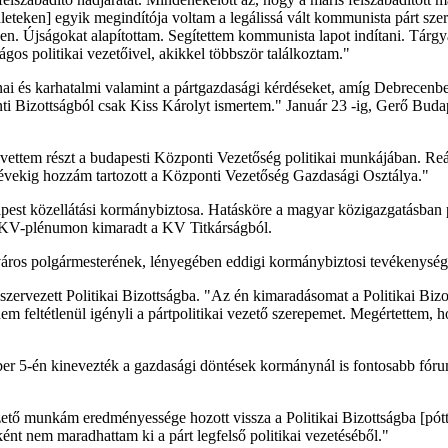
rületeken] egyik megindítója voltam a legálissá vált kommunista párt sze
en. Újságokat alapítottam. Segítettem kommunista lapot indítani. Tár
ágos politikai vezetőivel, akikkel többször találkoztam."
ai és karhatalmi valamint a pártgazdasági kérdéseket, amíg Debrecenben
 Bizottságból csak Kiss Károlyt ismertem." Január 23 -ig, Gerő Budapes
é vettem részt a budapesti Központi Vezetőség politikai munkájában. Re
ú évekig hozzám tartozott a Központi Vezetőség Gazdasági Osztálya."
apest közellátási kormánybiztosa. Hatásköre a magyar közigazgatásban p
s i KV-plénumon kimaradt a KV Titkárságból.
áros polgármesterének, lényegében eddigi kormánybiztosi tevékenység
szervezett Politikai Bizottságba. "Az én kimaradásomat a Politikai Bi
 feltétlenül igényli a pártpolitikai vezető szerepemet. Megértettem, ho
ber 5-én kinevezték a gazdasági döntések kormánynál is fontosabb fór
tő munkám eredményessége hozott vissza a Politikai Bizottságba [póttag
ént nem maradhattam ki a párt legfelső politikai vezetéséből."