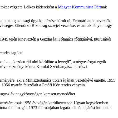
tokat végzett. Lelkes kádereként a
Magyar Kommunista Párt
nak
alamint a gazdasági ügyek intézése hárult rá. Februárban kinevezték
etséges Ellenőrző Bizottság szovjet vezetése, és annak ténye, hogy
945 telén kinevezték a Gazdasági Főtanács főtitkárává, titulusából
endes tag lett.
onban „kezdett ritkulni körülötte a levegő”, a négyesfogat egyik
ügy következményeként a Komlói Szénbányászati Tröszt
zemélyére, aki a Minisztertanács titkárságának vezetőjévé emelte. 1955
. 1956 nyarán felszólalt a Petőfi Kör rendezvényein.
jugoszláv nagykövetségen keresett menedéket.
atérésére csak 1958 év végén kerülhetett sor. Ugyan kegyelemben
totta fenn magát. 1973 februárjában izgatás címén eljárást indítottak