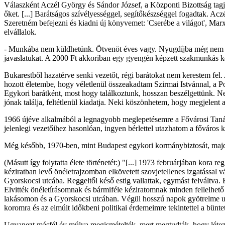
Válaszként Aczél György és Sándor József, a Központi Bizottság tagj
őket. [...] Barátságos szívélyességgel, segítőkészséggel fogadtak. Acz
Szeretném befejezni és kiadni új könyvemet: 'Cserébe a világot', Marx
elvállalok.
- Munkába nem küldhetünk. Ötvenöt éves vagy. Nyugdíjba még nem meh
javaslatukat. A 2000 Ft akkoriban egy gyengén képzett szakmunkás ker
Bukarestből hazatérve senki vezetőt, régi barátokat nem kerestem fel
hozott életembe, hogy véletlenül összeakadtam Szirmai Istvánnal, a Po
Egykori barátként, most hogy találkoztunk, hosszan beszélgettünk. Nem
jónak találja, feltétlenül kiadatja. Neki köszönhetem, hogy megjelent 
1966 újéve alkalmából a legnagyobb meglepetésemre a Fővárosi Tanács 
jelenlegi vezetőihez hasonlóan, ingyen bérlettel utazhatom a főváros
Még később, 1970-ben, mint Budapest egykori kormánybiztosát, majd
(Másutt így folytatta élete történetét:) "[...] 1973 februárjában kora 
kéziratban levő önéletrajzomban elkövetett szovjetellenes izgatással
Gyorskocsi utcába. Reggeltől késő estig vallattak, egymást felváltva. 
Elvitték önéletírásomnak és bármiféle kéziratomnak minden fellelhető
lakásomon és a Gyorskocsi utcában. Végül hosszú napok gyötrelme utá
koromra és az elmúlt időkbeni politikai érdemeimre tekintettel a bünt
Ugyanezt másfél év múlva megismételték, mert megtudták, hogy létezik