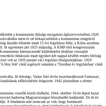
eműködött a kommunista ifjúsági mozgalom újjászervezésében.1920
hszlovákiába ment és ott bekapcsolódott a kommunista emigráció
óság lázadás bűntette miatt 15 évi fegyházra ítélte, a Kúria azonban
ült. Itt egyetemre járt 1925 májusáig. A KMP első kongresszusán
 Kommunista Internacionálé küldötteként titokban visszajött
nemzetközi tiltakozás miatt ügyüket két nappal később rendes bíróság
Részt vett az 1929 januári váci fegyházi éhségsztrájkban. 1929
g 'A fény felé' című regényét valamint a 'Tizenhat év fegyházban' című
kvába. Itt felesége, Vadas Sári révén összebarátkozott Farkassal ,
a kiadásának előkészítésén dolgozott. 1942 júniusában a német
ommunista vezetők közül elsőként, 1944. október 10-én lépett hazai
szovjet hadsereg Magyarországot felszabadító hadjáratát. De itt én
etője. A feladatom már nemcsak az volt, hogy bomlasztó
agyarországi területeken az adott körülmények és lehetőségek között