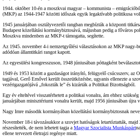
1944. október 10-én a moszkvai magyar – kommunista – emigrációból e
(MKP) az 1944-1947 közötti időszak egyik legaktívabb politikusa vol
1945 januárjában osztályvezetői rangban megbízták a központi titkárság
Budapest közellátási kormánybiztosává, májusban pedig a főváros pol
Moszkva mindenben az MKP-t támogatta, segítette.
Az 1945. november 4-i nemzetgyűlési választásokon az MKP nagy-budape
adódóan államtitkári rangot kapott.
Az egyesülési kongresszuson, 1948 júniusában póttagként beválaszto
1949 és 1953 között a gazdaságot irányító, felügyelő csúcsszerv, az O
tagjával, Gerő Ernővel került összeütközésbe, ugyanis ellenezte a sz
vezérigazgatójává „fokozták le” és kizárták a Politikai Bizottságból.
Egy év elteltével visszatérhetett a politikai vonalra, ám ehhez szüksé
januárjában minisztériumi vonalra került, majd 1956 júniusában újra 
Nagy Imre második kormányában közellátási kormánybiztosnak nevezté
November 18-i távozásukkor a szovjet hatóságok letartóztatták, majd
részesítették, de nem lehetett tagja a
Magyar Szocialista Munkáspárt
na
ellene tervezett életrajzi regénye miatt.