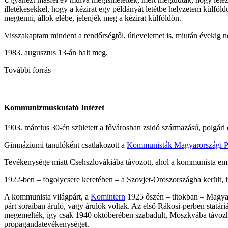
illetékesekkel, hogy a kézirat egy példányát letétbe helyzetem külföl
megtenni, állok elébe, jelenjék meg a kézirat külföldön.
Visszakaptam mindent a rendőrségtől, útlevelemet is, miután évekig nem
1983. augusztus 13-án halt meg.
További forrás
Kommunizmuskutató Intézet
1903. március 30-én született a fővárosban zsidó származású, polgári 
Gimnáziumi tanulóként csatlakozott a
Kommunisták Magyarországi Pá
Tevékenysége miatt Csehszlovákiába távozott, ahol a kommunista emigrá
1922-ben – fogolycsere keretében – a Szovjet-Oroszországba került, i
A kommunista világpárt, a
Komintern
1925 őszén – titokban – Magyaro
párt soraiban áruló, vagy árulók voltak. Az első Rákosi-perben statáriál
megemelték, így csak 1940 októberében szabadult, Moszkvába távozhat
propagandatevékenységet.