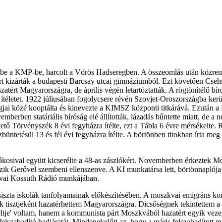
tt be a KMP-be, harcolt a Vörös Hadseregben. A összeomlás után közr
áért kizárták a budapesti Barcsay utcai gimnáziumból. Ezt követően Cse
atért Magyarországra, de április végén letartóztatták. A rögtönítélő bír
 ítéletet. 1922 júliusában fogolycsere révén Szovjet-Oroszországba ker
agjai közé kooptálta és kinevezte a KIMSZ központi titkárává. Ezután a
rben statáriális bíróság elé állították, lázadás bűntette miatt, de a 
tő Törvényszék 8 évi fegyházra ítélte, ezt a Tábla 6 évre mérsékelte. 
büntetésül 13 és fél évi fegyházra ítélte. A börtönben titokban írta me
osival együtt kicserélte a 48-as zászlókért. Novemberben érkeztek Mosz
tszik Gerővel szembeni ellenszenve. A KI munkatársa lett, börtönnaplój
kvai Kossuth Rádió munkájában.
fasiszta iskolák tanfolyamainak előkészítésében. A moszkvai emigráns k
k tisztjeként hazatérhettem Magyarországra. Dicsőségnek tekintettem a 
eltje' voltam, hanem a kommunista párt Moszkvából hazatért egyik vez
lszabadító hadjáratát. Mindenekelőtt az, hogy a máris felszabadított m