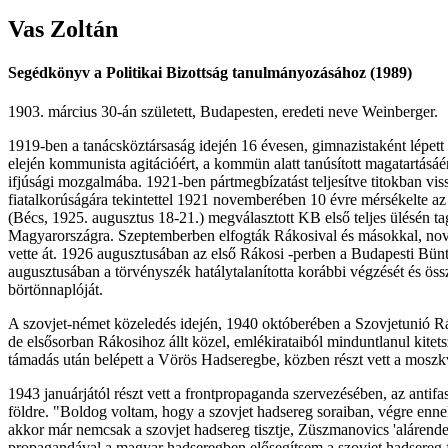
Vas
Zoltán
Segédkönyv a Politikai Bizottság tanulmányozásához (1989)
1903. március 30-án született, Budapesten, eredeti neve Weinberger.
1919-ben a tanácsköztársaság idején 16 évesen, gimnazistaként lépe
elején kommunista agitációért, a kommün alatt tanúsított magatartás
ifjúsági mozgalmába. 1921-ben pártmegbízatást teljesítve titokban vissz
fiatalkorúságára tekintettel 1921 novemberében 10 évre mérsékelte az
(Bécs, 1925. augusztus 18-21.) megválasztott KB első teljes ülésén t
Magyarországra. Szeptemberben elfogták Rákosival és másokkal, novembe
vette át. 1926 augusztusában az első Rákosi -perben a Budapesti Bünte
augusztusában a törvényszék hatálytalanította korábbi végzését és össz
börtönnaplóját.
A szovjet-német közeledés idején, 1940 októberében a Szovjetunió Rák
de elsősorban Rákosihoz állt közel, emlékirataiból minduntlanul kite
támadás után belépett a Vörös Hadseregbe, közben részt vett a mosz
1943 januárjától részt vett a frontpropaganda szervezésében, az anti
földre. "Boldog voltam, hogy a szovjet hadsereg soraiban, végre enne
akkor már nemcsak a szovjet hadsereg tisztje, Züszmanovics 'alárend
propagandával a magyar hadseregben elősegítsem a szovjet hadsereg fe