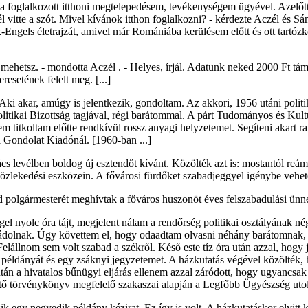
a foglalkozott itthoni megtelepedésem, tevékenységem ügyével. Azelőtt
él vitte a szót. Mivel kívánok itthon foglalkozni? - kérdezte Aczél és 
-Engels életrajzát, amivel már Romániába kerülésem előtt és ott tartóz
etsz. - mondotta Aczél . - Helyes, írjál. Adatunk neked 2000 Ft támo
esetének felelt meg. [...]
. Aki akar, amúgy is jelentkezik, gondoltam. Az akkori, 1956 utáni pol
litikai Bizottság tagjával, régi barátommal. A párt Tudományos és Kult
 titkoltam előtte rendkívül rossz anyagi helyzetemet. Segíteni akart ra
a Gondolat Kiadónál. [1960-ban ...]
levélben boldog új esztendőt kívánt. Közölték azt is: mostantól reám i
 közlekedési eszközein. A fővárosi fürdőket szabadjeggyel igénybe vehe
 polgármesterét meghívtak a főváros huszonöt éves felszabadulási ün
reggel nyolc óra tájt, megjelent nálam a rendőrség politikai osztályának 
 vádolnak. Úgy követtem el, hogy odaadtam olvasni néhány barátomnak, n
Felállnom sem volt szabad a székről. Késő este tíz óra után azzal, hogy 
 példányát és egy zsáknyi jegyzetemet. A házkutatás végével közölték, 
n a hivatalos bűnügyi eljárás ellenem azzal záródott, hogy ugyancsak
ető törvénykönyv megfelelő szakaszai alapján a Legfőbb Ügyészség utolsó
 egy negyedik példány kézirat. Ez így is volt. A házkutatáskor elvitt k