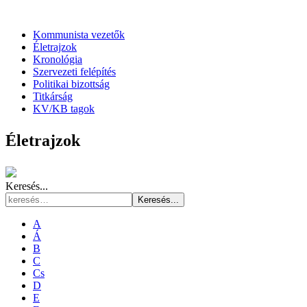
Kommunista vezetők
Életrajzok
Kronológia
Szervezeti felépítés
Politikai bizottság
Titkárság
KV/KB tagok
Életrajzok
Keresés...
Keresés...
A
Á
B
C
Cs
D
E