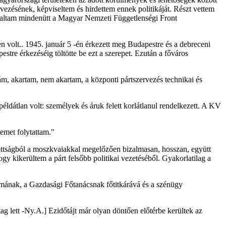
rvezésének, képviseltem és hirdettem ennek politikáját. Részt vettem
gyaltam mindenütt a Magyar Nemzeti Függetlenségi Front
 volt.. 1945. január 5 -én érkezett meg Budapestre és a debreceni
tre érkezéséig töltötte be ezt a szerepet. Ezután a főváros
ám, akartam, nem akartam, a központi pártszervezés technikai és
éldátlan volt: személyek és áruk felett korlátlanul rendelkezett. A KV
emet folytattam."
zottságból a moszkvaiakkal megelőzően bizalmasan, hosszan, együtt
gy kikerültem a párt felsőbb politikai vezetéséből. Gyakorlatilag a
umának, a Gazdasági Főtanácsnak főtitkárává és a szénügy
 lett -Ny.A.] Ezidőtájt már olyan döntően előtérbe kerültek az