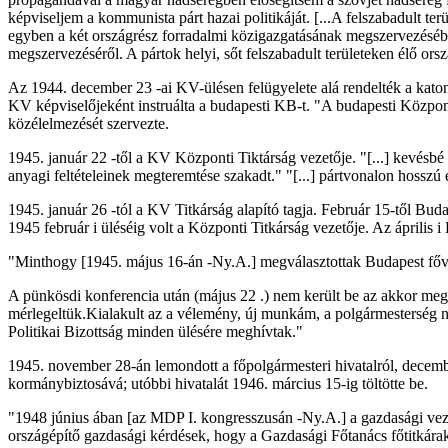
képviseljem a kommunista párt hazai politikáját. [...A felszabadult te
egyben a két országrész forradalmi közigazgatásának megszervezéséb
megszervezéséről. A pártok helyi, sőt felszabadult területeken élő orsz
Az 1944. december 23 -ai KV-ülésen felügyelete alá rendelték a katon
KV képviselőjeként instruálta a budapesti KB-t. "A budapesti Központi
közélelmezését szervezte.
1945. január 22 -től a KV Központi Tiktárság vezetője. "[...] kevésb
anyagi feltételeinek megteremtése szakadt." "[...] pártvonalon hossz
1945. január 26 -tól a KV Titkárság alapító tagja. Február 15-től Bud
1945 február i üléséig volt a Központi Titkárság vezetője. Az áprili
"Minthogy [1945. május 16-án -Ny.A.] megválasztottak Budapest főv
A pünkösdi konferencia után (május 22 .) nem került be az akkor meg
mérlegeltük.Kialakult az a vélemény, új munkám, a polgármesterség nem
Politikai Bizottság minden ülésére meghívtak."
1945. november 28-án lemondott a főpolgármesteri hivatalról, decem
kormánybiztosává; utóbbi hivatalát 1946. március 15-ig töltötte be.
"1948 június ában [az MDP I. kongresszusán -Ny.A.] a gazdasági veze
országépítő gazdasági kérdések, hogy a Gazdasági Főtanács főtitkárak