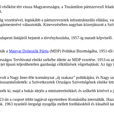
lsőként tért vissza Magyarországra, a Tiszántúlon pártszervező felada
t.
 vezetésével, leginkább a pártszervezetek infrastrukturális ellátása, v
gármesterévé választották. Kinevezésében nagyban közrejátszott a Szöv
sti listájáról bejutott a törvényhozásba, 1957-ig maradt képviselő. 1
tták a
Magyar Dolgozók Pártja
(MDP) Politikai Bizottságába, 1951-től r
rszágos Tervhivatal elnöki székébe ültette az MDP vezetése. 1953-ra az
ovjet típusú teljesíthetetlen gazdasági célkitűzések végrehajtását. Az 
g volt a Nagy Imre-féle kormányzat „új szakasz” politikájára, és Nagy s
visszaminősítették: a Szövetkezetek Országos Szövetségének elnöke lett
k ki, majd a bukás idején a miniszterelnökkel, és szűkebb körével a 
 23-án a csoport többi tagjával egyetemben Romániába internálták. Haz
k. 1963 nyarától öregségi nyugdíja mellett fordításokból és írásaiból tar