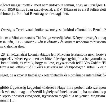
Főtanácsot megszüntették, mert nem indokolta semmi, hogy az Országos 
ása volt. 1950 június ában szabályozták a KV-Titkárság és a PB felügyelet
uár ) a Politikai Bizottság rendes tagja lett.
 az Országos Tervhivatal elnöke; személyes okokból váltották le. Ezutá
erültem a Minisztertanács Titkársága vezetőjeként. Kényelmességét a mag
ítása után, 1955. január 23-án leváltották és külkereskedelmi miniszter
m kialakításához.
28 -án közellátási kormánybiztos lett. Mikoján felajánlotta neki, hogy
ugoszláv követségre, mert azt hitte, felesége együtt jön a benyomuló c
nt ültünk, és vártuk, hogy mi lesz, egyszer csak feláll Vas Zoltán: 'Elv
re a mellettünk ülő Lukács a szivarja mellől kipöfögte 'Tudniillik ez m
éget, de a szovjet hatóságok letartóztatták és Romániába internálták
gfőbb Ügyészség kegyelmi közlését a Nagy Imre perben való szerepem
ek velem, a magam részéről leghelyesebbnek tartanám, ha maximális pol
ijelölt posztot elfogadok, igyekszem megállni a helyemet. Megírtam azt
ennem [...]