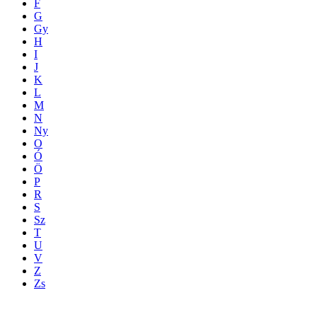
F
G
Gy
H
I
J
K
L
M
N
Ny
O
Ó
Ö
P
R
S
Sz
T
U
V
Z
Zs