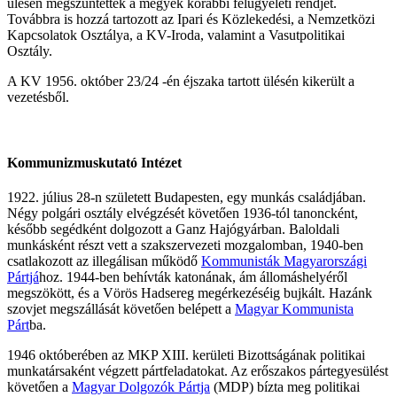
ülésén megszüntették a megyék korábbi felügyeleti rendjét.
Továbbra is hozzá tartozott az Ipari és Közlekedési, a Nemzetközi
Kapcsolatok Osztálya, a KV-Iroda, valamint a Vasutpolitikai
Osztály.
A KV 1956. október 23/24 -én éjszaka tartott ülésén kikerült a
vezetésből.
Kommunizmuskutató Intézet
1922. július 28-n született Budapesten, egy munkás családjában.
Négy polgári osztály elvégzését követően 1936-tól tanoncként,
később segédként dolgozott a Ganz Hajógyárban. Baloldali
munkásként részt vett a szakszervezeti mozgalomban, 1940-ben
csatlakozott az illegálisan működő
Kommunisták Magyarországi
Pártjá
hoz. 1944-ben behívták katonának, ám állomáshelyéről
megszökött, és a Vörös Hadsereg megérkezéséig bujkált. Hazánk
szovjet megszállását követően belépett a
Magyar Kommunista
Párt
ba.
1946 októberében az MKP XIII. kerületi Bizottságának politikai
munkatársaként végzett pártfeladatokat. Az erőszakos pártegyesülést
követően a
Magyar Dolgozók Pártja
(MDP) bízta meg politikai