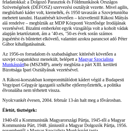
feladatokkal: a Dolgozó Parasztok és Földmunkások Országos
Szövetségének (DÉFOSZ) szervezési osztályát vezette. Mivel agilis,
megbízható káder volt, kiemelték, és 1950 tavaszán a Szovjetunióba
mehetett tanulni. Hazatérését követően – közvetlenül Rákosi Mátyás
alá rendelve – megbízták az MDP Központi Vezetősége Irodájának
vezetésével. Bizalmi emberként egyik vizsgálója volt a koholt vádak
alapján letartóztatott, ám a ’40-es, ’50-es évek során számos
jogsértést és bűntettet elkövető, valamint azokra parancsot adó Péter
Gábor kihallgatásainak.
Az 1956-os forradalom és szabadságharc kitörését követően a
szovjet csapatokhoz menekült, belépett a
Magyar Szocialista
Munkáspárt
ba (MSZMP), amely megbízta a párt XIII. kerületi
Bizottsága Ipari Osztályának vezetésével.
A Rákosi-korszakban kompromittálódott kádert végül a Budapesti
Vegyipari Gépgyár igazgatói székébe ejtőernyőztették, a politika
élvonalába nem térhetett vissza.
Nyolcvankét évesen, 2004. február 13-án halt meg a fővárosban.
Életút, tisztségek:
1940-től a Kommunisták Magyarországi Pártja, 1945-től a Magyar
Kommunista Párt, 1948. júniustól a Magyar Dolgozók Pártja, 1956.
novembertől a Magyar Szocialista Munkáspárt tagja.