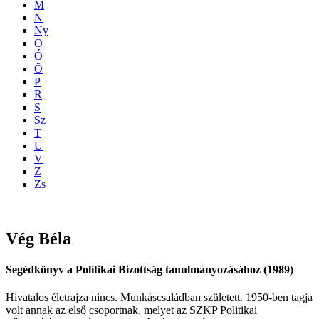
M
N
Ny
O
Ó
Ö
P
R
S
Sz
T
U
V
Z
Zs
Vég
Béla
Segédkönyv a Politikai Bizottság tanulmányozásához (1989)
Hivatalos életrajza nincs. Munkáscsaládban született. 1950-ben tagja
volt annak az első csoportnak, melyet az SZKP Politikai