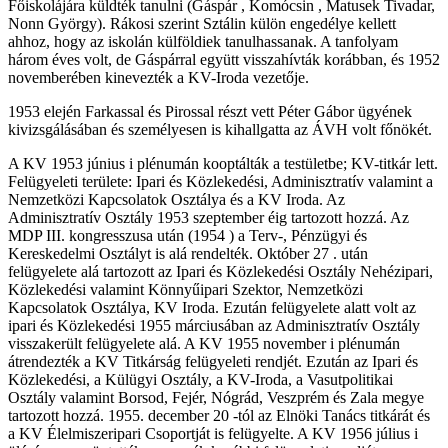
Főiskolájára küldték tanulni (Gáspár , Komócsin , Matusek Tivadar,
Nonn György). Rákosi szerint Sztálin külön engedélye kellett
ahhoz, hogy az iskolán külföldiek tanulhassanak. A tanfolyam
három éves volt, de Gáspárral együtt visszahívták korábban, és 1952
novemberében kinevezték a KV-Iroda vezetője.
1953 elején Farkassal és Pirossal részt vett Péter Gábor ügyének
kivizsgálásában és személyesen is kihallgatta az ÁVH volt főnökét.
A KV 1953 június i plénumán kooptálták a testületbe; KV-titkár lett.
Felügyeleti területe: Ipari és Közlekedési, Adminisztratív valamint a
Nemzetközi Kapcsolatok Osztálya és a KV Iroda. Az
Adminisztratív Osztály 1953 szeptember éig tartozott hozzá. Az
MDP III. kongresszusa után (1954 ) a Terv-, Pénzügyi és
Kereskedelmi Osztályt is alá rendelték. Október 27 . után
felügyelete alá tartozott az Ipari és Közlekedési Osztály Nehézipari,
Közlekedési valamint Könnyűipari Szektor, Nemzetközi
Kapcsolatok Osztálya, KV Iroda. Ezután felügyelete alatt volt az
ipari és Közlekedési 1955 márciusában az Adminisztratív Osztály
visszakerült felügyelete alá. A KV 1955 november i plénumán
átrendezték a KV Titkárság felügyeleti rendjét. Ezután az Ipari és
Közlekedési, a Külügyi Osztály, a KV-Iroda, a Vasutpolitikai
Osztály valamint Borsod, Fejér, Nógrád, Veszprém és Zala megye
tartozott hozzá. 1955. december 20 -tól az Elnöki Tanács titkárát és
a KV Élelmiszeripari Csoportját is felügyelte. A KV 1956 július i