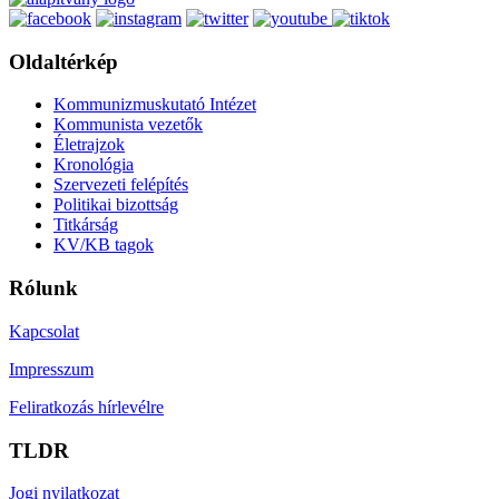
Oldaltérkép
Kommunizmuskutató Intézet
Kommunista vezetők
Életrajzok
Kronológia
Szervezeti felépítés
Politikai bizottság
Titkárság
KV/KB tagok
Rólunk
Kapcsolat
Impresszum
Feliratkozás hírlevélre
TLDR
Jogi nyilatkozat