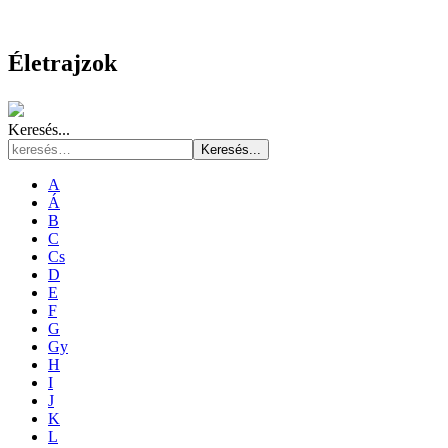
Életrajzok
Keresés...
Keresés...
A
Á
B
C
Cs
D
E
F
G
Gy
H
I
J
K
L