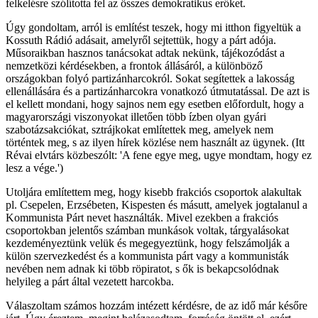
felkelésre szólította fel az összes demokratikus erőket.
Úgy gondoltam, arról is említést teszek, hogy mi itthon figyeltük a
Kossuth Rádió adásait, amelyről sejtettük, hogy a párt adója.
Műsoraikban hasznos tanácsokat adtak nekünk, tájékozódást a
nemzetközi kérdésekben, a frontok állásáról, a különböző
országokban folyó partizánharcokról. Sokat segítettek a lakosság
ellenállására és a partizánharcokra vonatkozó útmutatással. De azt is
el kellett mondani, hogy sajnos nem egy esetben előfordult, hogy a
magyarországi viszonyokat illetően több ízben olyan gyári
szabotázsakciókat, sztrájkokat említettek meg, amelyek nem
történtek meg, s az ilyen hírek közlése nem használt az ügynek. (Itt
Révai elvtárs közbeszólt: 'A fene egye meg, ugye mondtam, hogy ez
lesz a vége.')
Utoljára említettem meg, hogy kisebb frakciós csoportok alakultak
pl. Csepelen, Erzsébeten, Kispesten és másutt, amelyek jogtalanul a
Kommunista Párt nevet használták. Mivel ezekben a frakciós
csoportokban jelentős számban munkások voltak, tárgyalásokat
kezdeményeztünk velük és megegyeztünk, hogy felszámolják a
külön szervezkedést és a kommunista párt vagy a kommunisták
nevében nem adnak ki több röpiratot, s ők is bekapcsolódnak
helyileg a párt által vezetett harcokba.
Válaszoltam számos hozzám intézett kérdésre, de az idő már későre