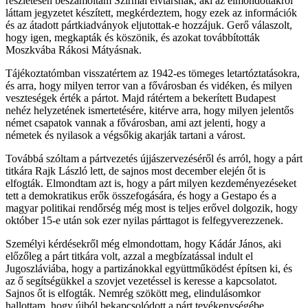
részletesen beszámoltam Szirmai elvtársnak, aki az elmondottakról
láttam jegyzetet készített, megkérdeztem, hogy ezek az információk
és az átadott pártkiadványok eljutottak-e hozzájuk. Gerő válaszolt,
hogy igen, megkapták és köszönik, és azokat továbbították
Moszkvába Rákosi Mátyásnak.
Tájékoztatómban visszatértem az 1942-es tömeges letartóztatásokra,
és arra, hogy milyen terror van a fővárosban és vidéken, és milyen
veszteségek érték a pártot. Majd rátértem a bekerített Budapest
nehéz helyzetének ismertetésére, kitérve arra, hogy milyen jelentős
német csapatok vannak a fővárosban, ami azt jelenti, hogy a
németek és nyilasok a végsőkig akarják tartani a várost.
Továbbá szóltam a pártvezetés újjászervezéséről és arról, hogy a párt
titkára Rajk László lett, de sajnos most december elején őt is
elfogták. Elmondtam azt is, hogy a párt milyen kezdeményezéseket
tett a demokratikus erők összefogására, és hogy a Gestapo és a
magyar politikai rendőrség még most is teljes erővel dolgozik, hogy
október 15-e után sok ezer nyilas párttagot is felfegyverezzenek.
Személyi kérdésekről még elmondottam, hogy Kádár János, aki
előzőleg a párt titkára volt, azzal a megbízatással indult el
Jugoszláviába, hogy a partizánokkal együttműködést építsen ki, és
az ő segítségükkel a szovjet vezetéssel is keresse a kapcsolatot.
Sajnos őt is elfogták. Nemrég szökött meg, elindulásomkor
hallottam, hogy újból bekapcsolódott a párt tevékenységébe.