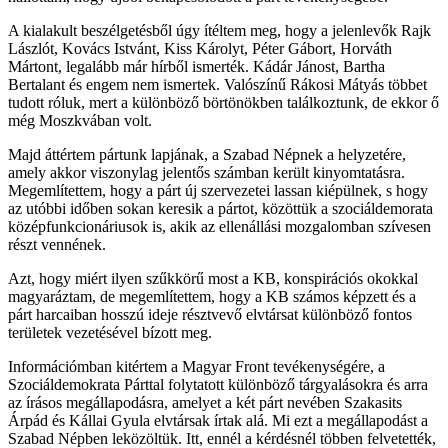
A kialakult beszélgetésből úgy ítéltem meg, hogy a jelenlevők Rajk
Lászlót, Kovács Istvánt, Kiss Károlyt, Péter Gábort, Horváth
Mártont, legalább már hírből ismerték. Kádár Jánost, Bartha
Bertalant és engem nem ismertek. Valószínű Rákosi Mátyás többet
tudott róluk, mert a különböző börtönökben találkoztunk, de ekkor ő
még Moszkvában volt.
Majd áttértem pártunk lapjának, a Szabad Népnek a helyzetére,
amely akkor viszonylag jelentős számban került kinyomtatásra.
Megemlítettem, hogy a párt új szervezetei lassan kiépülnek, s hogy
az utóbbi időben sokan keresik a pártot, közöttük a szociáldemorata
középfunkcionáriusok is, akik az ellenállási mozgalomban szívesen
részt vennének.
Azt, hogy miért ilyen szűkkörű most a KB, konspirációs okokkal
magyaráztam, de megemlítettem, hogy a KB számos képzett és a
párt harcaiban hosszú ideje résztvevő elvtársat különböző fontos
területek vezetésével bízott meg.
Információmban kitértem a Magyar Front tevékenységére, a
Szociáldemokrata Párttal folytatott különböző tárgyalásokra és arra
az írásos megállapodásra, amelyet a két párt nevében Szakasits
Árpád és Kállai Gyula elvtársak írtak alá. Mi ezt a megállapodást a
Szabad Népben leközöltük. Itt, ennél a kérdésnél többen felvetették,