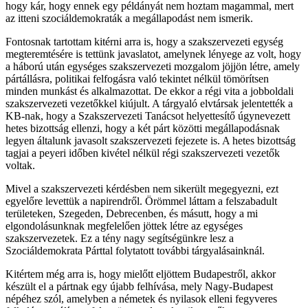
hogy kár, hogy ennek egy példányát nem hoztam magammal, mert
az itteni szociáldemokraták a megállapodást nem ismerik.
Fontosnak tartottam kitérni arra is, hogy a szakszervezeti egység
megteremtésére is tettünk javaslatot, amelynek lényege az volt, hogy
a háború után egységes szakszervezeti mozgalom jöjjön létre, amely
pártállásra, politikai felfogásra való tekintet nélkül tömörítsen
minden munkást és alkalmazottat. De ekkor a régi vita a jobboldali
szakszervezeti vezetőkkel kiújult. A tárgyaló elvtársak jelentették a
KB-nak, hogy a Szakszervezeti Tanácsot helyettesítő úgynevezett
hetes bizottság ellenzi, hogy a két párt közötti megállapodásnak
legyen általunk javasolt szakszervezeti fejezete is. A hetes bizottság
tagjai a peyeri időben kivétel nélkül régi szakszervezeti vezetők
voltak.
Mivel a szakszervezeti kérdésben nem sikerült megegyezni, ezt
egyelőre levettük a napirendről. Örömmel láttam a felszabadult
területeken, Szegeden, Debrecenben, és másutt, hogy a mi
elgondolásunknak megfelelően jöttek létre az egységes
szakszervezetek. Ez a tény nagy segítségünkre lesz a
Szociáldemokrata Párttal folytatott további tárgyalásainknál.
Kitértem még arra is, hogy mielőtt eljöttem Budapestről, akkor
készült el a pártnak egy újabb felhívása, mely Nagy-Budapest
népéhez szól, amelyben a németek és nyilasok elleni fegyveres