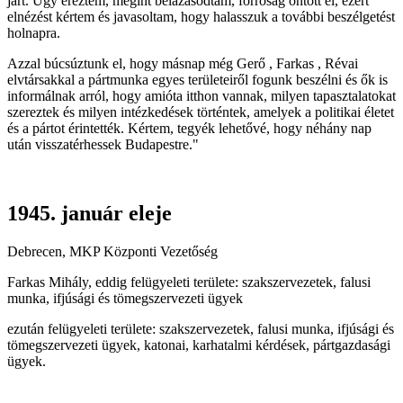
járt. Úgy éreztem, megint belázasodtam, forróság öntött el, ezért
elnézést kértem és javasoltam, hogy halasszuk a további beszélgetést
holnapra.
Azzal búcsúztunk el, hogy másnap még Gerő , Farkas , Révai
elvtársakkal a pártmunka egyes területeiről fogunk beszélni és ők is
informálnak arról, hogy amióta itthon vannak, milyen tapasztalatokat
szereztek és milyen intézkedések történtek, amelyek a politikai életet
és a pártot érintették. Kértem, tegyék lehetővé, hogy néhány nap
után visszatérhessek Budapestre."
1945. január eleje
Debrecen, MKP Központi Vezetőség
Farkas Mihály, eddig felügyeleti területe: szakszervezetek, falusi
munka, ifjúsági és tömegszervezeti ügyek
ezután felügyeleti területe: szakszervezetek, falusi munka, ifjúsági és
tömegszervezeti ügyek, katonai, karhatalmi kérdések, pártgazdasági
ügyek.