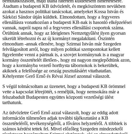
bemutatkozásom, majd utána rátértem küldetésem ismertetésére.
Átadtam a budapesti KB üdvözletét, és megköszöntem nevükben
azokat a hasznos politikai tanácsokat, amelyeket Kossa István és
Sárközi Sándor útján küldtek. Elmondottam, hogy a fegyveres
ellenállásra vonatkozóan a budapesti KB-nak is hasonló elképzelései
vannak, napról napra nő a fegyveres ellenállási csoportok száma.
Örültünk annak, hogy az Ideiglenes Nemzetgyűlést ilyen gyorsan
sikerült létrehozni és az új kormányt megalakítani. Őszintén
elmondtam -annak ellenére, hogy Szirmai István már Szegeden
felvilágosított arról, hogy milyen politikai szempontokat kellett
figyelembe venni a pártnak is, a szovjet kormánynak is a magyar
kormány összetételét illetően-, hogy mi nagyon meglepődtünk azon,
hogy a kormányba vezető horthysta tábornokok is bekerültek,
akiknek a felelőssége az ország pusztulásáért vitathatatlan.
Kételyemre Gerő Ernő és Révai József azonnal válaszolt.
S végül tolmácsoltam az üzenetet, hogy a budapesti KB örömmel
vette a kapcsolat létrejöttét, s reméljük, hogy nemsokára már a
felszabadult Budapesten együttes központi vezetőségi ülést
tarthatunk.
Az üdvözletre Gerő Ernő azzal válaszolt, hogy az eddig adott
információn túlmenően adjak további tájékoztatást a KB
összetételéről, tevékenységéről, a főváros helyzetéről. A többiek is
számos kérdést tettek fel. Mivel előzőleg Szegeden mindezekről