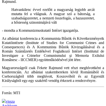
Rajmund.
Hatvankilenc évvel ezelőtt a magyarság legjobb arcát
mutatta fel a világnak. A magyar szó a bátorság, a
szabadságszeretet, a nemzeti összefogás, a hazaszeretet,
a hősiesség szinonimájává vált
- mondta a Kommunizmuskutató Intézet igazgatója.
Az albániai konferencia a Kommunista Bűnök és Következményeik
Kutatóintézete (Institute of Studies for Communist Crimes and
Consequences) és A Kommunista Bűnök Kivizsgálásával és a
Román Száműzetés Emlékével Foglalkozó Intézet (Institutul de
Investigare a Crimelor Comunismului şi Memoria Exilului
Românesc - IICCMER) együttműködésével jött létre.
Magyarországról csak Fekete Rajmund vett részt meghívottként a
konferencián. Az albániai szakembereken kívül Romániából és
Csehországból több meghívott, Koszovóból és az Egyesült
Királyságból egy-egy szakértő vendég érkezett a rendezvényre.
Forrás: MTI
vissza
Archívum