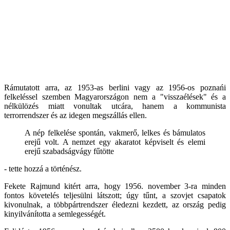
Rámutatott arra, az 1953-as berlini vagy az 1956-os poznańi
felkeléssel szemben Magyarországon nem a "visszaélések" és a
nélkülözés miatt vonultak utcára, hanem a kommunista
terrorrendszer és az idegen megszállás ellen.
A nép felkelése spontán, vakmerő, lelkes és bámulatos
erejű volt. A nemzet egy akaratot képviselt és elemi
erejű szabadságvágy fűtötte
- tette hozzá a történész.
Fekete Rajmund kitért arra, hogy 1956. november 3-ra minden
fontos követelés teljesülni látszott; úgy tűnt, a szovjet csapatok
kivonulnak, a többpártrendszer éledezni kezdett, az ország pedig
kinyilvánította a semlegességét.