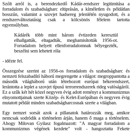
Szólt arról is, a berendezkedő Kádár-rendszer legitimitása a
forradalom és szabadságharc eltiprásán, a kíméletlen és példátlan
bosszún, valamint a szovjet hadsereg jelenlétén nyugodott, és a
rendszerváltoztatásig csak a kölcsönös félelem tartotta
egyensúlyban.
Kádárék több mint három évtizeden keresztül
elhallgatták, eltagadták, meghamisították 1956-ot.
Forradalom helyett ellenforradalomnak bélyegezték,
beszélni sem lehetett róla
- idézte fel.
Összegzése szerint az 1956-os forradalom és szabadságharc és
nemzeti felszabadító háború megrengette a világot: megroppantotta a
második világháború után létrehozott európai békerendszert,
lerántotta a leplet a szovjet típusú terrorrendszerek rideg valóságáról.
Ez a szűk két hét közel negyven évig adott reményt a kommunizmus
elnyomottjainak szerte Közép- és Kelet-Európában és negyven évig
mutatott példát minden szabadságharcosnak szerte a világban.
Egy nemzet sorsát azok a pillanatok határozzák meg, amikor
nemcsak sodródik a történelem árján, hanem ő maga a történelem.
Ahogy Milovan Gyilasz fogalmazott: "A magyar forradalom a
kommunizmus végének kezdete" volt - hangoztatta Fekete