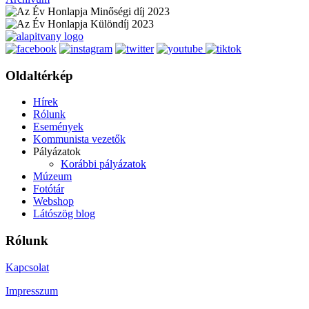
Oldaltérkép
Hírek
Rólunk
Események
Kommunista vezetők
Pályázatok
Korábbi pályázatok
Múzeum
Fotótár
Webshop
Látószög blog
Rólunk
Kapcsolat
Impresszum