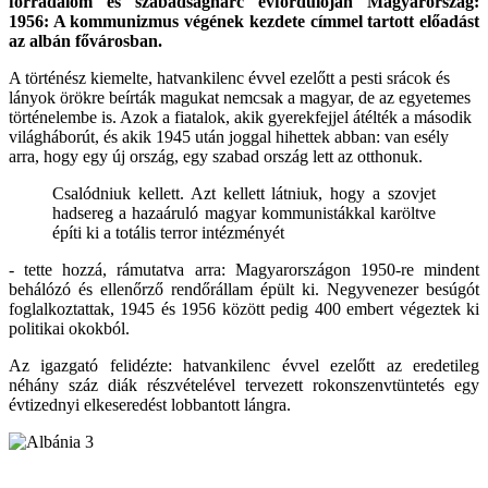
forradalom és szabadságharc évfordulóján Magyarország:
1956: A kommunizmus végének kezdete címmel tartott előadást
az albán fővárosban.
A történész kiemelte, hatvankilenc évvel ezelőtt a pesti srácok és
lányok örökre beírták magukat nemcsak a magyar, de az egyetemes
történelembe is. Azok a fiatalok, akik gyerekfejjel átélték a második
világháborút, és akik 1945 után joggal hihettek abban: van esély
arra, hogy egy új ország, egy szabad ország lett az otthonuk.
Csalódniuk kellett. Azt kellett látniuk, hogy a szovjet
hadsereg a hazaáruló magyar kommunistákkal karöltve
építi ki a totális terror intézményét
- tette hozzá, rámutatva arra: Magyarországon 1950-re mindent
behálózó és ellenőrző rendőrállam épült ki. Negyvenezer besúgót
foglalkoztattak, 1945 és 1956 között pedig 400 embert végeztek ki
politikai okokból.
Az igazgató felidézte: hatvankilenc évvel ezelőtt az eredetileg
néhány száz diák részvételével tervezett rokonszenvtüntetés egy
évtizednyi elkeseredést lobbantott lángra.