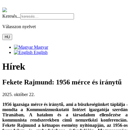
Keresés...
Válasszon nyelvet
HU
Magyar
English
Hírek
Fekete Rajmund: 1956 mérce és iránytű
2025. október 22.
1956 igazsága mérce és iránytű, ami a büszkeségünket táplálja -
mondta a Kommunizmuskutató Intézet igazgatója szerdán
Tiranában, A hatalom és a társadalom ellenőrzése a
kommunista rendszerekben című nemzetközi konferencián.
Fekete Rajmund a kétnapos esemény nyitónapján, az 1956-os