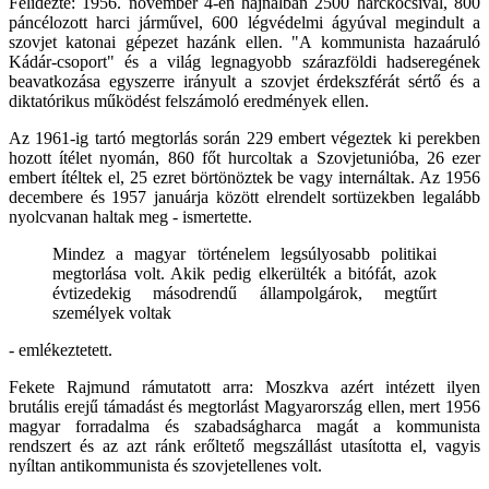
Felidézte: 1956. november 4-én hajnalban 2500 harckocsival, 800
páncélozott harci járművel, 600 légvédelmi ágyúval megindult a
szovjet katonai gépezet hazánk ellen. "A kommunista hazaáruló
Kádár-csoport" és a világ legnagyobb szárazföldi hadseregének
beavatkozása egyszerre irányult a szovjet érdekszférát sértő és a
diktatórikus működést felszámoló eredmények ellen.
Az 1961-ig tartó megtorlás során 229 embert végeztek ki perekben
hozott ítélet nyomán, 860 főt hurcoltak a Szovjetunióba, 26 ezer
embert ítéltek el, 25 ezret börtönöztek be vagy internáltak. Az 1956
decembere és 1957 januárja között elrendelt sortüzekben legalább
nyolcvanan haltak meg - ismertette.
Mindez a magyar történelem legsúlyosabb politikai
megtorlása volt. Akik pedig elkerülték a bitófát, azok
évtizedekig másodrendű állampolgárok, megtűrt
személyek voltak
- emlékeztetett.
Fekete Rajmund rámutatott arra: Moszkva azért intézett ilyen
brutális erejű támadást és megtorlást Magyarország ellen, mert 1956
magyar forradalma és szabadságharca magát a kommunista
rendszert és az azt ránk erőltető megszállást utasította el, vagyis
nyíltan antikommunista és szovjetellenes volt.