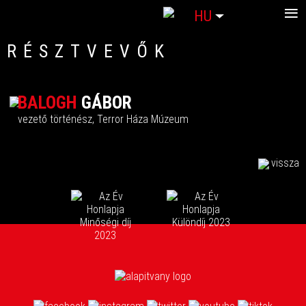
≡
Válasszon nyelvet
HU
RÉSZTVEVŐK
BALOGH
GÁBOR
vezető történész, Terror Háza Múzeum
vissza