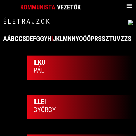
≡
KOMMUNISTA
VEZETŐK
ÉLETRAJZOK
A
Á
B
C
CS
D
E
F
G
GY
H
I
J
K
L
M
N
NY
O
Ó
Ö
P
R
S
SZ
T
U
V
Z
ZS
ILKU
PÁL
ILLEI
GYÖRGY