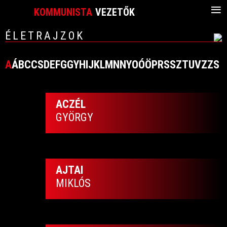
≡
KOMMUNISTA
VEZETŐK
ÉLETRAJZOK
A
Á
B
C
CS
D
E
F
G
GY
H
I
J
K
L
M
N
NY
O
Ó
Ö
P
R
S
SZ
T
U
V
Z
ZS
ACZÉL
GYÖRGY
AJTAI
MIKLÓS