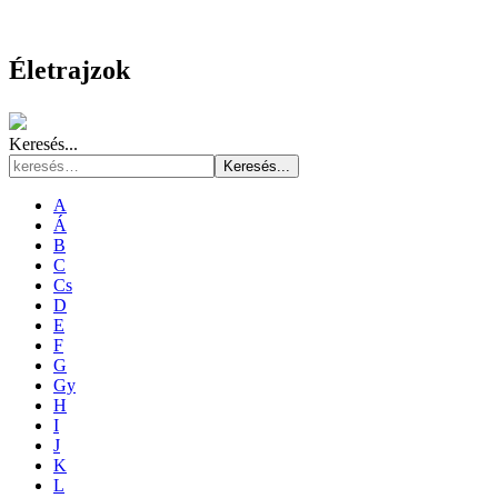
Életrajzok
Keresés...
Keresés...
A
Á
B
C
Cs
D
E
F
G
Gy
H
I
J
K
L