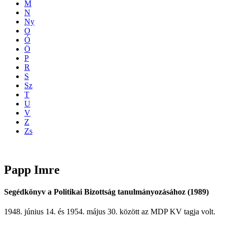
M
N
Ny
O
Ó
Ö
P
R
S
Sz
T
U
V
Z
Zs
Papp
Imre
Segédkönyv a Politikai Bizottság tanulmányozásához (1989)
1948. június 14. és 1954. május 30. között az MDP KV tagja volt.