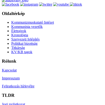
Oldaltérkép
Kommunizmuskutató Intézet
Kommunista vezetők
Életrajzok
Kronológia
Szervezeti felépítés
Politikai bizottság
Titkárság
KV/KB tagok
Rólunk
Kapcsolat
Impresszum
Feliratkozás hírlevélre
TLDR
Jogi nyilatkozat