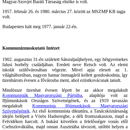
Magyar-Szovjet Baráti Társaság elnöke is volt.
1957. február 26. és 1980. március 27. között az MSZMP KB tagja
volt.
Budapesten halt meg 1977. január 22-én.
Kommunizmuskutató Intézet
1902. augusztus 31-én született Sátoraljaújhelyen, egy hétgyermekes
falusi borbély családjában. Eredeti neve Reisch volt. Az elemi
iskolát szülővárosában végezte. Mivel apja elesett az 1.
világháborúban, nagyon hamar önmagáról kellett gondoskodnia, így
tizenhárom évesen a fővárosba ment, ahol ezüstkovácsnak tanult.
Mindössze tizenhat évesen lépett be az akkor megalakult
Kommunisták Magyarországi Pártjába
, alapítója volt az
Ifjúmunkások Országos Szövetségének, és az 1919 tavaszán
megalakult
Kommunista Ifjúmunkások Magyarországi
Szövetségének
. Az első kommunista diktatúra, a Tanácsköztársaság
idején belépett a Vörös Hadseregbe, a déli frontszakaszon, majd a
Felvidéken harcolt. A bukást követően a felelősségre vonás elől
Csehszlovákiába, majd onnan Ausztriába távozott, utóbbi helyen a