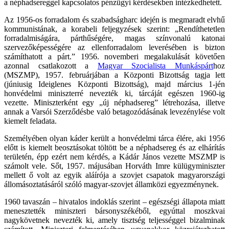
a néphadsereggel kapcsolatos pénzügyi kérdésekben intézkedhetett.
Az 1956-os forradalom és szabadságharc idején is megmaradt elvhű
kommunistának, a korabeli feljegyzések szerint: „Rendíthetetlen
forradalmiságára, párthűségére, magas színvonalú katonai
szervezőképességére az ellenforradalom leverésében is bizton
számíthatott a párt.” 1956. novemberi megalakulását követően
azonnal csatlakozott a
Magyar Szocialista Munkáspárt
hoz
(MSZMP), 1957. februárjában a Központi Bizottság tagja lett
(júniusig Ideiglenes Központi Bizottság), majd március 1-jén
honvédelmi miniszterré nevezték ki, tárcáját egészen 1960-ig
vezette. Miniszterként egy „új néphadsereg” létrehozása, illetve
annak a Varsói Szerződésbe való betagozódásának levezénylése volt
kiemelt feladata.
Személyében olyan káder került a honvédelmi tárca élére, aki 1956
előtt is kiemelt beosztásokat töltött be a néphadsereg és az elhárítás
területén, épp ezért nem kérdés, a Kádár János vezette MSZMP is
számolt vele. Sőt, 1957. májusában Horváth Imre külügyminiszter
mellett ő volt az egyik aláírója a szovjet csapatok magyarországi
állomásoztatásáról szóló magyar-szovjet államközi egyezménynek.
1960 tavaszán – hivatalos indoklás szerint – egészségi állapota miatt
menesztették miniszteri bársonyszékéből, egyúttal moszkvai
nagykövetnek nevezték ki, amely tisztség teljességgel bizalminak