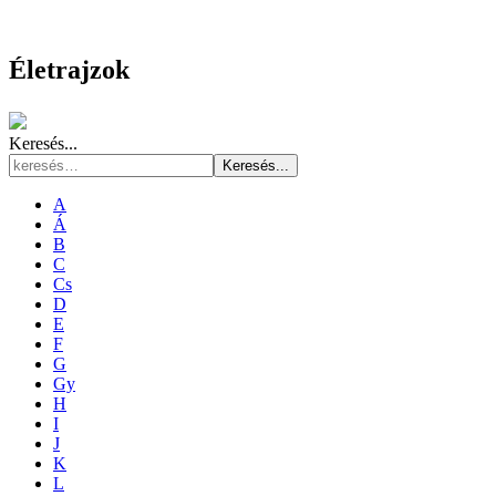
Életrajzok
Keresés...
Keresés...
A
Á
B
C
Cs
D
E
F
G
Gy
H
I
J
K
L