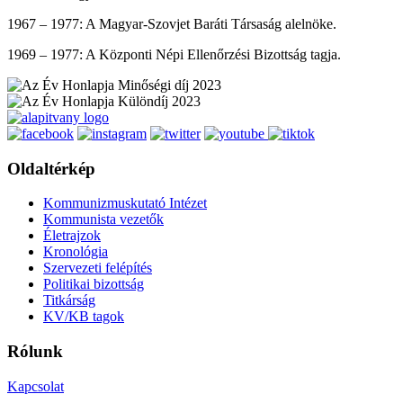
1967 – 1977: A Magyar-Szovjet Baráti Társaság alelnöke.
1969 – 1977: A Központi Népi Ellenőrzési Bizottság tagja.
Oldaltérkép
Kommunizmuskutató Intézet
Kommunista vezetők
Életrajzok
Kronológia
Szervezeti felépítés
Politikai bizottság
Titkárság
KV/KB tagok
Rólunk
Kapcsolat