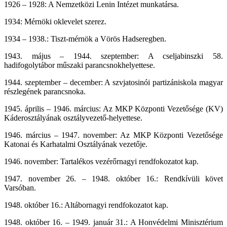
1926 – 1928: A Nemzetközi Lenin Intézet munkatársa.
1934: Mérnöki oklevelet szerez.
1934 – 1938.: Tiszt-mérnök a Vörös Hadseregben.
1943. május – 1944. szeptember: A cseljabinszki 58.
hadifogolytábor műszaki parancsnokhelyettese.
1944. szeptember – december: A szvjatosinói partizániskola magyar
részlegének parancsnoka.
1945. április – 1946. március: Az MKP Központi Vezetősége (KV)
Káderosztályának osztályvezető-helyettese.
1946. március – 1947. november: Az MKP Központi Vezetősége
Katonai és Karhatalmi Osztályának vezetője.
1946. november: Tartalékos vezérőrnagyi rendfokozatot kap.
1947. november 26. – 1948. október 16.: Rendkívüli követ
Varsóban.
1948. október 16.: Altábornagyi rendfokozatot kap.
1948. október 16. – 1949. január 31.: A Honvédelmi Minisztérium