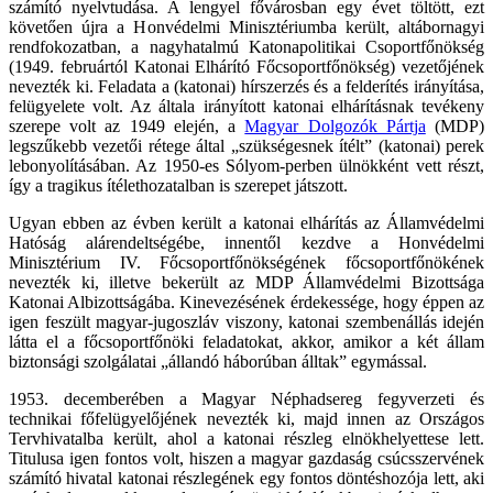
számító nyelvtudása. A lengyel fővárosban egy évet töltött, ezt
követően újra a Honvédelmi Minisztériumba került, altábornagyi
rendfokozatban, a nagyhatalmú Katonapolitikai Csoportfőnökség
(1949. februártól Katonai Elhárító Főcsoportfőnökség) vezetőjének
nevezték ki. Feladata a (katonai) hírszerzés és a felderítés irányítása,
felügyelete volt. Az általa irányított katonai elhárításnak tevékeny
szerepe volt az 1949 elején, a
Magyar Dolgozók Pártja
(MDP)
legszűkebb vezetői rétege által „szükségesnek ítélt” (katonai) perek
lebonyolításában. Az 1950-es Sólyom-perben ülnökként vett részt,
így a tragikus ítélethozatalban is szerepet játszott.
Ugyan ebben az évben került a katonai elhárítás az Államvédelmi
Hatóság alárendeltségébe, innentől kezdve a Honvédelmi
Minisztérium IV. Főcsoportfőnökségének főcsoportfőnökének
nevezték ki, illetve bekerült az MDP Államvédelmi Bizottsága
Katonai Albizottságába. Kinevezésének érdekessége, hogy éppen az
igen feszült magyar-jugoszláv viszony, katonai szembenállás idején
látta el a főcsoportfőnöki feladatokat, akkor, amikor a két állam
biztonsági szolgálatai „állandó háborúban álltak” egymással.
1953. decemberében a Magyar Néphadsereg fegyverzeti és
technikai főfelügyelőjének nevezték ki, majd innen az Országos
Tervhivatalba került, ahol a katonai részleg elnökhelyettese lett.
Titulusa igen fontos volt, hiszen a magyar gazdaság csúcsszervének
számító hivatal katonai részlegének egy fontos döntéshozója lett, aki