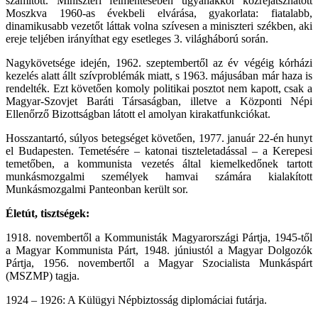
számított. Miniszteri felmentésében ugyanakkor közrejátszhatott
Moszkva 1960-as évekbeli elvárása, gyakorlata: fiatalabb,
dinamikusabb vezetőt láttak volna szívesen a miniszteri székben, aki
ereje teljében irányíthat egy esetleges 3. világháború során.
Nagykövetsége idején, 1962. szeptembertől az év végéig kórházi
kezelés alatt állt szívproblémák miatt, s 1963. májusában már haza is
rendelték. Ezt követően komoly politikai posztot nem kapott, csak a
Magyar-Szovjet Baráti Társaságban, illetve a Központi Népi
Ellenőrző Bizottságban látott el amolyan kirakatfunkciókat.
Hosszantartó, súlyos betegséget követően, 1977. január 22-én hunyt
el Budapesten. Temetésére – katonai tiszteletadással – a Kerepesi
temetőben, a kommunista vezetés által kiemelkedőnek tartott
munkásmozgalmi személyek hamvai számára kialakított
Munkásmozgalmi Panteonban került sor.
Életút, tisztségek:
1918. novembertől a Kommunisták Magyarországi Pártja, 1945-től
a Magyar Kommunista Párt, 1948. júniustól a Magyar Dolgozók
Pártja, 1956. novembertől a Magyar Szocialista Munkáspárt
(MSZMP) tagja.
1924 – 1926: A Külügyi Népbiztosság diplomáciai futárja.