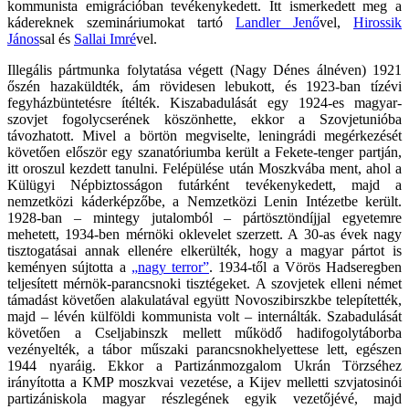
kommunista emigrációban tevékenykedett. Itt ismerkedett meg a
kádereknek szemináriumokat tartó
Landler Jenő
vel,
Hirossik
János
sal és
Sallai Imré
vel.
Illegális pártmunka folytatása végett (Nagy Dénes álnéven) 1921
őszén hazaküldték, ám rövidesen lebukott, és 1923-ban tízévi
fegyházbüntetésre ítélték. Kiszabadulását egy 1924-es magyar-
szovjet fogolycserének köszönhette, ekkor a Szovjetunióba
távozhatott. Mivel a börtön megviselte, leningrádi megérkezését
követően először egy szanatóriumba került a Fekete-tenger partján,
itt oroszul kezdett tanulni. Felépülése után Moszkvába ment, ahol a
Külügyi Népbiztosságon futárként tevékenykedett, majd a
nemzetközi káderképzőbe, a Nemzetközi Lenin Intézetbe került.
1928-ban – mintegy jutalomból – pártösztöndíjjal egyetemre
mehetett, 1934-ben mérnöki oklevelet szerzett. A 30-as évek nagy
tisztogatásai annak ellenére elkerülték, hogy a magyar pártot is
keményen sújtotta a
„nagy terror”
. 1934-től a Vörös Hadseregben
teljesített mérnök-parancsnoki tisztégeket. A szovjetek elleni német
támadást követően alakulatával együtt Novoszibirszkbe telepítették,
majd – lévén külföldi kommunista volt – internálták. Szabadulását
követően a Cseljabinszk mellett működő hadifogolytáborba
vezényelték, a tábor műszaki parancsnokhelyettese lett, egészen
1944 nyaráig. Ekkor a Partizánmozgalom Ukrán Törzséhez
irányította a KMP moszkvai vezetése, a Kijev melletti szvjatosinói
partizániskola magyar részlegének egyik vezetőjévé, majd