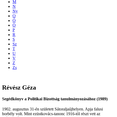
M
N
Ny
O
Ó
Ö
P
R
S
Sz
T
U
V
Z
Zs
Révész
Géza
Segédkönyv a Politikai Bizottság tanulmányozásához (1989)
1902. augusztus 31-én született Sátoraljaújhelyen. Apja falusi
borbély volt. Mint ezüstkovács-tanonc 1916-tól részt vett az