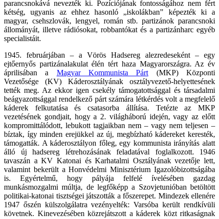
parancsnokává nevezték ki. Pozíciójának fontosságához nem fért
kétség, ugyanis az ehhez hasonló „iskolákban” képezték ki a
magyar, csehszlovák, lengyel, román stb. partizánok parancsnoki
állományát, illetve rádiósokat, robbantókat és a partizánharc egyéb
specialistáit.
1945. februárjában – a Vörös Hadsereg alezredeseként – egy
ejtőernyős partizánalakulat élén tért haza Magyarországra. Az év
áprilisában a
Magyar Kommunista Párt
(MKP) Központi
Vezetősége (KV) Káderosztályának osztályvezető-helyettesének
tették meg. Az ekkor igen csekély támogatottsággal és társadalmi
beágyazottsággal rendelkező párt számára létkérdés volt a megfelelő
káderek felkutatása és csatasorba állítása. Tetézte az MKP
vezetésének gondjait, hogy a 2. világháború idején, vagy az előtt
kompromittálódott, lebukott tagjaikban nem – vagy nem teljesen –
bíztak, így minden erejükkel az új, megbízható kádereket keresték,
támogatták. A káderosztályon főleg, egy kommunista irányítás alatt
álló új hadsereg létrehozásának feladatával foglalkozott. 1946
tavaszán a KV Katonai és Karhatalmi Osztályának vezetője lett,
valamint bekerült a Honvédelmi Minisztérium Igazolóbizottságába
is. Egyértelmű, hogy pályája felfelé ívelésében gazdag
munkásmozgalmi múltja, de legfőképp a Szovjetunióban betöltött
politikai-katonai tisztségei játszották a főszerepet. Mindezek ellenére
1947 őszén külszolgálatra vezényelték: Varsóba került rendkívüli
követnek. Kinevezésében közrejátszott a káderek közt ritkaságnak