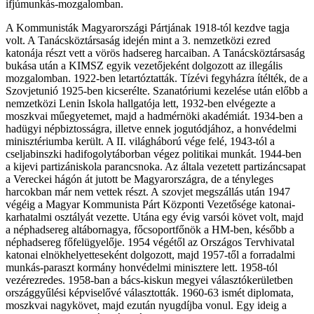
ifjúmunkás-mozgalomban.
A Kommunisták Magyarországi Pártjának 1918-tól kezdve tagja
volt. A Tanácsköztársaság idején mint a 3. nemzetközi ezred
katonája részt vett a vörös hadsereg harcaiban. A Tanácsköztársaság
bukása után a KIMSZ egyik vezetőjeként dolgozott az illegális
mozgalomban. 1922-ben letartóztatták. Tízévi fegyházra ítélték, de a
Szovjetunió 1925-ben kicserélte. Szanatóriumi kezelése után előbb a
nemzetközi Lenin Iskola hallgatója lett, 1932-ben elvégezte a
moszkvai műegyetemet, majd a hadmérnöki akadémiát. 1934-ben a
hadügyi népbiztosságra, illetve ennek jogutódjához, a honvédelmi
minisztériumba került. A II. világháború vége felé, 1943-tól a
cseljabinszki hadifogolytáborban végez politikai munkát. 1944-ben
a kijevi partizániskola parancsnoka. Az általa vezetett partizáncsapat
a Vereckei hágón át jutott be Magyarországra, de a tényleges
harcokban már nem vettek részt. A szovjet megszállás után 1947
végéig a Magyar Kommunista Párt Központi Vezetősége katonai-
karhatalmi osztályát vezette. Utána egy évig varsói követ volt, majd
a néphadsereg altábornagya, főcsoportfőnök a HM-ben, később a
néphadsereg főfelügyelője. 1954 végétől az Országos Tervhivatal
katonai elnökhelyetteseként dolgozott, majd 1957-től a forradalmi
munkás-paraszt kormány honvédelmi minisztere lett. 1958-tól
vezérezredes. 1958-ban a bács-kiskun megyei választókerületben
országgyűlési képviselővé választották. 1960-63 ismét diplomata,
moszkvai nagykövet, majd ezután nyugdíjba vonul. Egy ideig a