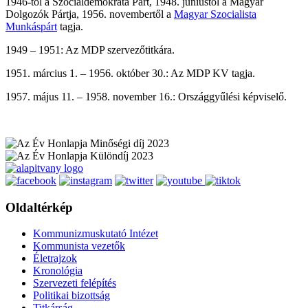
1946-tól a Szociáldemokrata Párt, 1948. júniustól a Magyar
Dolgozók Pártja, 1956. novembertől a
Magyar Szocialista
Munkáspárt
tagja.
1949 – 1951: Az MDP szervezőtitkára.
1951. március 1. – 1956. október 30.: Az MDP KV tagja.
1957. május 11. – 1958. november 16.: Országgyűlési képviselő.
Oldaltérkép
Kommunizmuskutató Intézet
Kommunista vezetők
Életrajzok
Kronológia
Szervezeti felépítés
Politikai bizottság
Titkárság