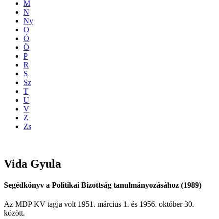
M
N
Ny
O
Ó
Ö
P
R
S
Sz
T
U
V
Z
Zs
Vida
Gyula
Segédkönyv a Politikai Bizottság tanulmányozásához (1989)
Az MDP KV tagja volt 1951. március 1. és 1956. október 30.
között.