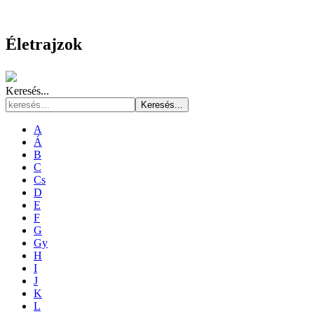
Életrajzok
Keresés...
Keresés...
A
Á
B
C
Cs
D
E
F
G
Gy
H
I
J
K
L