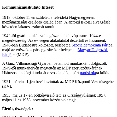
Kommunizmuskutató Intézet
1918. október 11-én született a felvidéki Nagymegyeren,
mezőgazdasági cselédek családjában. Alapfokú iskolái elvégzését
követően lakatos szakmát tanult.
1942-től gyári munkás volt egészen a behívóparancs 1944-es
megérkezéséig. Az év végén alakulatától dezertált és hazament.
1946-ban Budapestre költözött, belépett a
Szociáldemokrata Párt
ba,
majd az erőszakos pártegyesítéskor belépett a
Magyar Dolgozók
Pártjá
ba (MDP).
A Ganz Villamossági Gyárban betanított munkásként dolgozott,
1949-től munkahelyén megtették az MDP szervezőtitkárának.
Hiátusos ideológiai tudását orvosolandó, a párt
pártiskolá
ra küldte.
1951. március 1-jén beválasztották az MDP Központi Vezetőségébe
(KV).
1953. május 17-én pótképviselő lett, az Országgyűlésnek 1957.
május 11 és 1958. november között volt tagja.
Életút, tisztségek: